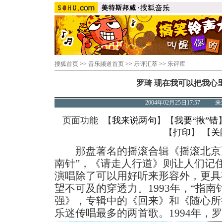
搜狐首页
>>
音乐频道首页
>>
乐评汇萃
>>
乐评库
罗琦 现在我可以把我心
2004年02月25日17:57
页面功能 【
我来说两句
】【
我要“揪”错
【
打印
】 【
关
那盘著名的摇滚合辑《摇滚北京》
南针”，《请走人行道》则让人们记
演唱除了可以用好听来形容外，更具
望不可及的穿透力。1993年，“指
强》，专辑中的《回来》和《随心所
乐迷传唱最多的两首歌。1994年，