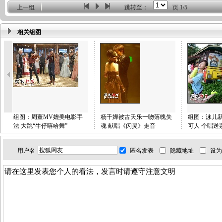
上一组
跳转至：
页
1/5
相关组图
组图：周董MV媲美电影手
杨千嬅被古天乐一吻落魄失
组图：泳儿
法 大跳“牛仔嘻哈舞”
魂 献唱《闪灵》走音
可人 个唱送
用户名
匿名发表
隐藏地址
设为