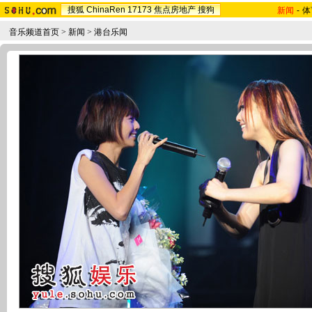
搜狐
ChinaRen
17173
焦点房地产
搜狗
新闻
-
体
音乐频道首页
>
新闻
>
港台乐闻