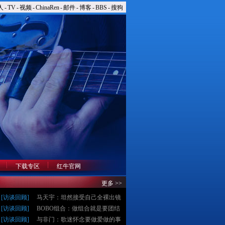
人
-
TV
-
视频
-
ChinaRen
-
邮件
-
博客
-
BBS
-
搜狗
下载专区
红牛官网
更多 >>
[
访谈回顾
]
马天宇：坦然接受自己全裸出镜
[
访谈回顾
]
BOBO组合：做组合就是要团结
[
访谈回顾
]
与非门：歌迷怀念要做爱做的事