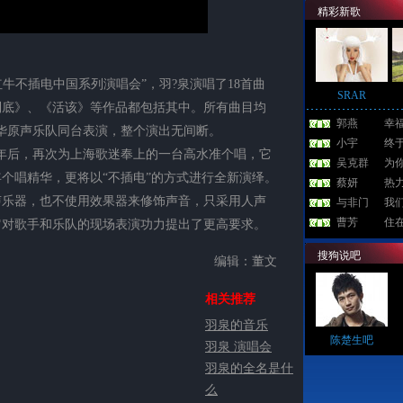
精彩新歌
红牛不插电中国系列演唱会”，羽?泉演唱了18首曲
SRAR
到底》、《活该》等作品都包括其中。所有曲目均
郭燕
幸
豪华原声乐队同台表演，整个演出无间断。
小宇
终
后，再次为上海歌迷奉上的一台高水准个唱，它
吴克群
为
个唱精华，更将以“不插电”的方式进行全新演绎。
蔡妍
热
声乐器，也不使用效果器来修饰声音，只采用人声
与非门
我
曹芳
住
它对歌手和乐队的现场表演功力提出了更高要求。
搜狗说吧
编辑：董文
相关推荐
羽泉的音乐
陈楚生吧
羽泉 演唱会
羽泉的全名是什
么