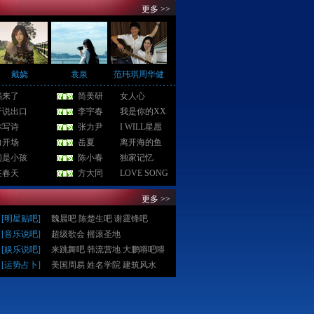
更多 >>
戴娆
袁泉
范玮琪周华健
福来了
简美研
女人心
于说出口
李宇春
我是你的XX
你写诗
张力尹
I WILL星愿
力开场
岳夏
离开海的鱼
们是小孩
陈小春
独家记忆
在春天
方大同
LOVE SONG
更多 >>
[
明星贴吧
]
魏晨吧
陈楚生吧
谢霆锋吧
[
音乐说吧
]
超级歌会
摇滚圣地
[
娱乐说吧
]
来跳舞吧
韩流营地
大鹏嘚吧嘚
[
运势占卜
]
美国周易
姓名学院
建筑风水