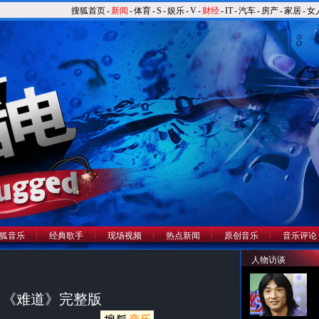
搜狐首页
-
新闻
-
体育
-
S
-
娱乐
-
V
-
财经
-
IT
-
汽车
-
房产
-
家居
-
女
狐音乐
经典歌手
现场视频
热点新闻
原创音乐
音乐评论
人物访谈
 《难道》完整版