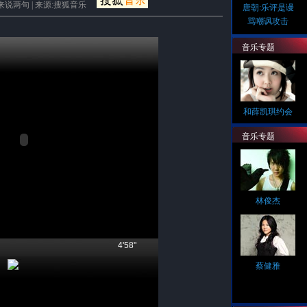
来说两句
| 来源:搜狐音乐
唐朝:乐评是谩
骂嘲讽攻击
音乐专题
和薛凯琪约会
音乐专题
林俊杰
4'58"
蔡健雅