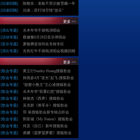
[
访谈回顾
]
陈晓东：老板不赏识被雪藏一年
[
访谈回顾
]
访谈：苏打绿尽情“游乐”
更多 >>
[
演出专题
]
水木年华不插电演唱会
[
活动专题
]
蔡健雅6月28日音乐弹唱会
[
音乐专题
]
萧敬腾首张同名专辑专区
[
演出专题
]
光良红牛不插电演唱会视频回顾
更多 >>
[
歌会专题
]
黄立行Stanley Huang搜狐歌会
[
歌会专题
]
孙燕姿4月"逆光"起飞-搜狐歌会
[
歌会专题
]
“甜蜜小教主”王心凌搜狐歌会
[
歌会专题
]
水木年华“双重幻想”搜狐歌会
[
歌会专题
]
林俊杰《西界》搜狐歌会
[
歌会专题
]
吴克群《将军令》搜狐歌会
[
歌会专题
]
羽·泉搜狐歌会新专辑点听会
[
歌会专题
]
郭富城《My Nation》搜狐歌会
[
歌会专题
]
何炅《自己》新年搜狐歌会
[
歌会专题
]
谢娜《菠萝菠萝蜜》搜狐歌会