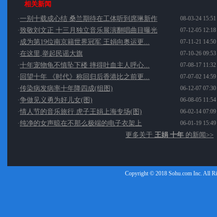
相关新闻
·
一别十载成心结 桑兰期待在工体听到席琳新作
08-03-24 15:51
·
致敬刘文正 十三月独立音乐展演翻唱曲目曝光
07-12-05 12:18
·
成为第19位南京籍世界冠军 王娟向奥运更...
07-11-21 14:50
·
在这里,举起民谣大旗
07-10-26 09:53
·
十年宠物龟不慎坠下楼 摔得吐血主人呼心...
07-08-17 11:32
·
回望十年 《时代》称回归后香港比之前更...
07-07-02 14:59
·
传染病发病率十年降四成(组图)
06-12-07 07:30
·
争做见义勇为好儿女(图)
06-08-05 11:54
·
情人节的音乐旅行 虎子王娟上海专场(图)
06-02-14 07:09
·
纯净的女声晾在不那么极端的电子衣架上
06-01-19 15:49
更多关于
王娟 十年
的新闻>>
Copyright © 2018 Sohu.com Inc. Al