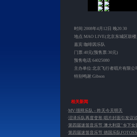
时间:2008年4月12日 晚20:30
地点:MAO LIVE(北京东城区鼓楼
嘉宾:咖啡因乐队
门票:40元(预售票:30元)
预售电话:64025080
主办单位:北京飞行者唱片有限公
特别鸣谢:Gibson
相关新闻
·
MV:强辩乐队 - 昨天今天明天
·
沼泽乐队再度变形 唱片封面引发议
·
第四届迷笛音乐节 澳大利亚"乡下女
·
第四届迷笛音乐节 德国乐队FOTOSS