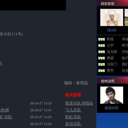
精彩新歌
SRAR
东大街111号)
郭燕
幸
小宇
终
吴克群
为
蔡妍
热
司
与非门
我
曹芳
住
搜狗说吧
编辑：蒋明晶
相关推荐
摇滚乐队演唱会
08-04-07 14:59
陈楚生吧
论热潮
飞儿乐队
08-04-07 14:45
孩"乐队
彩虹乐队
08-04-07 14:44
皇后乐队
08-04-07 14:44