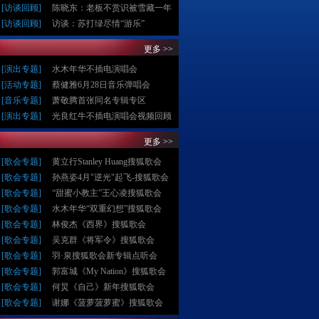
[
访谈回顾
]
陈晓东：老板不赏识被雪藏一年
[
访谈回顾
]
访谈：苏打绿尽情“游乐”
更多 >>
[
演出专题
]
水木年华不插电演唱会
[
活动专题
]
蔡健雅6月28日音乐弹唱会
[
音乐专题
]
萧敬腾首张同名专辑专区
[
演出专题
]
光良红牛不插电演唱会视频回顾
更多 >>
[
歌会专题
]
黄立行Stanley Huang搜狐歌会
[
歌会专题
]
孙燕姿4月"逆光"起飞-搜狐歌会
[
歌会专题
]
“甜蜜小教主”王心凌搜狐歌会
[
歌会专题
]
水木年华“双重幻想”搜狐歌会
[
歌会专题
]
林俊杰《西界》搜狐歌会
[
歌会专题
]
吴克群《将军令》搜狐歌会
[
歌会专题
]
羽·泉搜狐歌会新专辑点听会
[
歌会专题
]
郭富城《My Nation》搜狐歌会
[
歌会专题
]
何炅《自己》新年搜狐歌会
[
歌会专题
]
谢娜《菠萝菠萝蜜》搜狐歌会