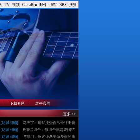
人
-
TV
-
视频
-
ChinaRen
-
邮件
-
博客
-
BBS
-
搜狗
下载专区
红牛官网
更多 >>
[
访谈回顾
]
马天宇：坦然接受自己全裸出镜
[
访谈回顾
]
BOBO组合：做组合就是要团结
[
访谈回顾
]
与非门：歌迷怀念要做爱做的事