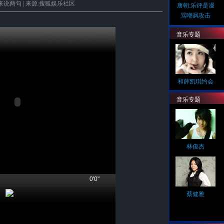
来说两句
| 来源:搜狐娱乐社区
唐朝:乐评是谩
骂嘲讽攻击
音乐专题
和薛凯琪约会
音乐专题
林俊杰
0'0"
蔡健雅