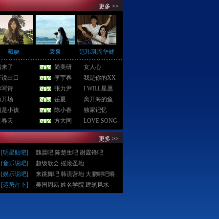
更多 >>
戴娆
袁泉
范玮琪周华健
福来了
简美研
女人心
于说出口
李宇春
我是你的XX
你写诗
张力尹
I WILL星愿
力开场
岳夏
离开海的鱼
们是小孩
陈小春
独家记忆
在春天
方大同
LOVE SONG
更多 >>
[
明星贴吧
]
魏晨吧
陈楚生吧
谢霆锋吧
[
音乐说吧
]
超级歌会
摇滚圣地
[
娱乐说吧
]
来跳舞吧
韩流营地
大鹏嘚吧嘚
[
运势占卜
]
美国周易
姓名学院
建筑风水