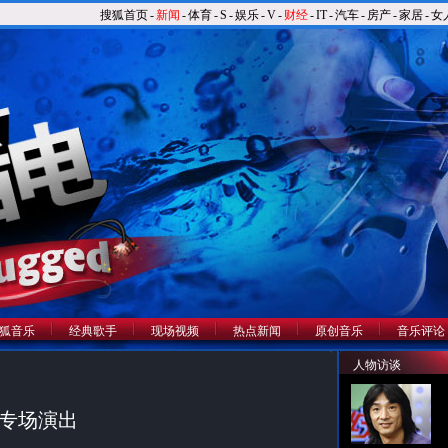
搜狐首页
-
新闻
-
体育
-
S
-
娱乐
-
V
-
财经
-
IT
-
汽车
-
房产
-
家居
-
女
狐音乐
经典歌手
现场视频
热点新闻
原创音乐
音乐评论
人物访谈
队专场演出