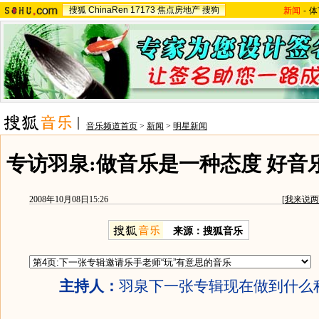
搜狐
ChinaRen
17173
焦点房地产
搜狗
新闻
-
体
音乐频道首页
>
新闻
>
明星新闻
专访羽泉:做音乐是一种态度 好音
2008年10月08日15:26
[
我来说两
来源：搜狐音乐
主持人：
羽泉下一张专辑现在做到什么