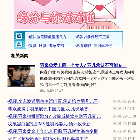
相关新闻
羽泉曾爱上同一个女人? 羽凡承认不可能专一
内容介绍: 相关视频 主持人:吵架这个,我基本上每次访问可
能都得问到这个问题.喜欢同一个女人这个可能还头一次听
说,包括十年之前,青春懵懂的时候?...
08-10-09 22:42
·
视频:李永波送羽泉奥运门票 承诺培养羽凡儿子
08-03-21 20:41
·
李永波携手羽泉展现中国力量 羽凡现场替...
08-03-21 08:51
·
视频:羽泉拍摄新歌MV 改编成摇篮曲送羽凡妻儿
08-01-29 05:10
·
羽泉黑白配拍新MV送羽凡妻儿 预计收录新...
08-01-28 12:00
·
视频:羽泉黄金十年北京开唱 羽凡嘲笑海泉变胖
07-11-04 19:16
·
湘海《超级歌会》唱功不凡 羽凡客串主持...
07-03-23 17:41