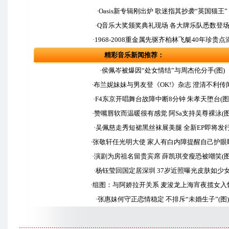
·Oasis新专辑刚出炉 歌迷指其抄袭“英国猫王”
·Q音乐大奖颁奖典礼现场 各大牌乐队悉数登
·1968-2008重金属先驱齐柏林飞艇40年珍贵点
精彩音乐新闻推荐：
·侯佩岑被爆因“处女情结”与周杰伦分手(图)
·布兰妮妹妹与男友登《OK!》杂志 澄清不利传
·F4东京开唱舞台故障中断8分钟 朱孝天堕台(图
·赞嘴唇软而温暖很有感觉 阿Sa支持吴尊裸泳(图
·吴佩慈走秀短裙黑丝袜展美腿 全新EP即将发
·张敬轩任光明大使 家人有白内障提醒自己护眼
·演剧为房祖名留贵宾席 薛凯琪变瘦恐被嘲笑(图
·杨钰莹回国定居深圳 37岁近照曝光皮肤如少
·组图：与阿娇拉开关系 麦浚龙上海宵夜揽女入
·张惠妹何守正恋情稳定 不排斥“未婚生子”(图)