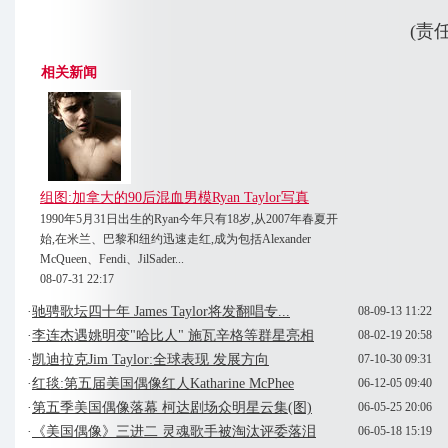
(责
相关新闻
组图:加拿大的90后混血男模Ryan Taylor写真
1990年5月31日出生的Ryan今年只有18岁,从2007年春夏开
始,在米兰、巴黎和纽约迅速走红,成为包括Alexander
McQueen、Fendi、JilSader...
08-07-31 22:17
·
驰骋歌坛四十年 James Taylor将发翻唱专...
08-09-13 11:22
·
李连杰遇姚明变"哈比人" 施瓦辛格等群星亮相
08-02-19 20:58
·
凯迪拉克Jim Taylor:全球表现 发展方向
07-10-30 09:31
·
红毯:第五届美国偶像红人Katharine McPhee
06-12-05 09:40
·
第五季美国偶像落幕 柯达剧场众明星云集(图)
06-05-25 20:06
·
《美国偶像》三进二 灵魂歌手被淘汰评委落泪
06-05-18 15:19