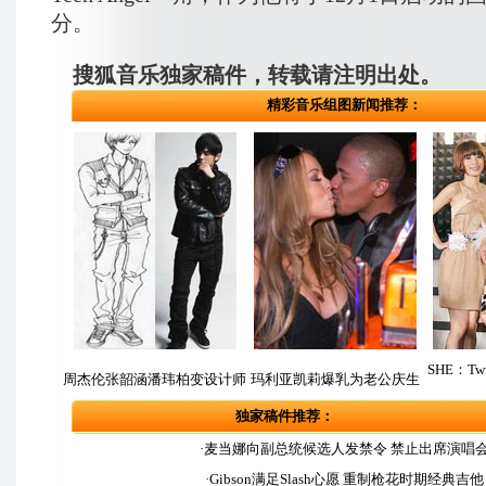
分。
搜狐音乐独家稿件，转载请注明出处。
精彩音乐组图新闻推荐：
SHE：T
周杰伦张韶涵潘玮柏变设计师
玛利亚凯莉爆乳为老公庆生
独家稿件推荐：
·麦当娜向副总统候选人发禁令 禁止出席演唱
·Gibson满足Slash心愿 重制枪花时期经典吉他