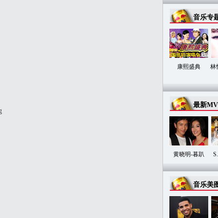
音乐专
康熙盛典
林
最新MV
g
黄晓明-暮趴
S
音乐美