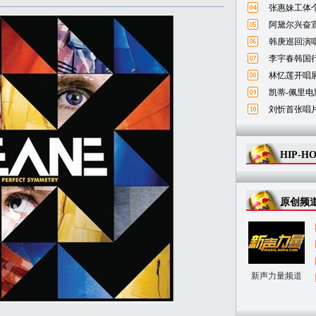
张惠妹工体
阿黛尔兴奋宣
韩庚巡回演唱
李宇春韩国
林忆莲开唱
凯蒂-佩里电
刘忻首张唱
HIP-H
原创频
新声力量频道