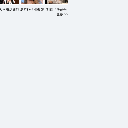
大同甜点谢罪
夏奇拉扭腰撅臀
刘德华扮武生
更多 >>