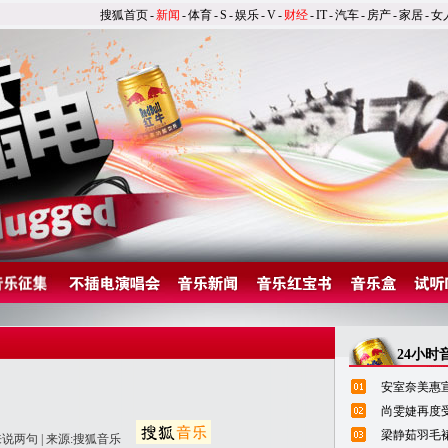
搜狐首页
-
新闻
-
体育
-
S
-
娱乐
-
V
-
财经
-
IT
-
汽车
-
房产
-
家居
-
女
24小时
安室奈美惠宣
尚雯婕再度
梁静茹羽毛
来说两句
| 来源:搜狐音乐