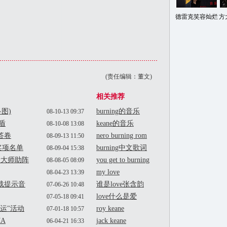
德雷克笑容灿烂
方
(责任编辑：董文)
相关推荐
图)
burning的音乐
08-10-13 09:37
矛盾
keane的音乐
08-10-08 13:08
答卷
nero burning rom
08-09-13 11:50
奖项名单
burning中文歌词
08-09-04 15:38
音大师助阵
you get to burning
08-08-05 08:09
my love
08-04-23 13:39
载提示音
谁是love张含韵
07-06-26 10:48
love什么是爱
07-05-18 09:41
奥运"活动
roy keane
07-01-18 10:57
MA
jack keane
06-04-21 16:33