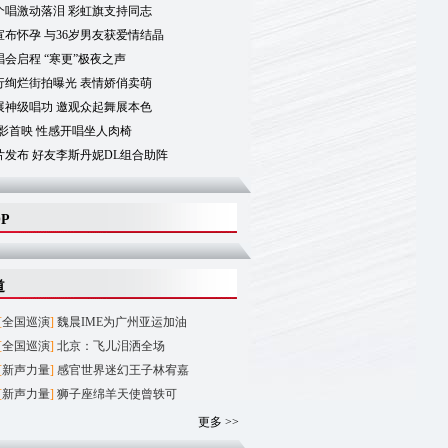
个唱激动落泪 彩虹旗支持同志
布怀孕 与36岁男友获爱情结晶
会启程 “寒更”极夜之声
行绚烂街拍曝光 表情娇俏卖萌
展神级唱功 邀观众起舞展本色
影首映 性感开唱坐人肉椅
片发布 好友李斯丹妮DL组合助阵
OP
道
[
全国巡演
]
魏晨IME为广州亚运加油
[
全国巡演
]
北京：飞儿泪洒全场
[
新声力量
]
感官世界迷幻王子林宥嘉
[
新声力量
]
狮子座绵羊天使曾轶可
更多 >>