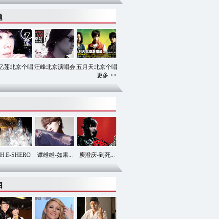
题
忆莲北京个唱
汪峰北京演唱会
五月天北京个唱
更多 >>
.H.E-SHERO
谭维维-如果...
庾澄庆-到死...
图