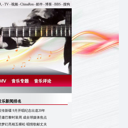
人
-
TV
-
视频
-
ChinaRen
-
邮件
-
博客
-
BBS
-
搜狗
音乐新闻排名
传新碟 9月开唱纪念出道20年
受邀巴黎时装周 成全球媒体焦点
裙梦幻亮相五棵松 唱情歌献丈夫