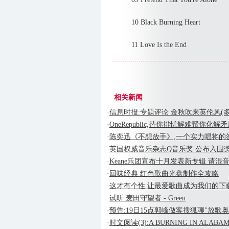
10 Black Burning Heart
11 Love Is the End
相关新闻
·
信息时报:专题评论 金秋吹来英伦风(多
·
OneRepublic,替你排忧解难帮你化解
·
陈奕迅《不想放手》,一个实力唱将的
·
英国权威音乐杂志Q音乐奖 公布入围
·
Keane乐团宣布十月发表新专辑 请混
·
回味经典 红色歌曲光盘制作全攻略
·
这才有个性 让最爱歌曲成为我们的下
·
试听:麦田守望者 - Green
·
预告:19日15点郭峰做客搜狐聊"放歌
·
时文阅读(3):A BURNING IN ALABA