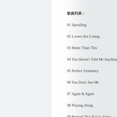
歌曲列表：
01 Spiralling
02 Lovers Are Losing
03 Better Than This
04 You Haven't Told Me Anythin
05 Perfect Symmetry
06 You Don't See Me
07 Again & Again
08 Playing Along
09 Pretend That You're Alone