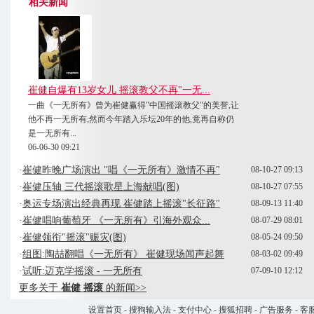
相关新闻
崔健自爆有13岁女儿 摇滚教父不再"一无...
一曲《一无所有》曾为崔健赢得"中国摇滚教父"的美誉,让
他不再一无所有;然而今年踏入乐坛20年的他,竟再自称仍
是一无所有...
06-06-30 09:21
·
崔健昨晚广场演出 "唱《一无所有》激情不再"
08-10-27 09:13
·
崔健压轴 三代摇滚歌星上海献唱(图)
08-10-27 07:55
·
奥运专场演出经典再现 崔健踏上摇滚"长征路"
08-09-13 11:40
·
崔健唱响葡萄牙 《一无所有》引海外观众...
08-07-29 08:01
·
崔健领衔"摇滚"赈灾(图)
08-05-24 09:50
·
组图:陶喆翻唱《一无所有》 崔健现场闻声起舞
08-03-02 09:49
·
试听:迈克学摇滚 - 一无所有
07-09-10 12:12
更多关于
崔健 摇滚
的新闻>>
设置首页
-
搜狗输入法
-
支付中心
-
搜狐招聘
-
广告服务
-
客