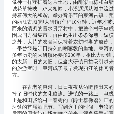
像神一样守护着这片土地，由雕梁画栋和白墙
城花草掩映，鸡犬相闻，小溪潺潺从城中流过
持着伟大的和谐。举办音乐节的束河古镇，距
的丽江古城(即大研镇)车程10分钟，近年才
而来的清冽的雪水贯穿村中，把整个村子串成
围成四方街集市，再由此生出条条深巷，纵横
之外，大片的农舍尚保持着农耕时期的痕迹，
一带曾经是旷日持久的喇嘛教的重地。束河的历
多年历史的大研镇还要多200年，相比大研镇
的太新，旧的太旧，但当大研镇日益吸引越来
的旅游者时，束河成了最早发现丽江的休闲者
方。
在古老的束河，日日夜夜从酒吧传出来的
掉了旧时代的文化痕迹。进镇的一路上，电线
上是和田诚给村上春树的《爵士群像谱》画的
河镇的首届酒吧节。写到这里的时候，老狼的
后面的四方街广场的舞台传来。很多乐手都喜