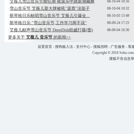
·
艾薇儿雪山音乐节掀狂潮 摇滚乐中跳新潮藏舞
08-10-04 10:56
·
雪山音乐节 艾薇儿耍大牌被吼"退票"没面子
08-10-04 10:32
·
斯琴格日乐献唱雪山音乐节 艾薇儿引爆全...
08-10-03 13:48
·
斯琴格日乐:"雪山音乐节,工作学习两不误"
08-09-24 17:25
·
艾薇儿献声雪山音乐节 DeepDish助威打碟(图)
08-09-04 10:30
更多关于
艾薇儿 音乐节
的新闻>>
设置首页
-
搜狗输入法
-
支付中心
-
搜狐招聘
-
广告服务
-
客
Copyright
©
2016 Sohu.com
搜狐不良信息