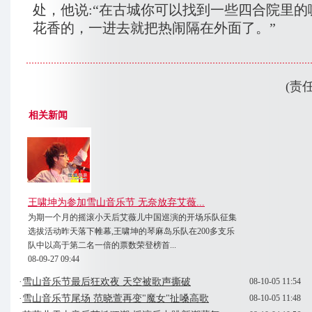
处，他说:“在古城你可以找到一些四合院里的
花香的，一进去就把热闹隔在外面了。”
(责
相关新闻
王啸坤为参加雪山音乐节 无奈放弃艾薇...
为期一个月的摇滚小天后艾薇儿中国巡演的开场乐队征集
选拔活动昨天落下帷幕,王啸坤的琴麻岛乐队在200多支乐
队中以高于第二名一倍的票数荣登榜首...
08-09-27 09:44
·
雪山音乐节最后狂欢夜 天空被歌声撕破
08-10-05 11:54
·
雪山音乐节尾场 范晓萱再变"魔女"扯嗓高歌
08-10-05 11:48