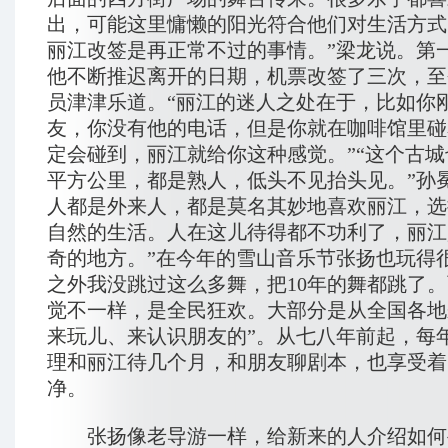
出，可能这里慵懒的阳光符合他们对生活方式
丽江改签是再正常不过的事情。”梁龙说。第
他不断推迟离开的日期，机票改签了三次，至
员津津乐道。“丽江的迷人之处在于，比如你
友，你没有他的电话，但是你就在咖啡馆里碰
定会碰到，丽江就给你这种感觉。”“这个古
平方公里，都是熟人，低头不见抬头见。”孙
人都是外来人，都是莫名其妙地喜欢丽江，选
自然的生活。人在这儿待得都不功利了，丽江
奇的地方。”在今年的雪山音乐节张扬也玩得
之外我没跳过这么多舞，把10年的舞都跳了
觉不一样，是全民狂欢。大部分是从全国各地
来玩儿、来认识朋友的”。从七八年前起，每
理和丽江待几个月，和朋友聊剧本，也享受着
净。
张扬像老导游一样，给新来的人介绍如何