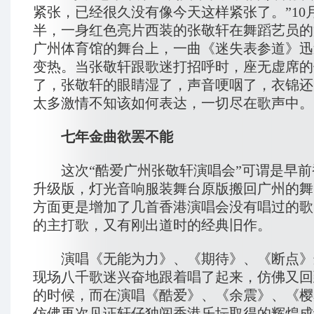
紧张，已经很久没有像今天这样紧张了。”10月
半，一身红色亮片西装的张敬轩在舞蹈艺员的
广州体育馆的舞台上，一曲《迷失表参道》迅
变热。当张敬轩跟歌迷打招呼时，座无虚席的
了，张敬轩的眼睛湿了，声音哽咽了，衣锦还
太多激情不知该如何表达，一切尽在歌声中。
七年金曲欲罢不能
这次“酷爱广州张敬轩演唱会”可谓是早前
升级版，灯光音响服装舞台原版搬回广州的舞
方面更是增加了几首香港演唱会没有唱过的歌
的主打歌，又有刚出道时的经典旧作。
演唱《无能为力》、《期待》、《断点》
现场八千歌迷兴奋地跟着唱了起来，仿佛又回
的时候，而在演唱《酷爱》、《余震》、《樱
仿佛再次见证轩仔独闯香港乐坛取得的辉煌成