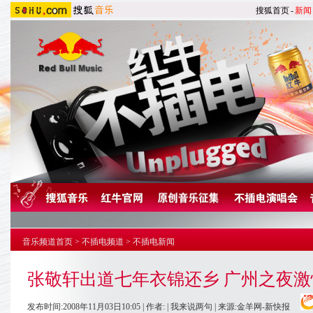
搜狐首页
-
新闻
音乐频道首页
>
不插电频道
>
不插电新闻
张敬轩出道七年衣锦还乡 广州之夜激情
发布时间:2008年11月03日10:05 | 作者: |
我来说两句
| 来源:金羊网-新快报