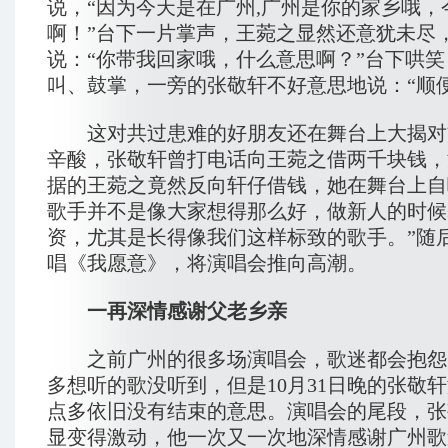
说，“因为今天是在广州,广州是你的家乡哦，
啊！”台下一片掌声，王菀之显然还意犹未尽
说：“你带我回家哦，什么意思啊？”台下哄
叫、鼓掌，一旁的张敬轩不好意思地说：“顺
这对共过患难的好朋友还在舞台上大揭对
辛酸，张敬轩曾打电话向王菀之借两千块钱，
据的王菀之竟然反向轩仔借钱，她在舞台上自
歌手并不是像大家想得那么好，做新人的时候
资，尤其是长得像我们这样标致的歌手。”随
唱《我愿意》，将演唱会推向高潮。
一再深情感谢父老乡亲
之前广州的很多场演唱会，歌迷都会抱怨
多想听的歌没听到，但是10月31日晚的张敬轩
点多依旧没有结束的意思。演唱会的尾段，张
显变得激动，他一次又一次地深情感谢广州歌