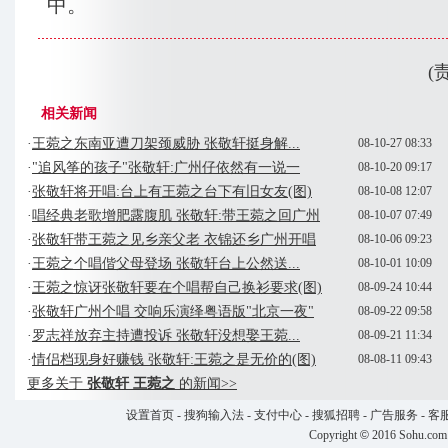
中。
(
相关新闻
·
王菀之东南亚遭刀架颈威胁 张敬轩挺身解...
08-10-27 08:33
·
"追风筝的孩子"张敬轩:广州仔依然有一说一
08-10-20 09:17
·
张敬轩将开唱:台上有王菀之台下有旧女友(图)
08-10-08 12:07
·
唱经典老歌增肥露腹肌 张敬轩:带王菀之回广州
08-10-07 07:49
·
张敬轩带王菀之见乡亲父老 衣锦还乡广州开唱
08-10-06 09:23
·
王菀之个唱偕父母登场 张敬轩台上公然送...
08-10-01 10:09
·
王菀之惊讶张敬轩要在个唱帮自己换衫要求(图)
08-09-24 10:44
·
张敬轩广州个唱 交响乐演绎粤语版"北京一夜"
08-09-22 09:58
·
罗志祥放弃主持遭投诉 张敬轩没想娶王菀...
08-09-21 11:34
·
情侣档现身好赚钱 张敬轩:王菀之是无价的(图)
08-08-11 09:43
更多关于
张敬轩 王菀之
的新闻>>
设置首页
-
搜狗输入法
-
支付中心
-
搜狐招聘
-
广告服务
-
客
Copyright
©
2016 Sohu.com