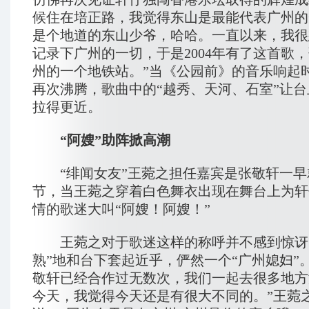
候住在培正路，我觉得东山是最能代表广州的
是个地道的东山少爷，哈哈。一直以来，我很
记录下广州的一切，于是2004年有了这首歌
州的一个地铁站。”当《公园前》的音乐响起
再次沸腾，歌曲中的“越秀、天河、石室”让
拉得更近。
“阿嫂”助阵掀高潮
“绯闻女友”王菀之担任嘉宾是张敬轩一早
节，当王菀之穿着白色舞衣出现在舞台上为轩
情的歌迷大叫“阿嫂！阿嫂！”
王菀之对于歌迷这样的称呼并不感到惊讶
熟”地和台下套起近乎，俨然一个“广州媳妇”
敬轩已经合作过无数次，我们一起去很多地方
今天，我觉得今天还是有很大不同的。”王菀