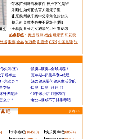
·
荣林
|
广州珠海桥事件:被推下的是谁
·
朱顺忠
|
如何把贪官关进笼子里
·
张原
|
杭州飙车案中父亲角色的缺失
·
蔡天新
|
奥数本身并不是坏事(图)
·
王攀
|
副县长之女施暴的卫生巾疑虑
曝光
热点标签：
奥运
珠峰
福娃
母亲节
印花税
外遇
股票
金晶
陈冠希
谢霆锋
CNN
中国足球
张
你尖叫(图)
·
狐臭--腋臭--全球揭秘！
毁了后半生
·
更年期--卵巢早衰--绝经
--怎么办？
·
涵盖健康要闻健康生活导航
明星支招
·
口臭--口臭--拜拜了!
罩杯升级魔法
·
10平米小店 月赚20万
-怎么办？
·
老公--烟戒不了排排毒吧
说 吧
更多>>
5)
李宇春吧
(104510)
快乐男声吧
(68574)