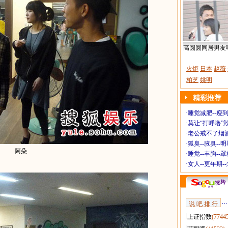
高圆圆同居男友
火炬
日本
赵薇
柏芝
姚明
精彩推荐
·
睡觉减肥--瘦到
·
莫让“打呼噜”
·
老公戒不了烟酒
·
狐臭--腋臭--
阿朵
·
睡觉--丰胸--
·
女人--更年期-
说 吧 排 行
上证指数
(7744