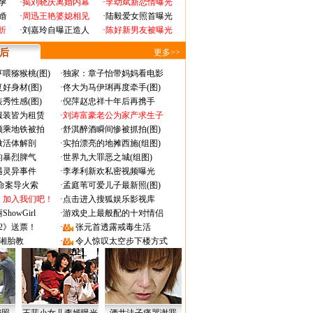
孕
·
揭刘晓庆离婚内幕
·
李幼斌新恋情曝光
婚
·
周迅王艳婆媳相见
·
陆毅爱女照首曝光
折
·
刘嘉玲自曝正造人
·
陈好新男友被曝光
 后
更多>>
喂猕猴桃(图)
·
独家：章子怡带妈妈看电影
好身材(图)
·
佟大为马伊琍再度牵手(图)
秀性感(图)
·
倪萍赵忠祥十年后再携手
服装皆为租赁
·
刘涛富豪老公为家产求生子
颜乘地铁被拍
·
舒淇醉酒瞬间惨被抓拍(图)
做活体解剖
·
实拍漂亮的地摊西施(组图)
的暴烈脾气
·
世界九大罪恶之城(组图)
遇灵异事件
·
李孝利新欢私密视频曝光
成命案导火索
·
孟庭苇可爱儿子最新照(图)
：加入我们吧！
·
点击进入搜狐娱乐影视库
owGirl
·
游戏史上最般配的十对情侣
2》送票！
·
张元首透露戒毒生活
湘胎教
·
令人惊叹太空步下楼方式