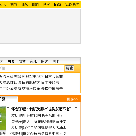
女人
-
视频
-
播客
-
邮件
-
博客
-
BBS
-
我说两句
闻
网页
博客
音乐
图片
说吧
长
邓玉娇失踪
朝鲜军事演习
日本兵赎罪
改温总讲话
夏日减肥秘方
日本瘦脸法
中共卧底结局
慈禧不快乐
侵略中国报告
更多>>
·
怀念丁聪：我以为那个老头永远不老
·
爱历史
|
年轻时代的毛泽东(组图)
·
曾鹏宇
|
雷人！我在绝对唱响做评委
·
爱历史
|
1977年华国锋视察大庆油田
上学
·
韩浩月
|
批评余秋雨是侮辱中国人？