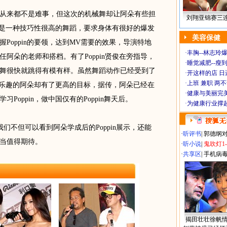
来都不是难事，但这次的机械舞却让阿朵有些担
刘翔亚锦赛三
n，是一种技巧性很高的舞蹈，要求身体有很好的爆发
美容保健
Poppin的要领，达到MV需要的效果，导演特地
·
丰胸--林志玲
阿朵的老师和搭档。有了Poppin贤俊在旁指导，
·
睡觉减肥--瘦到
舞很快就跳得有模有样。虽然舞蹈动作已经受到了
·
开这样的店 日进
·
上班 兼职 两
找到乐趣的阿朵却有了更高的目标，据传，阿朵已经在
·
健康与美丽完
Poppin，做中国仅有的Poppin舞天后。
·
为健康行业撑
不但可以看到阿朵学成后的Poppin展示，还能
·
听评书
|
郭德纲
当值得期待。
·
听小说
|
鬼吹灯1
·
共享区
|
手机病
揭田壮壮徐帆