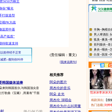
新版“西游”绝
捞3650万称王
身份”曝光
手打鼓造型
卫视PK大战
物送郑中基
“高产低质”
期待歌迷支持
(责任编辑：董文)
[
我来说两句
]
相关推荐
阿朵的图片
 受韩国媒体追捧
朵来到韩国首尔,与韩国顶尖音
周杰伦的音乐
范冰冰李冰冰大
打歌曲《宝藏》,而素有"千面
阿朵 走光
周杰伦 演唱会
戏剧演出
|
【搜
热门连载
|
刘烨
周杰伦为什么叫周董
...
08-11-04 15:00