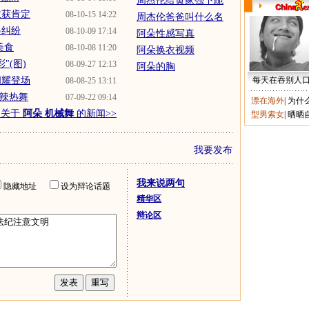
周杰伦给黄家强下跪
收获肯定
08-10-15 14:22
周杰伦爸爸叫什么名
起纠纷
08-10-09 17:14
阿朵性感写真
美食
08-10-08 11:20
阿朵换衣视频
"(图)
08-09-27 12:13
阿朵的胸
闪耀登场
每天在吞别人
08-08-25 13:11
火辣热舞
07-09-22 09:14
漂在海外
|
为什
多关于
阿朵 机械舞
的新闻>>
型男索女
|
晒晒
我要发布
我来说两句
隐藏地址
设为辩论话题
精华区
辩论区