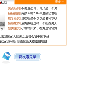
更多>>
焦点新闻
|
不要迷恋哥，哥只是一个鬼
贴贴图图
|
英媒评出2009年度搞怪发明
娱乐旮旯
|
当红明星不仅仅是名利双收
情感世界
|
后悔嫁给这样一个山西男人
型男索女
|
小糖精归来，在海边轻轻舞
口水
么出过国的人回来之后都会说中国不好
自己的旗袍照
暴雨过后天空依旧晴朗