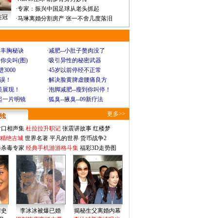
·
专家：振兴中国足球从老头抓起
连冠
·
马琳离婚分割房产 张一不舍几度落泪
爆丰胸秘诀
·
减肥--小肚子赘肉没了
你尖叫(图)
·
吸引异性的秘密武器
3000
·
45岁以前停经不正常
不误！
·
解决脸黄脾虚腰痛良方
美展现！
·
泡脚减肥--瘦到你叫停！
起一片明镜
·
狐臭--腋臭--09新疗法
更多>>
对口相声集
杜拉拉升职记
张震讲故事
红楼梦
-精绝古城
世界名著
平凡的世界
货币战争2
毒杀毒专家
经典手机游游格斗集
福彩3D走势图
情史
李冰冰被爆已婚
揭秘生父离婚内幕