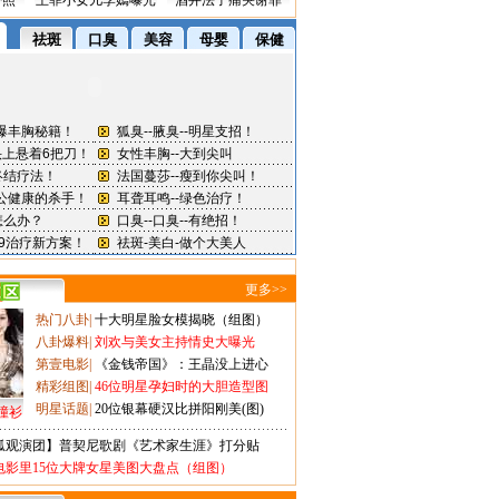
密照
王菲小女儿李嫣曝光
酒井法子痛哭谢罪
更多>>
热门八卦
|
十大明星脸女模揭晓（组图）
八卦爆料
|
刘欢与美女主持情史大曝光
第壹电影
|
《金钱帝国》：王晶没上进心
精彩组图
|
46位明星孕妇时的大胆造型图
明星话题
|
20位银幕硬汉比拼阳刚美(图)
撞衫
狐观演团】普契尼歌剧《艺术家生涯》打分贴
电影里15位大牌女星美图大盘点（组图）