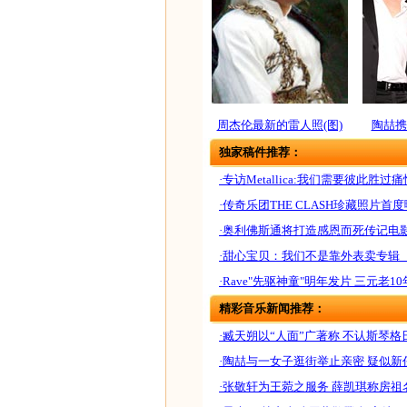
周杰伦最新的雷人照(图)
陶喆携
独家稿件推荐：
·专访Metallica:我们需要彼此胜过
·传奇乐团THE CLASH珍藏照片首
·奥利佛斯通将打造感恩而死传记电
·甜心宝贝：我们不是靠外表卖专辑
·Rave"先驱神童"明年发片 三元老
精彩音乐新闻推荐：
·臧天朔以“人面”广著称 不认斯琴
·陶喆与一女子逛街举止亲密 疑似新任
·张敬轩为王菀之服务 薛凯琪称房祖