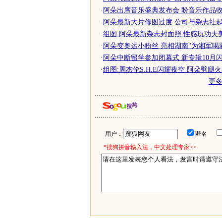
·
阿朵出席音乐盛典发布会 盼音乐作品
·
阿朵最新大片修图过度 公司与杂志社
·
组图:阿朵最新杂志封面照 性感玩功夫
·
阿朵变奥运小粉丝 亮相湖南"为湘军喝彩
·
阿朵中断留学参加闭幕式 新专辑10月
·
组图:周杰伦S.H.E闪耀夜空 阿朵劈腿
更
用户：
匿名
*搜狗拼音输入法，中文处理专家>>