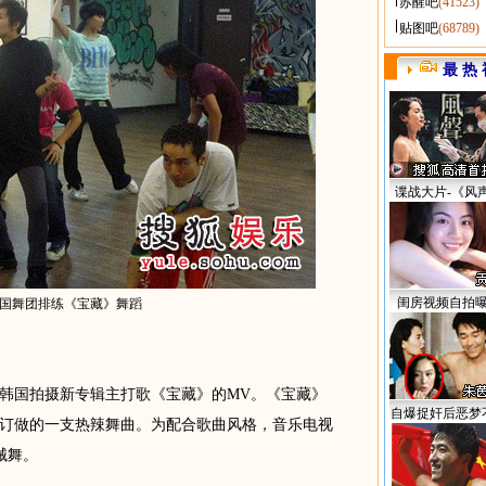
苏醒吧
(41523)
贴图吧
(68789)
最 热 
谍战大片-《风
闺房视频自拍
国舞团排练《宝藏》舞蹈
国拍摄新专辑主打歌《宝藏》的MV。《宝藏》
自爆捉奸后恶梦
订做的一支热辣舞曲。为配合歌曲风格，音乐电视
械舞。