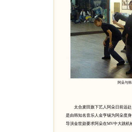
阿朵与韩
太合麦田旗下艺人阿朵日前远赴韩
是由韩知名音乐人金亨锡为阿朵度身
导演金世勋要求阿朵在MV中大跳机