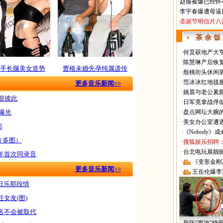
·
赵薇被爆已经怀
·
李宇春爆遭母逼
·
圣诞节明信片八
茶 余 饭
·
何炅获地产大亨
·
陈慧琳产后恢复
手长腿美女造势
曹格未婚先孕纯属遗传
·
殷桃街头休闲装
·
范冰冰红地毯
更多音乐新闻>>
·
姚晨与老公素
痛恨彼此
·
日军竟拿战俘
度曝光
·
盘点网坛大腕
·
美女办公室遭
影
·
《Nobody》
（多图）
·
搜狐娱乐招聘
·
台北电玩展靓丽Sh
10年首次同录音
·
《变形金刚
更多音乐新闻>>
·
王岳伦爆李
格日乐那段情
女友(图)
名不会被取代