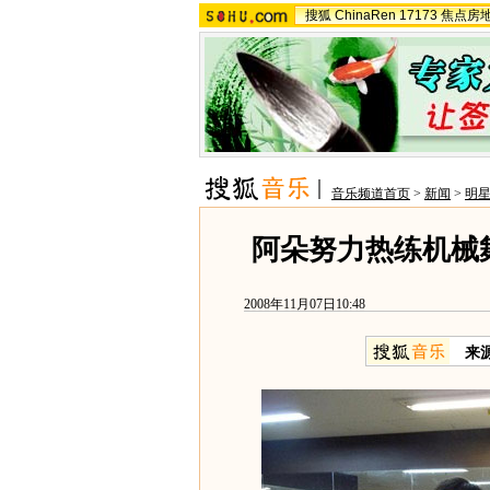
搜狐
ChinaRen
17173
焦点房
音乐频道首页
>
新闻
>
明
阿朵努力热练机械舞 
2008年11月07日10:48
来