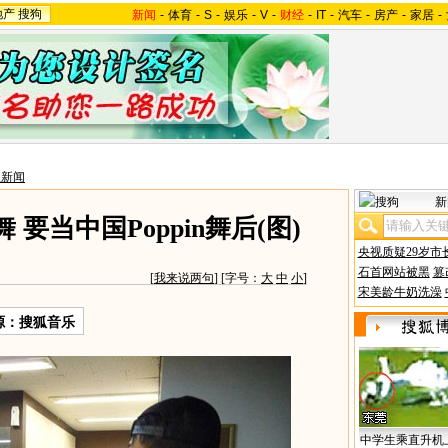
地产
搜狗
新闻
-
体育
-
S
-
娱乐
-
V
-
财经
-
IT
-
汽车
-
房产
-
家居
-
星新闻
新
要当中国Poppin舞后(图)
央视质疑29岁市
石首网站被黑
篡
[
我来说两句
] [字号：
大
中
小
]
宋美龄牛奶洗澡
源：搜狐音乐
中学生乘直升机