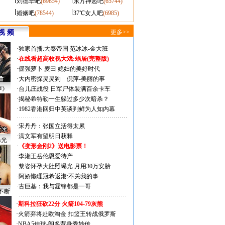
刘德华吧
(69854)
东方神起吧
(65744)
婚姻吧
(78544)
37℃女人吧
(6985)
视 频
更多>>
·
独家首播:大秦帝国
范冰冰-金大班
·
在线看超高收视大戏:
蜗居(完整版)
·
倔强萝卜
麦田
媳妇的美好时代
·
大内密探灵灵狗
倪萍-美丽的事
声》
·
台儿庄战役 日军尸体装满百余卡车
·
揭秘希特勒一生躲过多少次暗杀？
·
1982香港回归中英谈判鲜为人知内幕
·
宋丹丹：张国立活得太累
·
满文军有望明日获释
曝光
·
《变形金刚2》送电影票！
·
李湘王岳伦恩爱待产
·
黎姿怀孕大肚照曝光 月用30万安胎
·
阿娇懒理冠希返港:不关我的事
·
古巨基：我与霆锋都是一哥
不断
·
斯科拉狂砍22分 火箭104-79灰熊
·
火箭弃将赴欧淘金 扣篮王转战俄罗斯
·
NBA5佳球-朗多背身秀妙传