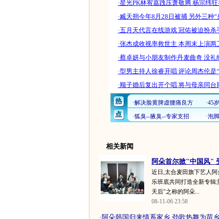
·星光PK林宥嘉跩压萧敬腾 杨宗纬狂
·臧天朔今年8月28日被捕 另外三种“
·五月天代言在线游戏 冠佑被迫扮杀
·张杰成收视率救世主 本周末上演两
·蔡卓妍与小朋友制作丹麦曲奇 没礼
·型男主持人徐睿开唱 评论周杰伦是
·顺子婚后复出开个唱 将与母亲同台
相关新闻
阿朵首尔掀"中国风"
近日,太合麦田旗下艺人阿
乐班底共同打造全新专辑主
天后"之称的阿朵...
08-11-06 23:58
·
阿朵韩国归来情系家乡 劲歌热舞为苗乡献