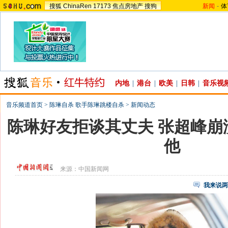
搜狐
ChinaRen
17173
焦点房地产
搜狗
新闻
-
体
内地
|
港台
|
欧美
|
日韩
|
音乐视
音乐频道首页
>
陈琳自杀 歌手陈琳跳楼自杀
>
新闻动态
陈琳好友拒谈其丈夫 张超峰崩
他
来源：
中国新闻网
我来说两