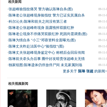
相关新闻
·
张超峰验指纹痛哭 警方确认陈琳自杀(图)
09-11-
·
陈琳老公张超峰现身验指纹 警方已证实其属自杀
09-11-
·
科尔沁夫:陈琳和前夫之间没有第三者
09-11-
·
陈琳老公张超峰终现身 面露憔悴双眼红肿
09-11-
·
陈琳老公现身不停痛哭双眼红肿 死因尚需调查(图)
09-11-
·
陈琳为情自杀 "小三"邓蓉资料全面曝光(图)
09-11-
·
陈琳丈夫昨赴法医中心"验指纹"(图)
09-11-
·
陈琳丈夫张超峰现身鉴定中心 称稍后会回应传闻
09-11-
·
陈琳前夫牵头办后事 圈中好友暗责张超峰太无情
09-11-
·
独家组图:陈琳遗体仍停放停尸间 未见家属到场
09-11-
更多关于
陈琳 张超
的新闻>
相关视频新闻