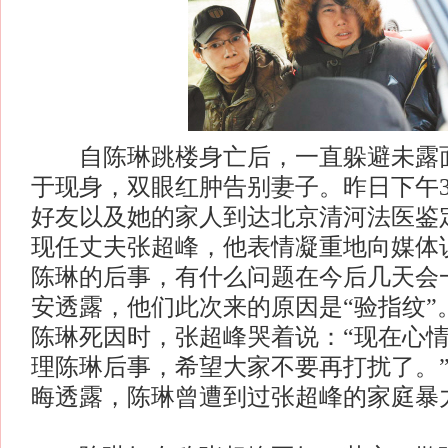
自陈琳跳楼身亡后，一直躲避未露面
于现身，双眼红肿告别妻子。昨日下午3
好友以及她的家人到达北京清河法医鉴
现任丈夫张超峰，他表情凝重地向媒体
陈琳的后事，有什么问题在今后几天会
安透露，他们此次来的原因是“验指纹”
陈琳死因时，张超峰哭着说：“现在心
理陈琳后事，希望大家不要再打扰了。
晦透露，陈琳曾遭到过张超峰的家庭暴