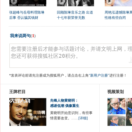
张超峰与岳母料理陈琳
回顾陈琳音乐之路 出道
周艳泓遗憾陈琳离
后事 否认骗其钱财
十七年获荣誉无数
性格有些自闭
我来说两句
(
1
)
*发表评论前请先注册成为搜狐用户，请点击右上角
“新用户注册”
进行注册！
王牌栏目
视频策划
先锋人物黄晓明：
感谢低潮 偶像重生
黄晓明开始意识到，有些事
情需要改变。……
[详细]