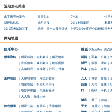
近期热点关注
永不磨灭的番号
夏日甜心
7电影
快乐
新还珠格格
姚明退役
2011上海车展
私募
2011高考试题答案
感动中国十大母亲评选
社区2010年度行业口碑榜
贵州
网站地图
娱乐中心
搜狐
|
ChinaRen
|
焦点
频道导航
|
明星新闻
|
电影频道
|
电视频道
新闻
|
军事
|
公益
|
|
音乐频道
|
戏剧频道
|
娱乐播报
财经
|
股票
|
理财
|
|
高清影视
|
大视野
|
社区
|
博客
汽车
|
购车
|
家居
|
王牌栏目
|
大鹏嘚吧嘚
|
潮流实验室
女人
|
母婴
|
新娘
|
|
明星在线
|
明星时尚周报
旅游
|
天气
|
健康
|
|
电影评审团
|
电视收视榜
IT
|
数码
|
手机
|
|
大人物
|
先锋人物
博客
|
圈子
|
邮箱
|
特色频道
|
明星公益
|
好莱坞
|
香港电影
天龙
|
鹿鼎记
|
短信
|