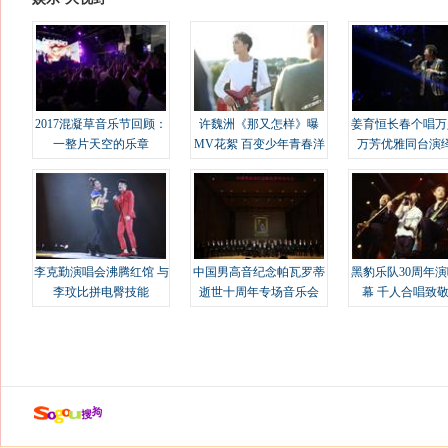
2017混凝草音乐节回顾：
许魏洲《那又怎样》曝
姜育恒长春个唱万
一整片天空的乐章
MV花絮 百变少年青春洋
万芳优雅同台演
溢
李克勤演唱会沸腾红馆 与
中国男高音纪念帕瓦罗蒂
黑豹乐队30周年
李玟比拼电臀技能
逝世十周年专场音乐会
幕 千人合唱致