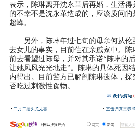
表示，陈琳离开沈永革后再婚，生活得
的不幸不是沈永革造成的，应该质问的
超峰。
另外，陈琳年过七旬的母亲何从伦至
去女儿的事实，目前住在亲戚家中。陈
前去看望过陈母，并对其承诺“陈琳的
让她风风光光地走”。陈琳的具体死因
内得出。目前警方已解剖陈琳遗体，探
否吃过刺激性食物。
我来说两句
(
1
二月二抬头龙见喜
直击归真堂养
上网从搜狗开始
网页
新闻