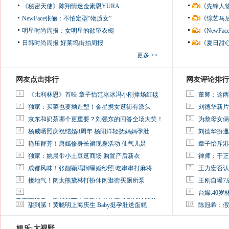
《秘密天使》陈翔情迷金素恩YURA
《先锋人
NewFace张俪：不怕定型“物质女”
《综艺马
明星时尚周报：女明星的欲望衣橱
《NewF
日韩时尚周报
好莱坞街拍周报
《夏日甜
更多 >>
网友点击排行
网友评论排行
1
1
《比利林恩》首映 章子怡范冰冰冯小刚捧场红毯
董卿：这两
2
2
独家：买菜也要拗造型！金星携女逛街有派头
刘德华新片
3
3
京东和奶茶哪个更重要？刘强东的回答全场大笑！
为救母女俩
4
4
杨威晒照庆祝结婚8周年 杨阳洋轻抚妈妈孕肚
刘德华扮邋
5
5
艳压群芳！唐嫣修身长裙现身活动 仙气儿足
章子怡斥港
6
6
独家：姚晨带小土豆逛商场 购置产后新衣
律师：于正
7
7
成都风味！张靓颖冯轲曝婚纱照 吃串串打麻将
王力宏否认
8
8
接地气！阔太熊黛林打扮休闲逛街买厕所泵
王刚自曝7
9
9
台媒:40
马蓉离婚后，砸1000万人民币给媒体要求删掉这照片
10
10
甜到腻！黄晓明上海庆生 Baby挺孕肚送蛋糕
陈冠希：假
娱乐·大视野