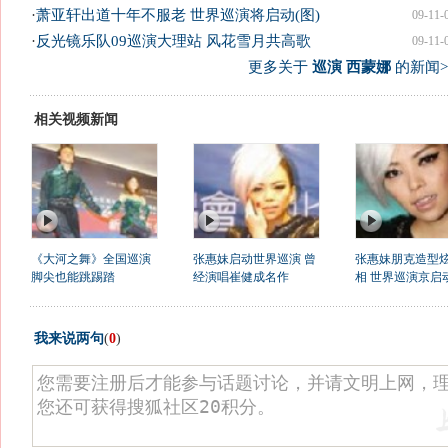
·
萧亚轩出道十年不服老 世界巡演将启动(图)
09-11-
·
反光镜乐队09巡演大理站 风花雪月共高歌
09-11-
更多关于
巡演 西蒙娜
的新闻>
相关视频新闻
《大河之舞》全国巡演
张惠妹启动世界巡演 曾
张惠妹朋克造型
脚尖也能跳踢踏
经演唱崔健成名作
相 世界巡演京启
我来说两句
(
0
)