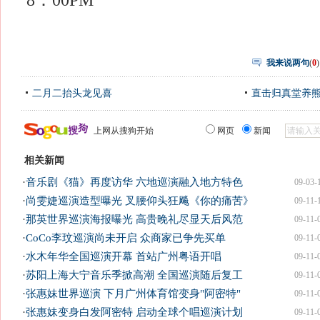
8：00PM
我来说两句
(
0
)
二月二抬头龙见喜
直击归真堂养
上网从搜狗开始
网页
新闻
相关新闻
·
音乐剧《猫》再度访华 六地巡演融入地方特色
09-03-
·
尚雯婕巡演造型曝光 叉腰仰头狂飚《你的痛苦》
09-11-
·
那英世界巡演海报曝光 高贵晚礼尽显天后风范
09-11-
·
CoCo李玟巡演尚未开启 众商家已争先买单
09-11-
·
水木年华全国巡演开幕 首站广州粤语开唱
09-11-
·
苏阳上海大宁音乐季掀高潮 全国巡演随后复工
09-11-
·
张惠妹世界巡演 下月广州体育馆变身"阿密特"
09-11-
·
张惠妹变身白发阿密特 启动全球个唱巡演计划
09-11-