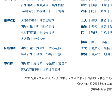
|
音乐频道
|
戏剧频道
|
娱乐播报
财经
|
股票
|
理财
|
|
高清影视
|
大视野
|
社区
|
博客
汽车
|
购车
|
家居
|
王牌栏目
|
大鹏嘚吧嘚
|
潮流实验室
女人
|
母婴
|
新娘
|
|
明星在线
|
明星时尚周报
旅游
|
天气
|
健康
|
|
电影评审团
|
电视收视榜
IT
|
数码
|
手机
|
|
大人物
|
先锋人物
博客
|
圈子
|
邮箱
|
特色频道
|
明星公益
|
好莱坞
|
香港电影
天龙
|
鹿鼎记
|
短信
|
|
嘻哈音乐
|
独家
|
韩娱
|
日娱
搜狗
|
输入法
|
地图
|
资料库
|
明星库
|
影视库
|
专题库
|
节目单
|
滚动新闻列表
|
往期娱首回顾
设置首页
-
搜狗输入法
-
支付中心
-
搜狐招聘
-
广告服务
-
客服中心
Copyright
©
2018 Sohu.com
搜狐不良信息