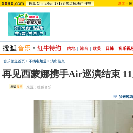
搜狐
ChinaRen
17173
焦点房地产
搜狗
新闻
-
体
内地
|
港台
|
欧美
|
日韩
|
音乐视
音乐频道首页
>
不插电频道
>
演出信息
再见西蒙娜携手Air巡演结束 1
来源：
搜狐音乐
我来说两