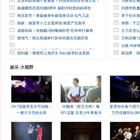
京东和奶茶哪个更重要？刘强东的回答全场大笑！
为救母女俩
4
4
杨威晒照庆祝结婚8周年 杨阳洋轻抚妈妈孕肚
刘德华扮邋
5
5
艳压群芳！唐嫣修身长裙现身活动 仙气儿足
章子怡斥港
6
6
独家：姚晨带小土豆逛商场 购置产后新衣
律师：于正
7
7
成都风味！张靓颖冯轲曝婚纱照 吃串串打麻将
王力宏否认
8
8
接地气！阔太熊黛林打扮休闲逛街买厕所泵
王刚自曝7
9
9
台媒:40
马蓉离婚后，砸1000万人民币给媒体要求删掉这照片
10
10
甜到腻！黄晓明上海庆生 Baby挺孕肚送蛋糕
陈冠希：假
娱乐·大视野
2017混凝草音乐节回顾：
许魏洲《那又怎样》曝
姜育恒长春个唱万
一整片天空的乐章
MV花絮 百变少年青春洋
万芳优雅同台演
溢