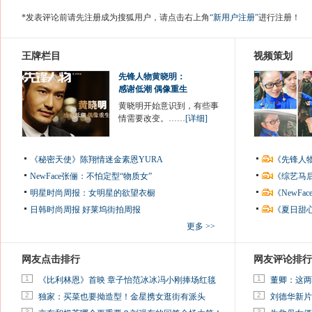
*发表评论前请先注册成为搜狐用户，请点击右上角
“新用户注册”
进行注册！
王牌栏目
视频策划
先锋人物黄晓明：
感谢低潮 偶像重生
黄晓明开始意识到，有些事
情需要改变。……
[详细]
《秘密天使》陈翔情迷金素恩YURA
《先锋人
NewFace张俪：不怕定型“物质女”
《综艺马
明星时尚周报：女明星的欲望衣橱
《NewF
日韩时尚周报
好莱坞街拍周报
《夏日甜
更多 >>
网友点击排行
网友评论排行
1
1
《比利林恩》首映 章子怡范冰冰冯小刚捧场红毯
董卿：这两
2
2
独家：买菜也要拗造型！金星携女逛街有派头
刘德华新片
3
3