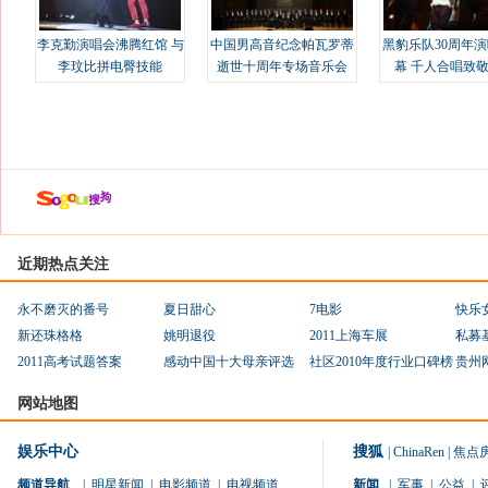
李克勤演唱会沸腾红馆 与
中国男高音纪念帕瓦罗蒂
黑豹乐队30周年
李玟比拼电臀技能
逝世十周年专场音乐会
幕 千人合唱致
近期热点关注
永不磨灭的番号
夏日甜心
7电影
快乐
新还珠格格
姚明退役
2011上海车展
私募
2011高考试题答案
感动中国十大母亲评选
社区2010年度行业口碑榜
贵州
网站地图
娱乐中心
搜狐
|
ChinaRen
|
焦点
频道导航
|
明星新闻
|
电影频道
|
电视频道
新闻
|
军事
|
公益
|