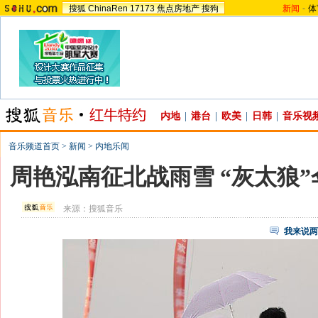
搜狐
ChinaRen
17173
焦点房地产
搜狗
新闻
-
体
内地
|
港台
|
欧美
|
日韩
|
音乐视
音乐频道首页
>
新闻
>
内地乐闻
周艳泓南征北战雨雪 “灰太狼
来源：
搜狐音乐
我来说两