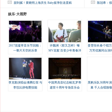
马蓉离婚后，砸1000万人民币给媒体要求删掉这照片
10
10
甜到腻！黄晓明上海庆生 Baby挺孕肚送蛋糕
陈冠希：假
娱乐·大视野
2017混凝草音乐节回顾：
许魏洲《那又怎样》曝
姜育恒长春个唱万
一整片天空的乐章
MV花絮 百变少年青春洋
万芳优雅同台演
溢
李克勤演唱会沸腾红馆 与
中国男高音纪念帕瓦罗蒂
黑豹乐队30周年
李玟比拼电臀技能
逝世十周年专场音乐会
幕 千人合唱致