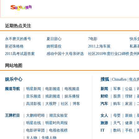
近期热点关注
永不磨灭的番号
夏日甜心
7电影
快乐
新还珠格格
姚明退役
2011上海车展
私募
2011高考试题答案
感动中国十大母亲评选
社区2010年度行业口碑榜
贵州
网站地图
娱乐中心
搜狐
|
ChinaRen
|
焦点
频道导航
|
明星新闻
|
电影频道
|
电视频道
新闻
|
军事
|
公益
|
|
音乐频道
|
戏剧频道
|
娱乐播报
财经
|
股票
|
理财
|
|
高清影视
|
大视野
|
社区
|
博客
汽车
|
购车
|
家居
|
王牌栏目
|
大鹏嘚吧嘚
|
潮流实验室
女人
|
母婴
|
新娘
|
|
明星在线
|
明星时尚周报
旅游
|
天气
|
健康
|
|
电影评审团
|
电视收视榜
IT
|
数码
|
手机
|
|
大人物
|
先锋人物