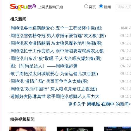
上网从搜狗开始
网页
新闻
相关新闻
·
周艳泓各地巡演献爱心 五个一工程奖怀中揽(图)
10-01-
·
周艳泓雪碧榜夺冠 男人求婚示爱首选"灰太狼"(图)
09-12-
·
周艳泓家乡激情献唱 灰太狼风靡各地引热潮(图)
09-12-
·
周艳泓忙于工作变超人 雨中清唱要嫁就嫁灰太狼
09-12-
·
周艳泓山东以"狼"取暖 千人大合唱火爆如春(图)
09-12-
·
图:《时尚星达人》——周艳泓起舞
09-12-
·
歌手周艳泓太阳城献爱心 为全运健儿加油(图)
09-11-
·
周艳泓"激情广场" 兵哥哥争当灰太狼(图)
09-11-
·
周艳泓"欢乐中国行" 灰太狼点亮靖江之夜(图)
09-11-
·
遗憾好友陈琳离世 歌手周艳泓感慨艺人压力大
09-11-
更多关于
周艳泓 在雨中
的新闻>
相关视频新闻