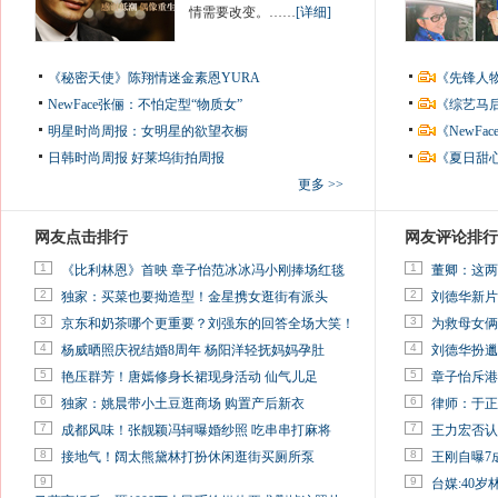
情需要改变。……
[详细]
《秘密天使》陈翔情迷金素恩YURA
《先锋人
NewFace张俪：不怕定型“物质女”
《综艺马
明星时尚周报：女明星的欲望衣橱
《NewF
日韩时尚周报
好莱坞街拍周报
《夏日甜
更多 >>
网友点击排行
网友评论排行
1
1
《比利林恩》首映 章子怡范冰冰冯小刚捧场红毯
董卿：这两
2
2
独家：买菜也要拗造型！金星携女逛街有派头
刘德华新片
3
3
京东和奶茶哪个更重要？刘强东的回答全场大笑！
为救母女俩
4
4
杨威晒照庆祝结婚8周年 杨阳洋轻抚妈妈孕肚
刘德华扮邋
5
5
艳压群芳！唐嫣修身长裙现身活动 仙气儿足
章子怡斥港
6
6
独家：姚晨带小土豆逛商场 购置产后新衣
律师：于正
7
7
成都风味！张靓颖冯轲曝婚纱照 吃串串打麻将
王力宏否认
8
8
接地气！阔太熊黛林打扮休闲逛街买厕所泵
王刚自曝7
9
9
台媒:40