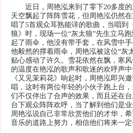
近日，周艳泓来到了零下20多度的
天空飘起了阵阵雪花，但周艳泓仍然在
唱了5首观众耳熟能详的歌曲，当唱到
狼》时，现场一位“灰太狼”先生立马
起了雨伞，他没有带手套，在风雪中手
他毅然的撑着雨伞，周艳泓被这位“灰
贴心感动了许久。雪花依然在飘，寒风
的温度在艳泓的歌声和歌迷的欢呼声中
《又见茉莉花》响起时，周艳泓即兴邀
唱，这时有两位年轻的小伙子跑上台，
们不仅伴出了合声的效果，而且还在台
台下观众阵阵欢呼，当了解到他们是业
周艳泓说自己非常欣赏他们的才华，希
音乐的道路上努力，相信他们将来一定