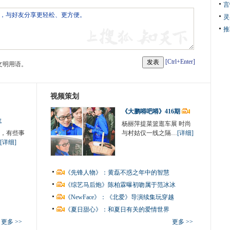
言
灵
推
[Ctrl+Enter]
文明用语。
视频策划
《大鹏嘚吧嘚》416期
生
杨丽萍提菜篮逛车展 时尚
，有些事
与村姑仅一线之隔…
[详细]
[详细]
《先锋人物》：黄磊不惑之年中的智慧
《综艺马后炮》陈柏霖曝初吻属于范冰冰
《NewFace》：《北爱》导演续集玩穿越
《夏日甜心》：和夏日有关的爱情世界
更多 >>
更多 >>