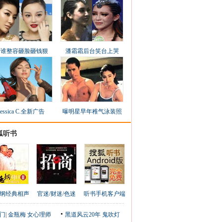
看谁整容砸脸砸钱狠
潘霜霜后台笑台上哭
Jessica C.全新广告
曝明星早年稚气泳装照
狐听书
纲经典相声
官迷/财迷/色迷
听书手机客户端
门
|
金瓶梅
女心理师
黑道风云20年
鬼吹灯