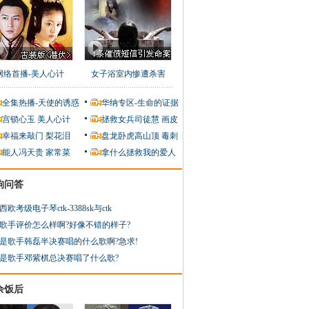
网络首播-美人心计
女子浴室内惨遭杀害
全集热播-天使的诱惑
华纳专区-生命的证据
宫锁心玉
美人心计
拯救女兵司徒慧
画皮
幸福来敲门
梨花泪
盘龙卧虎高山顶
毒刺
能人冯天贵
家常菜
拿什么拯救我的爱人
狗问答
西欧考级电子琴ctk-3388sk与ctk
歌手评价怎么样啊?好像不错的样子?
是歌手韩磊半决赛唱的什么歌啊?急求!
是歌手邓紫棋总决赛唱了什么歌?
余饭后