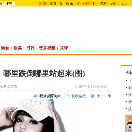
地产
搜狗
新闻
-
体育
-
S
-
娱乐
-
V
-
财经
-
IT
-
汽车
-
房产
-
女人
-
港台
|
欧美
|
日韩
|
音乐视频
|
乐评
哪里跌倒哪里站起来(图)
今
《
致理 秦耀辉
2010年04月21日20:27
刘
麦
我来说两句
(
0
)
复制链接
大
中
小
徐
搜