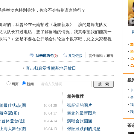
慈善举动也特别关注，你会不会特别谨言慎行？
深的，我曾经在云南拍过《花腰新娘》，演的是舞龙队女
龙队队长打过电话，想了解当地的情况，我真希望我们能跳一
款吗？）还是不要在公开场合讨论这个数字吧，总之大家都祝
我来说两句
(
0
)
复制链接
责任编辑：布鲁
直击归真堂养熊基地开放日
搜
网页
新闻
卡
相关推荐
是
我
整最佳状态(图
张韶涵的图片
10-04-20
我
夺冠(图)
舞龙的最新图片
10-04-17
首体登台(图)
演唱会张韶涵
10-04-14
茶
上海大舞台(图
张韶涵跌倒的消息
10-04-13