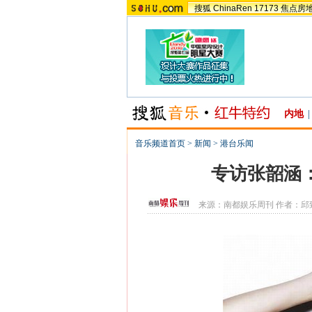
搜狐
ChinaRen
17173
焦点房
内地
|
音乐频道首页
>
新闻
>
港台乐闻
专访张韶涵：
来源：
南都娱乐周刊
作者：邱