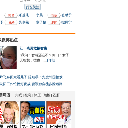
已有
58,329
人关注
我也关注
乐基儿
李晨
张馨予
离异
情侣
予
吴卓羲
章子怡
撒贝宁
旧爱
绯闻
狐微博热点
江一燕勇敢拔智齿
“我问：智慧还在不？你曰：女子
无智慧，德也……
[详细]
烨飞奔回家看儿子
·
陈翔零下九度韩国拍戏
沈阳工作忙挑灯夜战
·
曹颖独自徒步险迷路