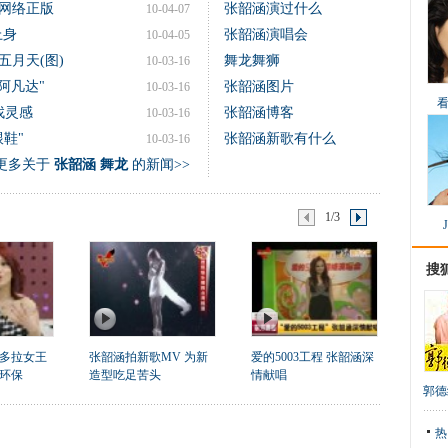
网络正版
张韶涵演过什么
10-04-07
上身
张韶涵演唱会
10-04-05
月天(图)
舞龙舞狮
10-03-16
阿凡达"
张韶涵图片
10-03-16
找灵感
张韶涵博客
10-03-16
鞋"
张韶涵新歌有什么
10-03-16
更多关于
张韶涵 舞龙
的新闻>>
1/3
搜
多拉女王
张韶涵拍新歌MV 为新
爱的5003工程 张韶涵深
环保
造型吃足苦头
情献唱
郭德
热