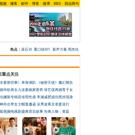
视频
-
播客
-
邮件
-
博客
-
微博
-
BBS
-
我说两句
热点：
滚石30
重口味MV
新声力量
周杰伦
日重点关注
夫妻那些事》单身潮趴
《秘密天使》魔幻预告
德华欲将女儿送妻娘家密养
张艺谋再婚育子女
当娜新专辑宣传照性感
李湘减肥成功黑丝现身
峥外出带女士帽显邋遢
吴秀波离京老婆送行
狐视频电视剧盛典背后故事
先锋人物：黄磊