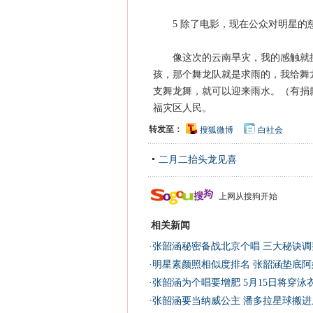
5 除了电影，现在公众对明星的
像这次的云南旱灾，我的感触就挺
孩，那个舞龙队就是求雨的，我给舞
支舞龙舞，就可以迎来雨水。（有捐
福灾区人民。
转发至：
搜狐微博
白社会
二月二抬头龙见喜
上网从搜狗开始
相关新闻
·
张韶涵秘密备战北京个唱 三大秘诀调
·
明星素颜照相似度排名 张韶涵垫底阿娇
·
张韶涵为个唱要增肥 5月15日将穿泳衣
·
张韶涵要当纳威公主 潘多拉星球搬进