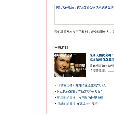
我们尊重网友发言的权利，请您尊重他人，
王牌栏目
先锋人物黄晓明：
感谢低潮 偶像重
黄晓明开始意识到
情需要改变。……
《秘密天使》陈翔情迷金素恩YURA
NewFace张俪：不怕定型“物质女”
明星时尚周报：女明星的欲望衣橱
日韩时尚周报
好莱坞街拍周报