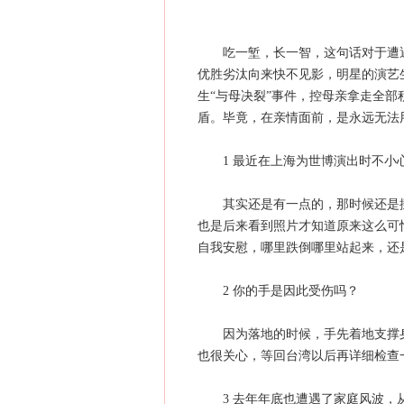
吃一堑，长一智，这句话对于遭遇
优胜劣汰向来快不见影，明星的演艺
生“与母决裂”事件，控母亲拿走全部
盾。毕竟，在亲情面前，是永远无法用
1 最近在上海为世博演出时不
其实还是有一点的，那时候还是挺
也是后来看到照片才知道原来这么可
自我安慰，哪里跌倒哪里站起来，还
2 你的手是因此受伤吗？
因为落地的时候，手先着地支撑身
也很关心，等回台湾以后再详细检查
3 去年年底也遭遇了家庭风波