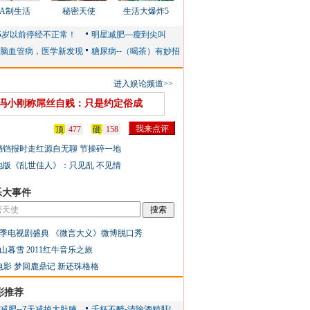
AA制生活
秘密天使
生活大爆炸5
进入娱论频道>>
冯小刚称屌丝自贱：只是约定俗成
顶
477
砸
158
铛铛报时走红源自无聊 节操碎一地
地版《乱世佳人》：只见乱 不见情
乐大事件
季电视剧盛典
《微言大义》微博脱口秀
山暮雪
2011红牛音乐之旅
电影
梦回鹿鼎记
新还珠格格
彩推荐