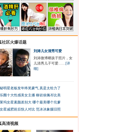
狐社区火爆话题
刘涛儿女清秀可爱
刘涛微博晒孩子照片，女
儿清秀儿子可爱……
[详
细]
秘明星老板发年终奖豪气 真是太给力了
乐圈十大性感美女主播 柳岩侯佩岑比美
莱坞女星素颜差别大 哪个最美哪个坑爹
女星减肥前后惊人对比 范冰冰象腿旧照
狐高清视频