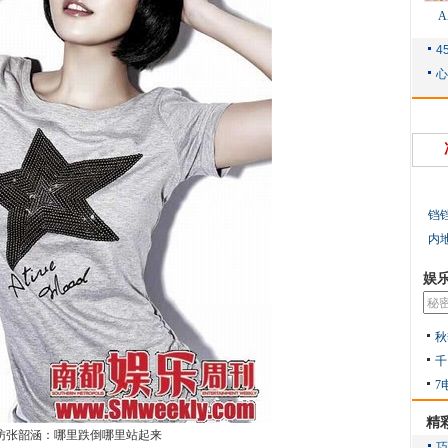
铛
内
娱
秋
千
7
精
访张韶涵：哪里跌倒哪里站起来