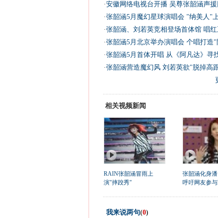
·
安徽网络电视台开播 吴尊张韶涵声援
·
张韶涵5月魔幻星球演唱会 "纳美人"
·
张韶涵、刘若英竞相登场首体馆 唱红五
·
张韶涵5月北京举办演唱会 个唱打造"
·
张韶涵5月首体开唱 从《阿凡达》寻
·
张韶涵营造魔幻风 刘若英欲"脱掉高跟
相关视频新闻
RAIN张韶涵冒雨上
张韶涵化身潘
演"摔跤秀"
呼吁网友参与
我来说两句
(
0
)