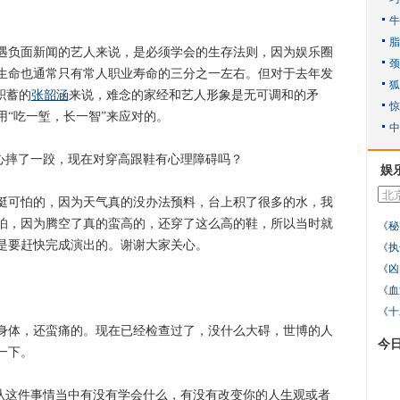
负面新闻的艺人来说，是必须学会的生存法则，因为娱乐圈
生命也通常只有常人职业寿命的三分之一左右。但对于去年发
积蓄的
张韶涵
来说，难念的家经和艺人形象是无可调和的矛
“吃一堑，长一智”来应对的。
小心摔了一跤，现在对穿高跟鞋有心理障碍吗？
娱
可怕的，因为天气真的没办法预料，台上积了很多的水，我
怕，因为腾空了真的蛮高的，还穿了这么高的鞋，所以当时就
《秘
是要赶快完成演出的。谢谢大家关心。
《执
《凶
《血
《十
体，还蛮痛的。现在已经检查过了，没什么大碍，世博的人
今
一下。
，从这件事情当中有没有学会什么，有没有改变你的人生观或者