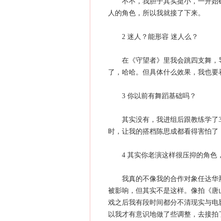
不不，我胆子其实挺小，一开始确
人的角色，所以我就接了下来。
2 迷人？能形容 迷人么？
在《守望者》里我会跳四支舞，导
了，哈哈。但具体什么效果，我也要
3 你以前有舞蹈基础吗？
其实没有，我进组后跟教练学了3个
时，让我的搭档陈思成都看得害怕了
4 其实你老演这样很压抑的角色
我真的不像我的合作对象任达华那
被影响，但其实不是这样。像拍《唐
戏之后我有段时间都分不清现实与电
以我才有意识地做了些调整，去接拍