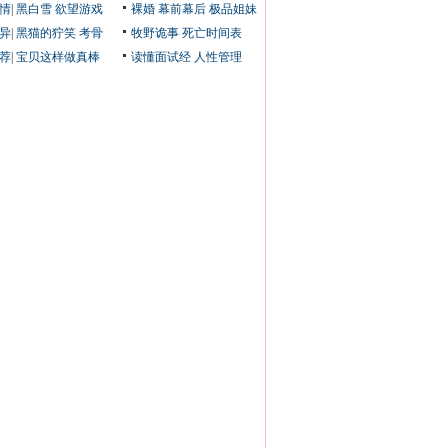
情
|
黑白雪
欲望游戏
裸婚
幕前幕后
极品姐妹
异
|
黑猫的狞笑
考骨
牧野诡事
死亡时间表
荐
|
宝贝这样做真棒
读懂面试经
人性管理