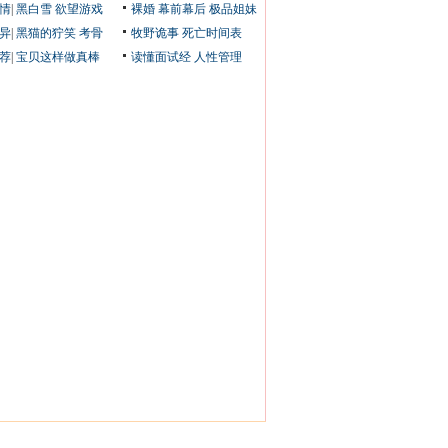
情
|
黑白雪
欲望游戏
裸婚
幕前幕后
极品姐妹
异
|
黑猫的狞笑
考骨
牧野诡事
死亡时间表
荐
|
宝贝这样做真棒
读懂面试经
人性管理