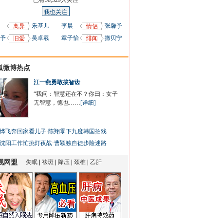
已有
58,329
人关注
我也关注
乐基儿
李晨
张馨予
离异
情侣
予
吴卓羲
章子怡
撒贝宁
旧爱
绯闻
狐微博热点
江一燕勇敢拔智齿
“我问：智慧还在不？你曰：女子
无智慧，德也……
[详细]
烨飞奔回家看儿子
·
陈翔零下九度韩国拍戏
沈阳工作忙挑灯夜战
·
曹颖独自徒步险迷路