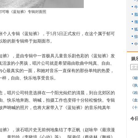
郁可唯《蓝短裤》专辑封面照
人专辑《蓝短裤》，于5月5日正式发行，在这个属于郁可
以盼的新专辑终于如期面市。
裤》，是由专辑中一首极具儿童音乐剧色彩的《蓝短裤》发
娱
天真活泼的小男孩，唱片公司就是希望藉由歌曲中纯真、自由、
唯内心最真实的一面，和她对音乐一直保有的那份单纯的热爱，
一样，自由、快乐地享受音乐。
《秘
《执
，唱片公司特意选择在一个阳光灿烂的清晨，到台北郊区的
《凶
由、快乐地奔跑、呐喊，拍摄工作也变得十分轻松愉快。专辑
《血
放声呐喊的照片，也将大家带入了《蓝短裤》的音乐纯真年
《十
今
裤》，滚石唱片史无前例地集结了李正帆（赵咏华《最浪漫
）、黄韵玲（李晓培《心动》等）、阿弟仔（蔡依林《舞娘》