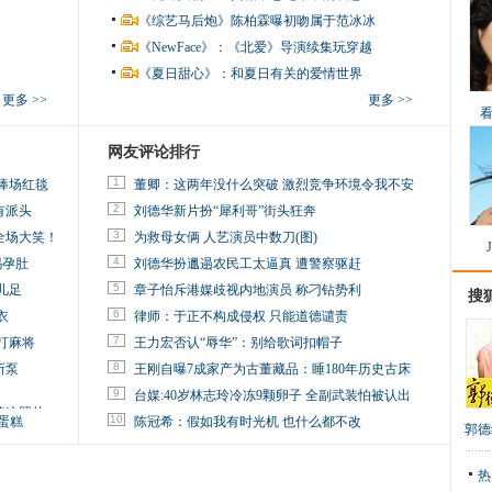
《综艺马后炮》陈柏霖曝初吻属于范冰冰
《NewFace》：《北爱》导演续集玩穿越
《夏日甜心》：和夏日有关的爱情世界
更多 >>
更多 >>
网友评论排行
1
捧场红毯
董卿：这两年没什么突破 激烈竞争环境令我不安
2
有派头
刘德华新片扮“犀利哥”街头狂奔
3
全场大笑！
为救母女俩 人艺演员中数刀(图)
4
妈孕肚
刘德华扮邋遢农民工太逼真 遭警察驱赶
5
儿足
章子怡斥港媒歧视内地演员 称刁钻势利
搜
6
衣
律师：于正不构成侵权 只能道德谴责
7
打麻将
王力宏否认“辱华”：别给歌词扣帽子
8
所泵
王刚自曝7成家产为古董藏品：睡180年历史古床
9
台媒:40岁林志玲冷冻9颗卵子 全副武装怕被认出
掉这照片
10
蛋糕
陈冠希：假如我有时光机 也什么都不改
郭德
热