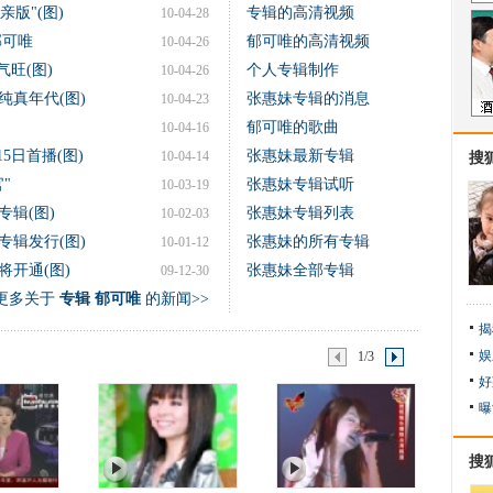
版"(图)
专辑的高清视频
10-04-28
郁可唯
郁可唯的高清视频
10-04-26
旺(图)
个人专辑制作
10-04-26
纯真年代(图)
张惠妹专辑的消息
10-04-23
郁可唯的歌曲
10-04-16
5日首播(图)
张惠妹最新专辑
10-04-14
搜
"
张惠妹专辑试听
10-03-19
辑(图)
张惠妹专辑列表
10-02-03
专辑发行(图)
张惠妹的所有专辑
10-01-12
开通(图)
张惠妹全部专辑
09-12-30
更多关于
专辑 郁可唯
的新闻>>
揭
娱
1/3
好
曝
搜