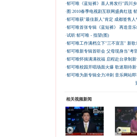
·
郁可唯《蓝短裤》喜人将发行"四川乡亲
·
图:2010春季电视剧互联网盛典红毯 
·
郁可唯获"最佳新人"肯定 成都签售人气
·
郁可唯首张专辑《蓝短裤》 再造音乐
·
试听:郁可唯 - 指望(图)
·
郁可唯工作满档立下"三不宣言" 新歌1
·
郁可唯新专辑首听会 父母现身当"考官
·
郁可唯怀揣满满祝福 启程赴台录制新专
·
郁可唯校园开唱场面火爆 歌迷期待新
·
郁可唯为新专辑全力冲刺 音乐网站即将
相关视频新闻