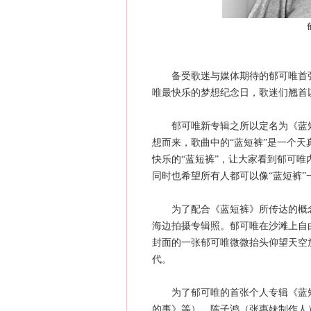
备受歌迷与媒体期待的郁可唯首张个
唯最快乐的梦想纪念日，歌迷们翘首
郁可唯新专辑之所以定名为《蓝短
想而来，歌曲中的“蓝短裤”是一个
快乐的“蓝短裤”，让大家看到郁可
同时也希望所有人都可以像“蓝短裤”
为了配合《蓝短裤》所传达的概念
海边拍摄专辑照。郁可唯在沙滩上自
封面的一张郁可唯微微抬头仰望天空
代。
为了郁可唯的首张个人专辑《蓝短
的事》等）、陈子鸿（张惠妹制作人