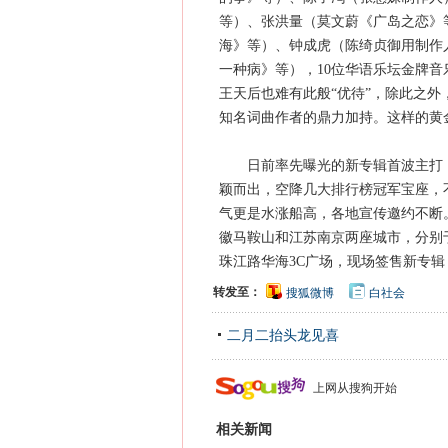
等）、张洪量（莫文蔚《广岛之恋》
海》等）、钟成虎（陈绮贞御用制作人
一种病》等），10位华语乐坛金牌音
王天后也难有此般“优待”，除此之
知名词曲作者的鼎力加持。这样的黄
日前率先曝光的新专辑首波主打《
颖而出，空降几大排行榜冠军宝座，
气更是水涨船高，各地宣传邀约不断
徽马鞍山和江苏南京两座城市，分别于
珠江路华海3C广场，现场签售新专辑
转发至：
搜狐微博
白社会
二月二抬头龙见喜
上网从搜狗开始
相关新闻