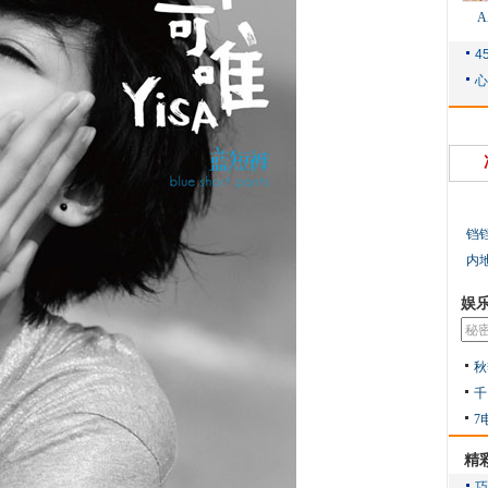
铛
内
娱
秋
千
7
精