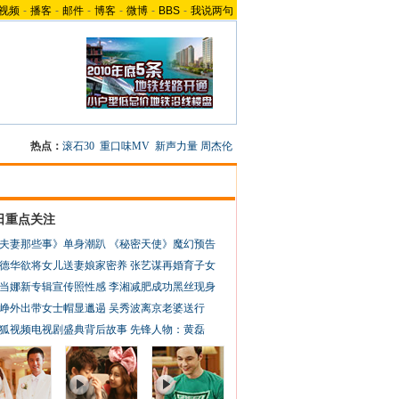
视频
-
播客
-
邮件
-
博客
-
微博
-
BBS
-
我说两句
热点：
滚石30
重口味MV
新声力量
周杰伦
日重点关注
夫妻那些事》单身潮趴
《秘密天使》魔幻预告
德华欲将女儿送妻娘家密养
张艺谋再婚育子女
当娜新专辑宣传照性感
李湘减肥成功黑丝现身
峥外出带女士帽显邋遢
吴秀波离京老婆送行
狐视频电视剧盛典背后故事
先锋人物：黄磊