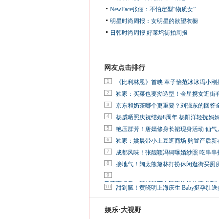
NewFace张俪：不怕定型“物质女”
明星时尚周报：女明星的欲望衣橱
日韩时尚周报
好莱坞街拍周报
网友点击排行
1
《比利林恩》首映 章子怡范冰冰冯小刚
2
独家：买菜也要拗造型！金星携女逛街
3
京东和奶茶哪个更重要？刘强东的回答
4
杨威晒照庆祝结婚8周年 杨阳洋轻抚妈
5
艳压群芳！唐嫣修身长裙现身活动 仙气
6
独家：姚晨带小土豆逛商场 购置产后新
7
成都风味！张靓颖冯轲曝婚纱照 吃串串
8
接地气！阔太熊黛林打扮休闲逛街买厕
9
马蓉离婚后，砸1000万人民币给媒体要求删
10
甜到腻！黄晓明上海庆生 Baby挺孕肚送
娱乐·大视野