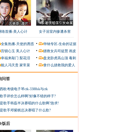
网络首播-美人心计
女子浴室内惨遭杀害
全集热播-天使的诱惑
华纳专区-生命的证据
宫锁心玉
美人心计
拯救女兵司徒慧
画皮
幸福来敲门
梨花泪
盘龙卧虎高山顶
毒刺
能人冯天贵
家常菜
拿什么拯救我的爱人
狗问答
西欧考级电子琴ctk-3388sk与ctk
歌手评价怎么样啊?好像不错的样子?
是歌手韩磊半决赛唱的什么歌啊?急求!
是歌手邓紫棋总决赛唱了什么歌?
余饭后