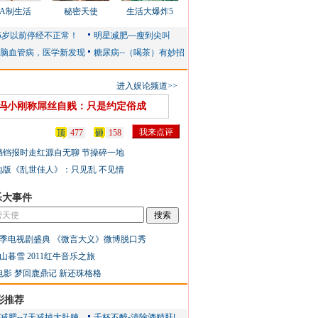
AA制生活
秘密天使
生活大爆炸5
进入娱论频道>>
冯小刚称屌丝自贱：只是约定俗成
顶
477
砸
158
铛铛报时走红源自无聊 节操碎一地
地版《乱世佳人》：只见乱 不见情
乐大事件
季电视剧盛典
《微言大义》微博脱口秀
山暮雪
2011红牛音乐之旅
电影
梦回鹿鼎记
新还珠格格
彩推荐