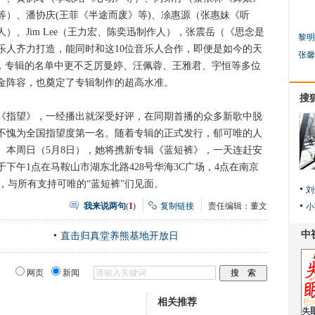
等）、潘协庆(王菲《半途而废》等)、凃惠源（张惠妹《听
）、Jim Lee（王力宏、陈奕迅制作人），张震岳（《思念是
黎明
乐人齐力打造，能同时和这10位音乐人合作，即便是如今的天
张馨
外，专辑的名单中更不乏厉曼婷、汪佩蓉、王雅君、宇恒等多位
金阵容，也奠定了专辑制作的超高水准。
搜
指望》，一经播出就深受好评，在同期首播的众多新歌中脱
不愧为全国指望度第一名。随着专辑的正式发行，郁可唯的人
。本周日（5月8日），她将携新专辑《蓝短裤》，一天连赶安
下午1点在马鞍山市湖东北路428号华海3C广场，4点在南京
，与所有支持可唯的“蓝短裤”们见面。
刘
我来说两句
(
1
)
复制链接
责任编辑：董文
小
直击归真堂养熊基地开放日
网页
新闻
相关推荐