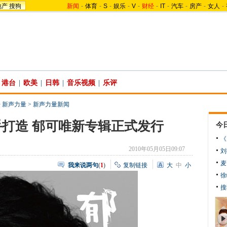
地产
搜狗
新闻
-
体育
-
S
-
娱乐
-
V
-
财经
-
IT
-
汽车
-
房产
-
女人
-
港台
|
欧美
|
日韩
|
音乐视频
|
乐评
 新声力量
>
新声力量新闻
打造 郁可唯新专辑正式发行
今
《
2010年05月05日09:07
刘
麦
我来说两句
(
1
)
复制链接
大
中
小
徐
搜