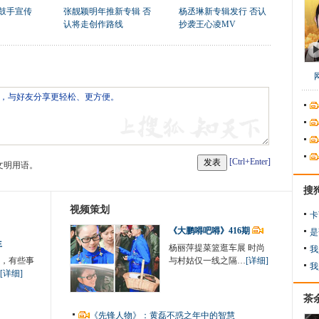
"鼓手宣传
张靓颖明年推新专辑 否
杨丞琳新专辑发行 否认
认将走创作路线
抄袭王心凌MV
[Ctrl+Enter]
文明用语。
搜
视频策划
卡
《大鹏嘚吧嘚》416期
是
生
杨丽萍提菜篮逛车展 时尚
我
，有些事
与村姑仅一线之隔…
[详细]
我
[详细]
茶
《先锋人物》：黄磊不惑之年中的智慧