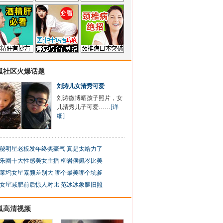
狐社区火爆话题
刘涛儿女清秀可爱
刘涛微博晒孩子照片，女
儿清秀儿子可爱……
[详
细]
秘明星老板发年终奖豪气 真是太给力了
乐圈十大性感美女主播 柳岩侯佩岑比美
莱坞女星素颜差别大 哪个最美哪个坑爹
女星减肥前后惊人对比 范冰冰象腿旧照
狐高清视频