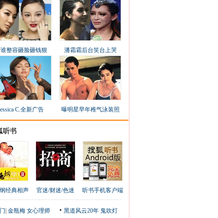
看谁整容砸脸砸钱狠
潘霜霜后台笑台上哭
Jessica C.全新广告
曝明星早年稚气泳装照
狐听书
纲经典相声
官迷/财迷/色迷
听书手机客户端
门
|
金瓶梅
女心理师
黑道风云20年
鬼吹灯