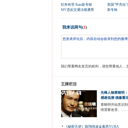
狂奔有罪 Rain新专辑
美国"甲壳虫
MV违反交通法规遭禁
新专辑
我来说两句
(
1
)
我们尊重网友发言的权利，请您尊重他人，
王牌栏目
先锋人物黄晓明：
感谢低潮 偶像重
黄晓明开始意识到
情需要改变。……
《秘密天使》陈翔情迷金素恩YURA