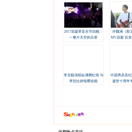
2017混凝草音乐节回顾：
许魏洲《那
一整片天空的乐章
MV花絮 百
溢
李克勤演唱会沸腾红馆 与
中国男高音纪
李玟比拼电臀技能
逝世十周年