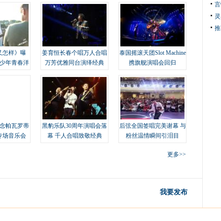
言
灵
推
又怎样》曝
姜育恒长春个唱万人合唱
泰国摇滚天团Slot Machine
变少年青春洋
万芳优雅同台演绎经典
携旗舰演唱会回归
念帕瓦罗蒂
黑豹乐队30周年演唱会落
后弦全国签唱完美谢幕 与
专场音乐会
幕 千人合唱致敬经典
粉丝温情瞬间引泪目
更多>>
我要发布