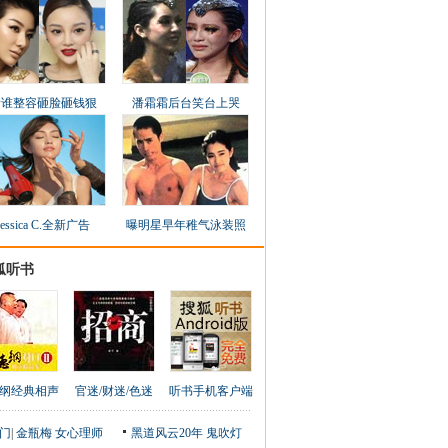
看谁整容砸脸砸钱狠
潘霜霜后台笑台上哭
Jessica C.全新广告
曝明星早年稚气泳装照
狐听书
纲经典相声
官迷/财迷/色迷
听书手机客户端
门
|
金瓶梅
女心理师
黑道风云20年
鬼吹灯