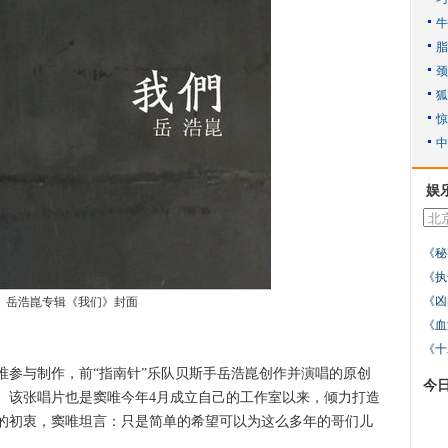
娱
《秘
《执
《凶
岳浩崑专辑《我们》封面
《血
《十
与制作，前“指南针”乐队贝斯手岳浩崑创作并演唱的原创
今
。该张唱片也是窦唯今年4月成立自己的工作室以来，倾力打造
的初衷，窦唯坦言：只是简单的希望可以为这么多年的哥们儿