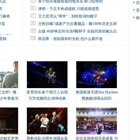
5
儿足
章子怡斥港媒歧视内地演员 称刁钻势利
言
6
衣
律师：于正不构成侵权 只能道德谴责
灵
7
打麻将
王力宏否认“辱华”：别给歌词扣帽子
推
8
所泵
王刚自曝7成家产为古董藏品：睡180年历史古床
9
台媒:40岁林志玲冷冻9颗卵子 全副武装怕被认出
掉这照片
10
蛋糕
陈冠希：假如我有时光机 也什么都不改
又怎样》曝
姜育恒长春个唱万人合唱
泰国摇滚天团Slot Machine
变少年青春洋
万芳优雅同台演绎经典
携旗舰演唱会回归
念帕瓦罗蒂
黑豹乐队30周年演唱会落
后弦全国签唱完美谢幕 与