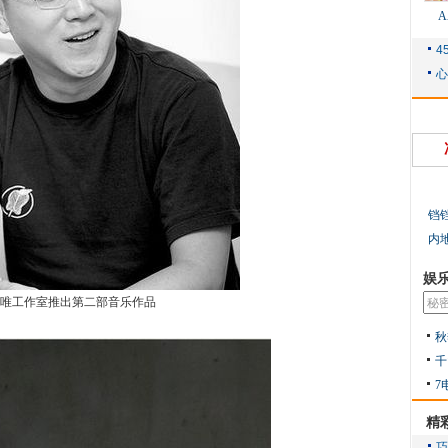
铛
内
娱
唯工作室推出第二部音乐作品
秋
千
7
精