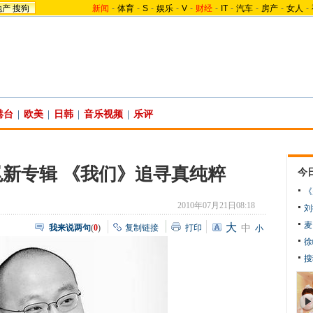
地产
搜狗
新闻
-
体育
-
S
-
娱乐
-
V
-
财经
-
IT
-
汽车
-
房产
-
女人
-
港台
|
欧美
|
日韩
|
音乐视频
|
乐评
新专辑 《我们》追寻真纯粹
今
《
2010年07月21日08:18
刘
麦
大
我来说两句
(
0
)
复制链接
打印
中
小
徐
搜