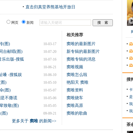
直击归真堂养熊基地开放日
网页
新闻
相关推荐
(图)
窦唯的最新图片
10-03-17
同台献唱(图)
新专辑的最新图片
10-07-20
音乐出版-搜狐
窦唯专辑的消息
10-07-16
窦唯视频
10-06-21
扯嗓 -搜狐娱
窦唯怎么啦
10-06-10
搜
图)
艳阳天 窦唯
10-05-10
卡
(图)
窦唯资料
10-05-07
是
则是不撒谎
窦唯烧车
10-05-06
我
致敬(图)
窦唯高原
10-05-05
我
(图)
窦唯的歌曲
09-09-21
更多关于
窦唯
的新闻>>
茶