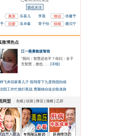
已有
58,329
人关注
我也关注
乐基儿
李晨
张馨予
离异
情侣
予
吴卓羲
章子怡
撒贝宁
旧爱
绯闻
狐微博热点
江一燕勇敢拔智齿
“我问：智慧还在不？你曰：女子
无智慧，德也……
[详细]
烨飞奔回家看儿子
·
陈翔零下九度韩国拍戏
沈阳工作忙挑灯夜战
·
曹颖独自徒步险迷路