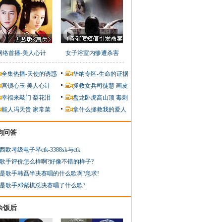
网络首播-美人心计
女子浴室内惨遭杀害
全集热播-天使的诱惑
华纳专区-生命的证据
宫锁心玉
美人心计
拯救女兵司徒慧
画皮
幸福来敲门
梨花泪
盘龙卧虎高山顶
毒刺
能人冯天贵
家常菜
拿什么拯救我的爱人
狗问答
西欧考级电子琴ctk-3388sk与ctk
歌手评价怎么样啊?好像不错的样子?
是歌手韩磊半决赛唱的什么歌啊?急求!
是歌手邓紫棋总决赛唱了什么歌?
余饭后