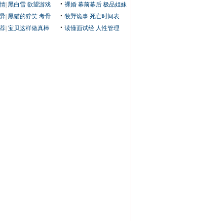
情
|
黑白雪
欲望游戏
裸婚
幕前幕后
极品姐妹
异
|
黑猫的狞笑
考骨
牧野诡事
死亡时间表
荐
|
宝贝这样做真棒
读懂面试经
人性管理