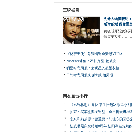
王牌栏目
先锋人物黄晓明：
感谢低潮 偶像重
黄晓明开始意识到
情需要改变。……
《秘密天使》陈翔情迷金素恩YURA
NewFace张俪：不怕定型“物质女”
明星时尚周报：女明星的欲望衣橱
日韩时尚周报
好莱坞街拍周报
网友点击排行
1
《比利林恩》首映 章子怡范冰冰冯小刚
2
独家：买菜也要拗造型！金星携女逛街
3
京东和奶茶哪个更重要？刘强东的回答
4
杨威晒照庆祝结婚8周年 杨阳洋轻抚妈