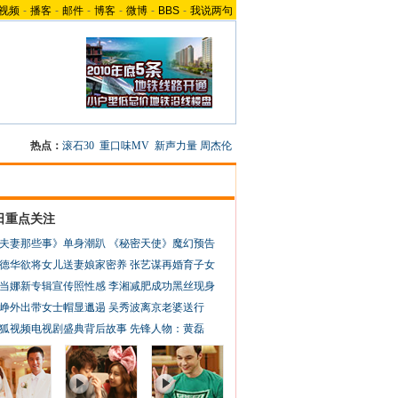
视频
-
播客
-
邮件
-
博客
-
微博
-
BBS
-
我说两句
热点：
滚石30
重口味MV
新声力量
周杰伦
日重点关注
夫妻那些事》单身潮趴
《秘密天使》魔幻预告
德华欲将女儿送妻娘家密养
张艺谋再婚育子女
当娜新专辑宣传照性感
李湘减肥成功黑丝现身
峥外出带女士帽显邋遢
吴秀波离京老婆送行
狐视频电视剧盛典背后故事
先锋人物：黄磊