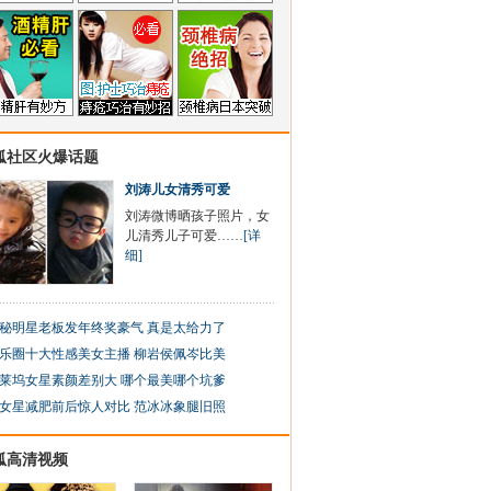
狐社区火爆话题
刘涛儿女清秀可爱
刘涛微博晒孩子照片，女
儿清秀儿子可爱……
[详
细]
秘明星老板发年终奖豪气 真是太给力了
乐圈十大性感美女主播 柳岩侯佩岑比美
莱坞女星素颜差别大 哪个最美哪个坑爹
女星减肥前后惊人对比 范冰冰象腿旧照
狐高清视频