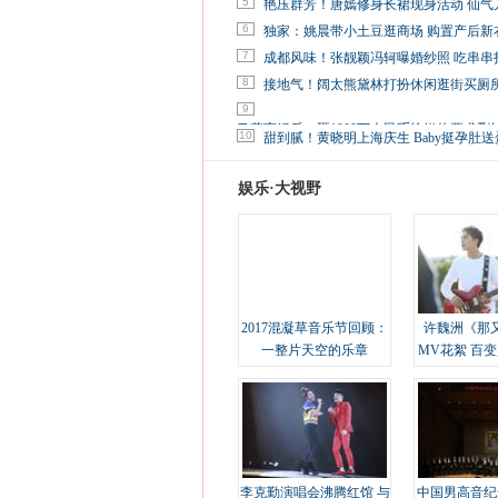
5
艳压群芳！唐嫣修身长裙现身活动 仙气
6
独家：姚晨带小土豆逛商场 购置产后新
7
成都风味！张靓颖冯轲曝婚纱照 吃串串
8
接地气！阔太熊黛林打扮休闲逛街买厕
9
马蓉离婚后，砸1000万人民币给媒体要求删
10
甜到腻！黄晓明上海庆生 Baby挺孕肚送
娱乐·大视野
2017混凝草音乐节回顾：
许魏洲《那
一整片天空的乐章
MV花絮 百
溢
李克勤演唱会沸腾红馆 与
中国男高音纪