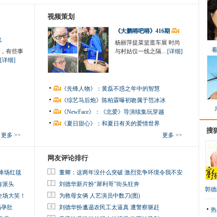
视频策划
《大鹏嘚吧嘚》416期
生
杨丽萍提菜篮逛车展 时尚
，有些事
与村姑仅一线之隔…
[详细]
[详细]
《先锋人物》：黄磊不惑之年中的智慧
《综艺马后炮》陈柏霖曝初吻属于范冰冰
《NewFace》：《北爱》导演续集玩穿越
《夏日甜心》：和夏日有关的爱情世界
搜
更多 >>
更多 >>
网友评论排行
1
捧场红毯
董卿：这两年没什么突破 激烈竞争环境令我不安
2
有派头
刘德华新片扮“犀利哥”街头狂奔
郭德
3
全场大笑！
为救母女俩 人艺演员中数刀(图)
4
妈孕肚
刘德华扮邋遢农民工太逼真 遭警察驱赶
热