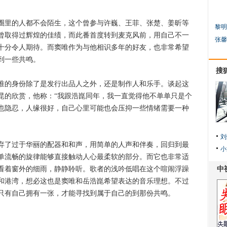
里的人都不会陌生，这个曾参与许巍、王菲、张楚、姜昕等
黎明
曾取得过辉煌的佳绩，而此番首度转到麦克风前，用自己不一
张馨
十分令人期待。而窦唯作为与他相识多年的好友，也非常希望
到一些共鸣。
搜
的身份除了是发行出品人之外，还是制作人和乐手。谈起这
昆的欣赏，他称：“我跟浩崑同年，我一直觉得他不单单只是个
也隐忍，人缘很好，自己心里可能也会压抑一些情绪需要一种
刘
了过于华丽的配器和和声，用简单的人声和伴奏，回归到最
小
单流畅的旋律能够直接触动人心最柔软的部分。而它也非常适
看着窗外的细雨，静静聆听。歌者的浅吟低唱在这个喧闹浮躁
和港湾，想必这也是窦唯和岳浩崑希望表达的音乐理想。不过
只有自己拥有一张，才能寻找到属于自己的到那份共鸣。