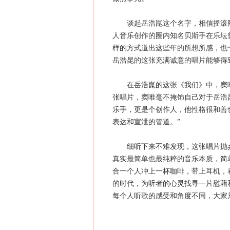
谈起岳浩崑这个名字，相信摇滚圈
人音乐创作的圈内知名贝斯手在乐坛
样的方式道出这些年的所想所感，也
岳浩昆的这张充满诚意的唱片能够得
在岳浩崑的这张《我们》中，窦唯
张唱片，窦唯毫不掩饰自己对于岳浩
乐手，更是个创作人，他性格很和善
表达和宣泄的管道。”
细听下来不难发现，这张唱片抛弃
真实最简单也最纯粹的音乐本质，简
合一个人冲上一杯咖啡，带上耳机，
的时代，为听者的心灵找寻一片慰藉
每个人听歌的感受和角度不同，大家