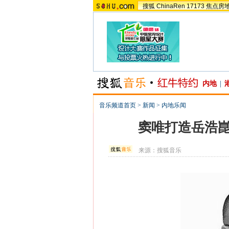
搜狐
ChinaRen
17173
焦点房
内地
|
音乐频道首页
>
新闻
>
内地乐闻
窦唯打造岳浩崑
来源：
搜狐音乐