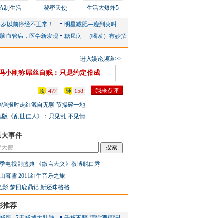
AA制生活
秘密天使
生活大爆炸5
进入娱论频道>>
冯小刚称屌丝自贱：只是约定俗成
顶
477
砸
158
铛铛报时走红源自无聊 节操碎一地
地版《乱世佳人》：只见乱 不见情
乐大事件
季电视剧盛典
《微言大义》微博脱口秀
山暮雪
2011红牛音乐之旅
电影
梦回鹿鼎记
新还珠格格
彩推荐