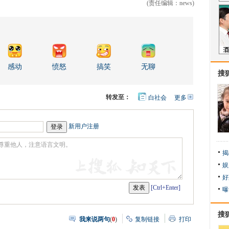
(责任编辑：news)
感动
愤怒
搞笑
无聊
搜
转发至：
白社会
更多
开
心
人
网
人
豆
网
瓣
爱
新用户注册
分
享
揭
娱
好
[Ctrl+Enter]
曝
搜
我来说两句
(
0
)
复制链接
打印