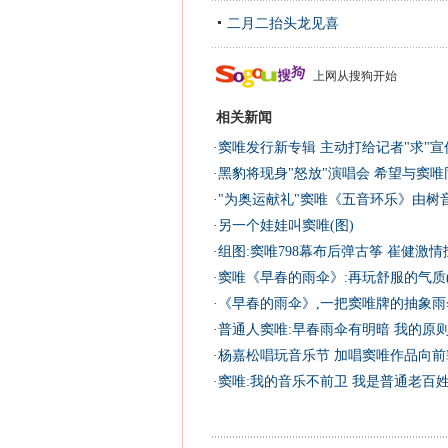
二月二抬头龙见喜
上网从搜狗开始
相关新闻
·
窦唯发行新专辑 主动打给记者"求"宣传
·
黑豹将现身"怒放"演唱会 希望与窦唯
·
"为奥运献礼"窦唯《五音环乐》由树
·
另一个娃娃叫窦唯(图)
·
组图:窦唯798幕布后弹古筝 崔健激情
·
窦唯《早春的雨伞》:再玩舒服的气质(
·
《早春的雨伞》,一把窦唯牌的抽象雨伞
·
普通人窦唯:早春雨伞有明暗 我的原
·
杨嘉松唱玩音乐节 加唱窦唯作品向前辈
·
窦唯:我的音乐不前卫 我是普通老百姓