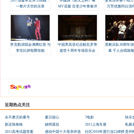
2017混凝草音乐节回顾：
许魏洲《那又怎样》曝
姜育恒长春个唱万
一整片天空的乐章
MV花絮 百变少年青春洋
万芳优雅同台演
溢
李克勤演唱会沸腾红馆 与
中国男高音纪念帕瓦罗蒂
黑豹乐队30周年
李玟比拼电臀技能
逝世十周年专场音乐会
幕 千人合唱致
近期热点关注
永不磨灭的番号
夏日甜心
7电影
快乐
新还珠格格
姚明退役
2011上海车展
私募
2011高考试题答案
感动中国十大母亲评选
社区2010年度行业口碑榜
贵州