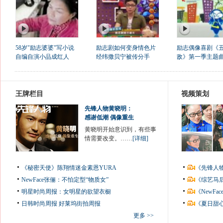
58岁"励志婆婆"写小说
励志剧如何变身情色片
励志偶像喜剧《
自编自演小品成红人
经纬撒贝宁被传分手
敌》第一季主题
王牌栏目
视频策划
先锋人物黄晓明：
感谢低潮 偶像重生
黄晓明开始意识到，有些事
情需要改变。……
[详细]
《秘密天使》陈翔情迷金素恩YURA
《先锋人
NewFace张俪：不怕定型“物质女”
《综艺马
明星时尚周报：女明星的欲望衣橱
《NewF
日韩时尚周报
好莱坞街拍周报
《夏日甜
更多 >>