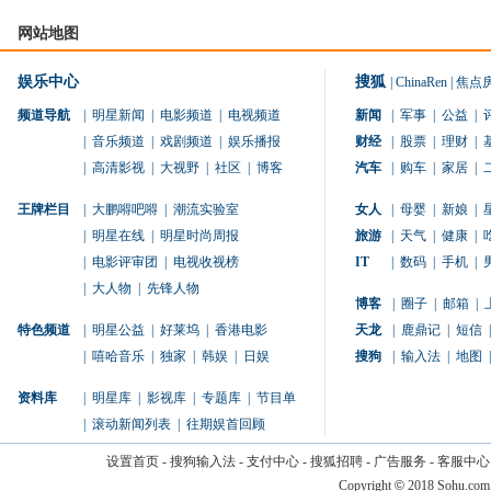
网站地图
娱乐中心
搜狐
|
ChinaRen
|
焦点
频道导航
|
明星新闻
|
电影频道
|
电视频道
新闻
|
军事
|
公益
|
|
音乐频道
|
戏剧频道
|
娱乐播报
财经
|
股票
|
理财
|
|
高清影视
|
大视野
|
社区
|
博客
汽车
|
购车
|
家居
|
王牌栏目
|
大鹏嘚吧嘚
|
潮流实验室
女人
|
母婴
|
新娘
|
|
明星在线
|
明星时尚周报
旅游
|
天气
|
健康
|
|
电影评审团
|
电视收视榜
IT
|
数码
|
手机
|
|
大人物
|
先锋人物
博客
|
圈子
|
邮箱
|
特色频道
|
明星公益
|
好莱坞
|
香港电影
天龙
|
鹿鼎记
|
短信
|
|
嘻哈音乐
|
独家
|
韩娱
|
日娱
搜狗
|
输入法
|
地图
|
资料库
|
明星库
|
影视库
|
专题库
|
节目单
|
滚动新闻列表
|
往期娱首回顾
设置首页
-
搜狗输入法
-
支付中心
-
搜狐招聘
-
广告服务
-
客服中心
Copyright
©
2018 Sohu.com