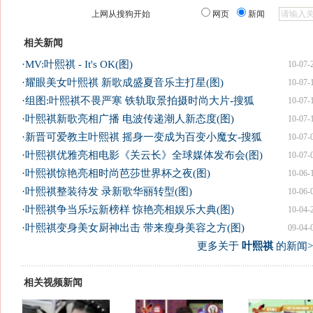
上网从搜狗开始
网页
新闻
相关新闻
·
MV:叶熙祺 - It's OK(图)
10-07-
·
耀眼美女叶熙祺 新歌成盛夏音乐主打星(图)
10-07-
·
组图:叶熙祺不畏严寒 铁轨取景拍摄时尚大片-搜狐
10-07-
·
叶熙祺新歌亮相广播 电波传递潮人新态度(图)
10-07-
·
新晋可爱教主叶熙祺 摇身一变成为百变小魔女-搜狐
10-07-
·
叶熙祺优雅亮相电影《关云长》全球媒体发布会(图)
10-07-
·
叶熙祺惊艳亮相时尚芭莎世界杯之夜(图)
10-06-
·
叶熙祺整装待发 录新歌华丽转型(图)
10-06-
·
叶熙祺争当乐坛新榜样 惊艳亮相娱乐大典(图)
10-04-
·
叶熙祺变身美女厨神出击 带来瘦身美容之方(图)
09-04-
更多关于
叶熙祺
的新闻>
相关视频新闻