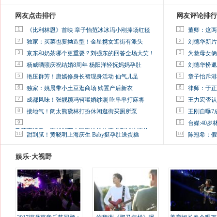
网友点击排行
网友评论排行
1
1
《比利林恩》首映 章子怡范冰冰冯小刚捧场红毯
董卿：这两
2
2
独家：买菜也要拗造型！金星携女逛街有派头
刘德华新片
3
3
京东和奶茶哪个更重要？刘强东的回答全场大笑！
为救母女俩
4
4
杨威晒照庆祝结婚8周年 杨阳洋轻抚妈妈孕肚
刘德华扮邋
5
5
艳压群芳！唐嫣修身长裙现身活动 仙气儿足
章子怡斥港
6
6
独家：姚晨带小土豆逛商场 购置产后新衣
律师：于正
7
7
成都风味！张靓颖冯轲曝婚纱照 吃串串打麻将
王力宏否认
8
8
接地气！阔太熊黛林打扮休闲逛街买厕所泵
王刚自曝7
9
9
台媒:40
马蓉离婚后，砸1000万人民币给媒体要求删掉这照片
10
10
甜到腻！黄晓明上海庆生 Baby挺孕肚送蛋糕
陈冠希：假
娱乐·大视野