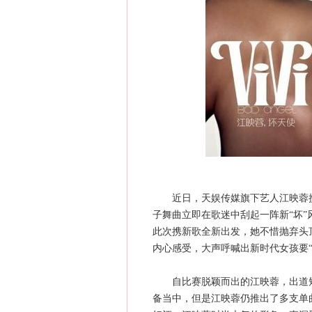
近日，天娱传媒旗下艺人江映蓉携2
子舞曲立即在歌迷中刮起一阵新“坏
此次携新歌全新出发，她不惜抛弃头
内心感受，大声呼喊出新时代女孩
自比赛脱颖而出的江映蓉，出道短短
备当中，但是江映蓉仍推出了多支单