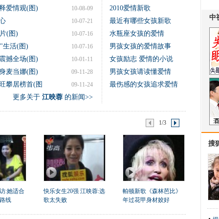
释爱情观(图)
2010爱情新歌
10-08-09
心
最近有哪些女孩新歌
10-07-21
片(图)
水瓶座女孩的爱情
10-07-16
生活(图)
男孩女孩的爱情故事
10-07-16
震撼全场(图)
女孩励志 爱情的小说
10-01-11
身麦当娜(图)
男孩女孩请读懂爱情
09-11-28
旺攀居榜首(图
最伤感的女孩追求爱情
09-11-24
更多关于
江映蓉
的新闻>>
1/3
搜
访:她适合
快乐女生20强 江映蓉:选
帕顿新歌《森林芭比》
路线
歌太失败
年过花甲身材姣好