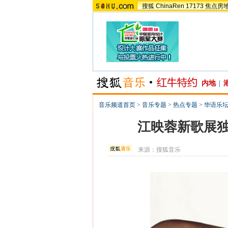
搜狐
ChinaRen
17173
焦点房
内地
|
音乐频道首页
>
音乐专题
>
热点专题
>
华语乐坛
江映蓉新歌展独
来源：
搜狐音乐