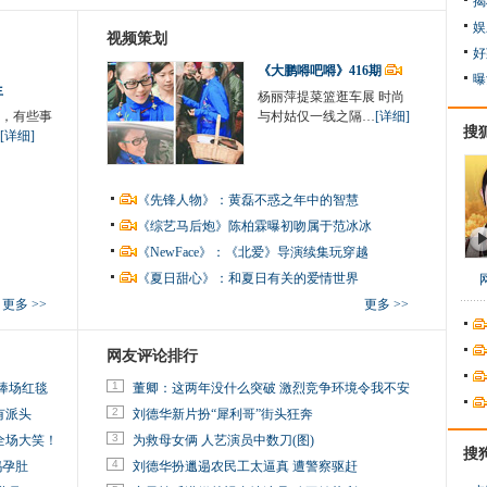
揭
娱
视频策划
好
《大鹏嘚吧嘚》416期
曝
生
杨丽萍提菜篮逛车展 时尚
，有些事
与村姑仅一线之隔…
[详细]
搜
[详细]
《先锋人物》：黄磊不惑之年中的智慧
《综艺马后炮》陈柏霖曝初吻属于范冰冰
《NewFace》：《北爱》导演续集玩穿越
《夏日甜心》：和夏日有关的爱情世界
更多 >>
更多 >>
网友评论排行
1
捧场红毯
董卿：这两年没什么突破 激烈竞争环境令我不安
2
有派头
刘德华新片扮“犀利哥”街头狂奔
3
全场大笑！
为救母女俩 人艺演员中数刀(图)
搜
4
妈孕肚
刘德华扮邋遢农民工太逼真 遭警察驱赶