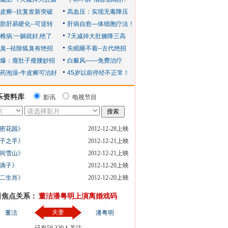
乐资料库
影讯
电视节目
密花园》
2012-12-28上映
子之手》
2012-12-21上映
间雪山》
2012-12-21上映
滴子》
2012-12-20上映
二生肖》
2012-12-20上映
日焦点关系：
董洁潘粤明上演离婚戏码
夫妻
董洁
潘粤明