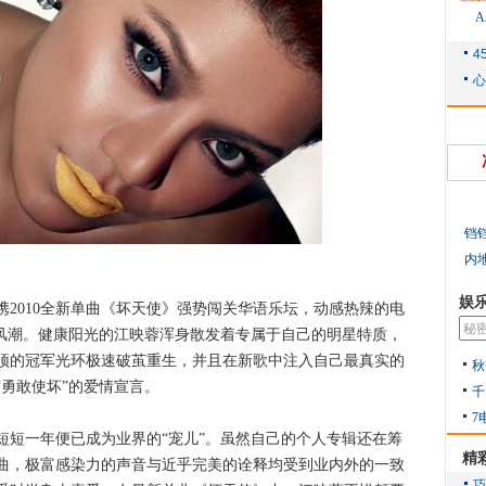
铛
内
娱
010全新单曲《坏天使》强势闯关华语乐坛，动感热辣的电
”风潮。健康阳光的江映蓉浑身散发着专属于自己的明星特质，
顶的冠军光环极速破茧重生，并且在新歌中注入自己最真实的
秋
要“勇敢使坏”的爱情宣言。
千
7
一年便已成为业界的“宠儿”。虽然自己的个人专辑还在筹
精
曲，极富感染力的声音与近乎完美的诠释均受到业内外的一致