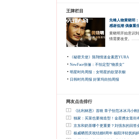
王牌栏目
先锋人物黄晓明：
感谢低潮 偶像重
黄晓明开始意识到
情需要改变。……
《秘密天使》陈翔情迷金素恩YURA
NewFace张俪：不怕定型“物质女”
明星时尚周报：女明星的欲望衣橱
日韩时尚周报
好莱坞街拍周报
网友点击排行
1
《比利林恩》首映 章子怡范冰冰冯小刚
2
独家：买菜也要拗造型！金星携女逛街
3
京东和奶茶哪个更重要？刘强东的回答
4
杨威晒照庆祝结婚8周年 杨阳洋轻抚妈