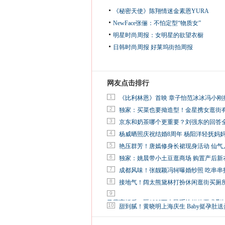
《秘密天使》陈翔情迷金素恩YURA
NewFace张俪：不怕定型“物质女”
明星时尚周报：女明星的欲望衣橱
日韩时尚周报
好莱坞街拍周报
网友点击排行
1
《比利林恩》首映 章子怡范冰冰冯小刚
2
独家：买菜也要拗造型！金星携女逛街
3
京东和奶茶哪个更重要？刘强东的回答
4
杨威晒照庆祝结婚8周年 杨阳洋轻抚妈
5
艳压群芳！唐嫣修身长裙现身活动 仙气
6
独家：姚晨带小土豆逛商场 购置产后新
7
成都风味！张靓颖冯轲曝婚纱照 吃串串
8
接地气！阔太熊黛林打扮休闲逛街买厕
9
马蓉离婚后，砸1000万人民币给媒体要求删
10
甜到腻！黄晓明上海庆生 Baby挺孕肚送