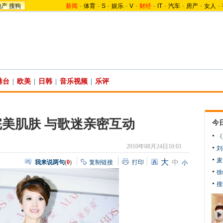
地产
搜狗
新闻
-
体育
-
S
-
娱乐
-
V
-
财经
-
IT
-
汽车
-
房产
-
女人
-
港台
|
欧美
|
日韩
|
音乐视频
|
乐评
美肌肤 与歌迷亲密互动
今
《
2010年08月24日10:01
刘
麦
大
我来说两句
(
0
)
复制链接
打印
中
小
徐
搜