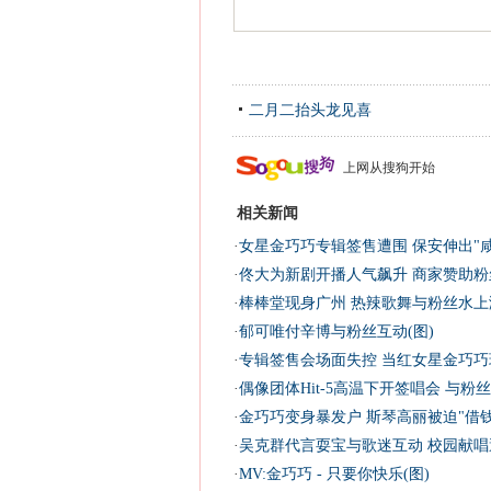
二月二抬头龙见喜
上网从搜狗开始
相关新闻
·
女星金巧巧专辑签售遭围 保安伸出"咸
·
佟大为新剧开播人气飙升 商家赞助粉丝
·
棒棒堂现身广州 热辣歌舞与粉丝水上
·
郁可唯付辛博与粉丝互动(图)
·
专辑签售会场面失控 当红女星金巧巧
·
偶像团体Hit-5高温下开签唱会 与粉丝
·
金巧巧变身暴发户 斯琴高丽被迫"借钱
·
吴克群代言耍宝与歌迷互动 校园献唱
·
MV:金巧巧 - 只要你快乐(图)