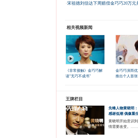
·
宋祖德刘信达下周赔偿金巧巧20万元并
相关视频新闻
《非常接触》金巧巧解
金巧巧演而优
读"无巧不成书"
推出个人首张
王牌栏目
先锋人物黄晓明：
感谢低潮 偶像重
黄晓明开始意识到
情需要改变。……