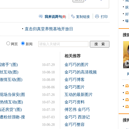
揭
娱
好
我来说两句
(
0
)
复制链接
打印
曝
直击归真堂养熊基地开放日
搜
网页
新闻
相关推荐
猪手"(图)
金巧巧的图片
10-07-29
互动(图)
金巧巧的高清视频
10-08-18
激情互动(图)
金巧巧博客
10-08-09
金巧巧图片
10-08-06
现场当保安(图
互动的最新图片
10-07-26
热情互动(图)
金巧巧资料
10-07-20
还房贷"(图)
傅艺伟 金巧巧
10-07-19
遭粉丝强吻-搜
金巧巧 西游记
10-07-03
搜
金巧巧整容
10-06-28