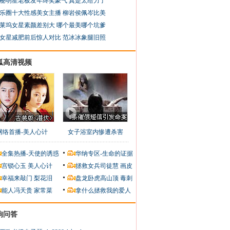
秘明星老板发年终奖豪气 真是太给力了
乐圈十大性感美女主播 柳岩侯佩岑比美
莱坞女星素颜差别大 哪个最美哪个坑爹
女星减肥前后惊人对比 范冰冰象腿旧照
狐高清视频
网络首播-美人心计
女子浴室内惨遭杀害
全集热播-天使的诱惑
华纳专区-生命的证据
宫锁心玉
美人心计
拯救女兵司徒慧
画皮
幸福来敲门
梨花泪
盘龙卧虎高山顶
毒刺
能人冯天贵
家常菜
拿什么拯救我的爱人
狗问答