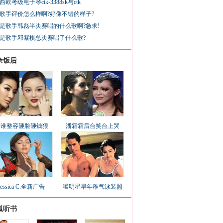
西欧考级电子琴ctk-3388sk与ctk
歌手评价怎么样啊?好像不错的样子?
是歌手韩磊半决赛唱的什么歌啊?急求!
是歌手邓紫棋总决赛唱了什么歌?
余饭后
看谁整容砸脸砸钱狠
潘霜霜后台笑台上哭
Jessica C.全新广告
曝明星早年稚气泳装照
狐听书