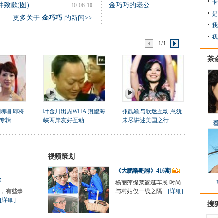
卡
致歉(图)
金巧巧的老公
10-06-10
是
更多关于
金巧巧
的新闻>>
我
我
1/3
茶
则唱 即将
叶金川出席WHA 期望海
张靓颖与歌迷互动 意犹
专辑
峡两岸友好互动
未尽讲述美国之行
视频策划
《大鹏嘚吧嘚》416期
生
杨丽萍提菜篮逛车展 时尚
，有些事
与村姑仅一线之隔…
[详细]
[详细]
搜