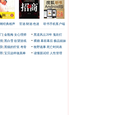
纲经典相声
官迷/财迷/色迷
听书手机客户端
门
|
金瓶梅
女心理师
黑道风云20年
鬼吹灯
情
|
黑白雪
欲望游戏
裸婚
幕前幕后
极品姐妹
异
|
黑猫的狞笑
考骨
牧野诡事
死亡时间表
荐
|
宝贝这样做真棒
读懂面试经
人性管理