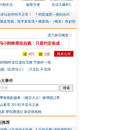
AA制生活
秘密天使
生活大爆炸5
进入娱论频道>>
冯小刚称屌丝自贱：只是约定俗成
顶
477
砸
158
铛铛报时走红源自无聊 节操碎一地
地版《乱世佳人》：只见乱 不见情
乐大事件
季电视剧盛典
《微言大义》微博脱口秀
山暮雪
2011红牛音乐之旅
电影
梦回鹿鼎记
新还珠格格
彩推荐