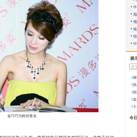
娱
《秘
《执
《凶
《血
《十
金巧巧为粉丝签名
今