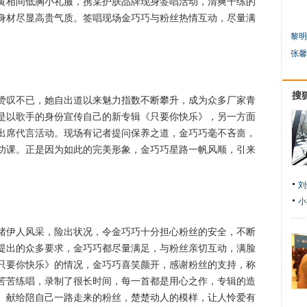
相间低胸小礼服，携某护肤品牌现身签唱活动，清爽干练的
身材尽显高贵气质。签唱现场金巧巧与粉丝热情互动，尽量满
黎明
张馨
搜
叹不已，她自出道以来魅力指数不断攀升，成为众多厂家青
是以歌手的身份宣传自己的新专辑《只要你快乐》，另一方面
出席代言活动。现场有记者提问保养之道，金巧巧毫不吝啬，
功课。正是因为如此的完美形象，金巧巧星路一帆风顺，引来
刘
小
伊人风采，险出状况，令金巧巧十分担心粉丝的安全，不断
提出的众多要求，金巧巧都尽量满足，与粉丝亲切互动，满脸
只要你快乐》的情况，金巧巧喜笑颜开，感谢粉丝的支持，称
苦苦练唱，录制了很长时间，每一首都是用心之作，专辑的造
。献给陪自己一路走来的粉丝，楚楚动人的模样，让人怜爱有