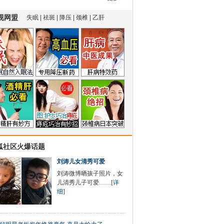
狐社区火爆话题
刘涛儿女清秀可爱
刘涛微博晒孩子照片，女
儿清秀儿子可爱……
[详
细]