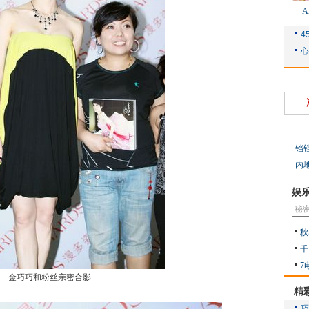
铛
内
娱
秋
千
7
金巧巧和粉丝亲密合影
精