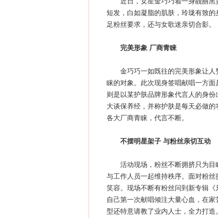
近日，女星金巧巧着一身靓丽黑黄
短发，白如凝脂的肌肤，玲珑有致的
足粉丝要求，还与女歌迷亲切合影。
完美形象 厂商青睐
金巧巧一如既往的完美形象让人赞
睐的对象。此次现身签唱献唱一方面
则是以某护肤品牌形象代言人的身份
大谈保养经，并称护肤是每天必做的
各大厂商青睐，代言不断。
不摆明星架子 与粉丝亲切互动
活动现场，粉丝不断拥挤只为目睹
与工作人员一起维持秩序。面对粉丝
笑容。现场不断有粉丝问到新专辑《
自己第一次献唱倾注大量心血，在家
型还特意请教了业内人士，全力打造