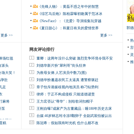
《先锋人物》：黄磊不惑之年中的智慧
《综艺马后炮》陈柏霖曝初吻属于范冰冰
《NewFace》：《北爱》导演续集玩穿越
郭德
《夏日甜心》：和夏日有关的爱情世界
更多 >>
更多 >>
热
言
网友评论排行
灵
1
捧场红毯
董卿：这两年没什么突破 激烈竞争环境令我不安
推
2
有派头
刘德华新片扮“犀利哥”街头狂奔
3
全场大笑！
为救母女俩 人艺演员中数刀(图)
4
妈孕肚
刘德华扮邋遢农民工太逼真 遭警察驱赶
5
儿足
章子怡斥港媒歧视内地演员 称刁钻势利
6
衣
律师：于正不构成侵权 只能道德谴责
7
打麻将
王力宏否认“辱华”：别给歌词扣帽子
8
所泵
王刚自曝7成家产为古董藏品：睡180年历史古床
9
台媒:40岁林志玲冷冻9颗卵子 全副武装怕被认出
掉这照片
10
蛋糕
陈冠希：假如我有时光机 也什么都不改