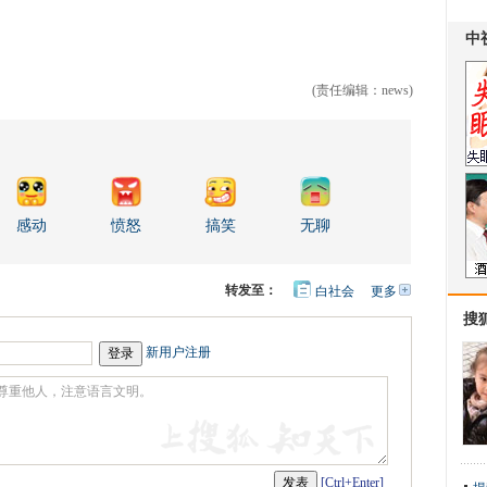
(责任编辑：news)
感动
愤怒
搞笑
无聊
转发至：
白社会
更多
开
心
人
搜
网
人
豆
网
瓣
爱
新用户注册
分
享
[Ctrl+Enter]