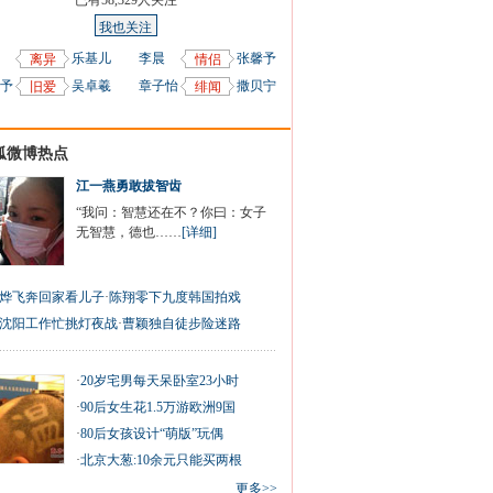
已有
58,329
人关注
我也关注
乐基儿
李晨
张馨予
离异
情侣
予
吴卓羲
章子怡
撒贝宁
旧爱
绯闻
狐微博热点
江一燕勇敢拔智齿
“我问：智慧还在不？你曰：女子
无智慧，德也……
[详细]
烨飞奔回家看儿子
·
陈翔零下九度韩国拍戏
沈阳工作忙挑灯夜战
·
曹颖独自徒步险迷路
·
20岁宅男每天呆卧室23小时
·
90后女生花1.5万游欧洲9国
·
80后女孩设计“萌版”玩偶
·
北京大葱:10余元只能买两根
更多>>