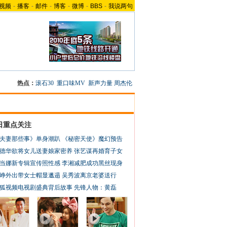
视频
-
播客
-
邮件
-
博客
-
微博
-
BBS
-
我说两句
热点：
滚石30
重口味MV
新声力量
周杰伦
日重点关注
夫妻那些事》单身潮趴
《秘密天使》魔幻预告
德华欲将女儿送妻娘家密养
张艺谋再婚育子女
当娜新专辑宣传照性感
李湘减肥成功黑丝现身
峥外出带女士帽显邋遢
吴秀波离京老婆送行
狐视频电视剧盛典背后故事
先锋人物：黄磊