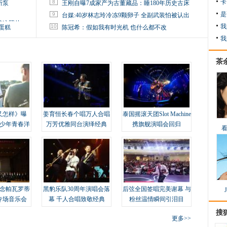
卡
8
所泵
王刚自曝7成家产为古董藏品：睡180年历史古床
是
9
台媒:40岁林志玲冷冻9颗卵子 全副武装怕被认出
掉这照片
我
10
蛋糕
陈冠希：假如我有时光机 也什么都不改
我
茶
又怎样》曝
姜育恒长春个唱万人合唱
泰国摇滚天团Slot Machine
变少年青春洋
万芳优雅同台演绎经典
携旗舰演唱会回归
念帕瓦罗蒂
黑豹乐队30周年演唱会落
后弦全国签唱完美谢幕 与
专场音乐会
幕 千人合唱致敬经典
粉丝温情瞬间引泪目
搜
更多>>