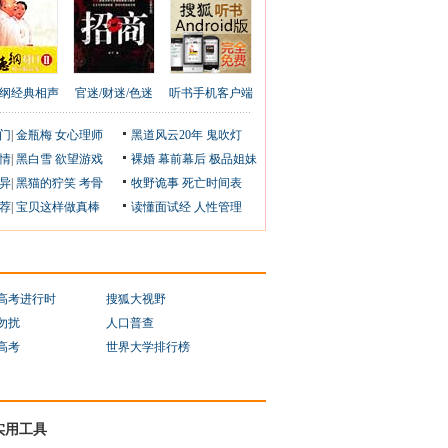
纲经典相声
官迷/财迷/色迷
听书手机客户端
门
|
金瓶梅
女心理师
黑道风云20年
鬼吹灯
情
|
黑白雪
欲望游戏
裸婚
幕前幕后
极品姐妹
异
|
黑猫的狞笑
考骨
牧野诡事
死亡时间表
荐
|
宝贝这样做真棒
读懂面试经
人性管理
1高考进行时
搜狐大视野
勿扰
人口普查
1高考
世界大学排行榜
实用工具