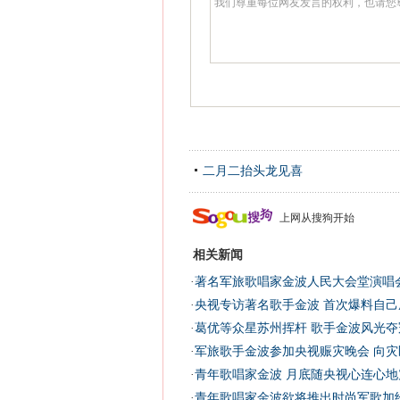
二月二抬头龙见喜
上网从搜狗开始
相关新闻
·
著名军旅歌唱家金波人民大会堂演唱会
·
央视专访著名歌手金波 首次爆料自己
·
葛优等众星苏州挥杆 歌手金波风光夺
·
军旅歌手金波参加央视赈灾晚会 向灾
·
青年歌唱家金波 月底随央视心连心地
·
青年歌唱家金波欲将推出时尚军歌加经