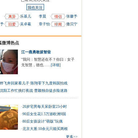
已有
58,329
人关注
我也关注
乐基儿
李晨
张馨予
离异
情侣
予
吴卓羲
章子怡
撒贝宁
旧爱
绯闻
狐微博热点
江一燕勇敢拔智齿
“我问：智慧还在不？你曰：女子
无智慧，德也……
[详细]
烨飞奔回家看儿子
·
陈翔零下九度韩国拍戏
沈阳工作忙挑灯夜战
·
曹颖独自徒步险迷路
·
20岁宅男每天呆卧室23小时
·
90后女生花1.5万游欧洲9国
·
80后女孩设计“萌版”玩偶
·
北京大葱:10余元只能买两根
更多>>