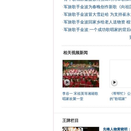
·
军旅歌手金波为春晚创作新歌《向祖国
·
军旅歌手金波冒大雪赴哈 为支持崔永
·
军旅歌手金波回家乡给老人送物资 植常
·
军旅歌手金波:一个成功歌唱家的背后(
相关视频新闻
李谷一 宋祖英等湘籍歌
《帮帮忙》公
唱家欢聚一堂
的"歌唱家"
王牌栏目
先锋人物黄晓明：