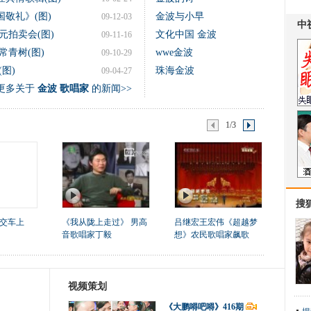
敬礼》(图)
金波与小早
09-12-03
元拍卖会(图)
文化中国 金波
09-11-16
青树(图)
wwe金波
09-10-29
图)
珠海金波
09-04-27
更多关于
金波 歌唱家
的新闻>>
1/3
搜
交车上
《我从陇上走过》 男高
吕继宏王宏伟《超越梦
音歌唱家丁毅
想》农民歌唱家飙歌
视频策划
《大鹏嘚吧嘚》416期