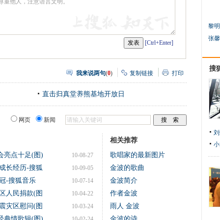
黎明
张馨
[Ctrl+Enter]
搜
我来说两句
(
0
)
复制链接
打印
直击归真堂养熊基地开放日
网页
新闻
刘
相关推荐
小
亮点十足(图)
歌唱家的最新图片
10-08-27
成长经历-搜狐
金波的歌曲
10-09-05
冠-搜狐音乐
金波简介
10-07-14
区人民捐款(图
作者金波
10-04-22
震灾区慰问(图
雨人 金波
10-03-24
典情歌辑(图)
金波的诗
10-02-24