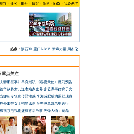
视频
-
播客
-
邮件
-
博客
-
微博
-
BBS
-
我说两句
热点：
滚石30
重口味MV
新声力量
周杰伦
日重点关注
夫妻那些事》单身潮趴
《秘密天使》魔幻预告
德华欲将女儿送妻娘家密养
张艺谋再婚育子女
当娜新专辑宣传照性感
李湘减肥成功黑丝现身
峥外出带女士帽显邋遢
吴秀波离京老婆送行
狐视频电视剧盛典背后故事
先锋人物：黄磊