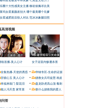
秘明星老板发年终奖豪气 真是太给力了
乐圈十大性感美女主播 柳岩侯佩岑比美
莱坞女星素颜差别大 哪个最美哪个坑爹
女星减肥前后惊人对比 范冰冰象腿旧照
狐高清视频
网络首播-美人心计
女子浴室内惨遭杀害
全集热播-天使的诱惑
华纳专区-生命的证据
宫锁心玉
美人心计
拯救女兵司徒慧
画皮
幸福来敲门
梨花泪
盘龙卧虎高山顶
毒刺
能人冯天贵
家常菜
拿什么拯救我的爱人
狗问答