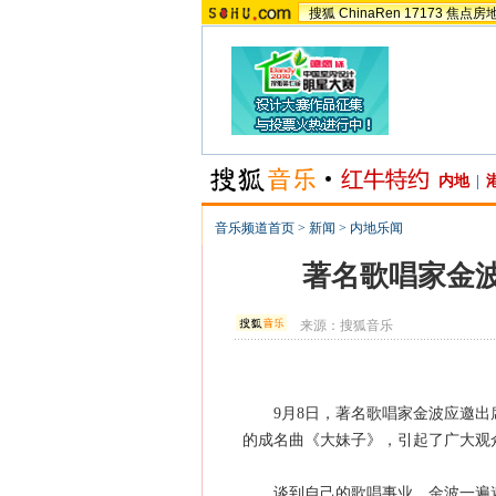
搜狐
ChinaRen
17173
焦点房
内地
|
音乐频道首页
>
新闻
>
内地乐闻
著名歌唱家金
来源：
搜狐音乐
9月8日，著名歌唱家金波应邀出席
的成名曲《大妹子》，引起了广大观
谈到自己的歌唱事业，金波一遍遍