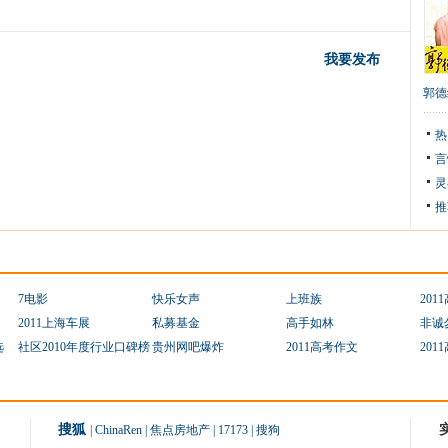
我要发布
郭德
热
言
灵
推
7电影
快乐女声
上班族
201
2011上海车展
私募基金
高手如林
非诚
选
社区2010年度行业口碑榜
贵州网吧爆炸
2011高考作文
201
搜狐
|
ChinaRen
|
焦点房地产
|
17173
|
搜狗