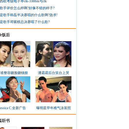
西欧考级电子琴ctk-3388sk与ctk
歌手评价怎么样啊?好像不错的样子?
是歌手韩磊半决赛唱的什么歌啊?急求!
是歌手邓紫棋总决赛唱了什么歌?
余饭后
看谁整容砸脸砸钱狠
潘霜霜后台笑台上哭
Jessica C.全新广告
曝明星早年稚气泳装照
狐听书