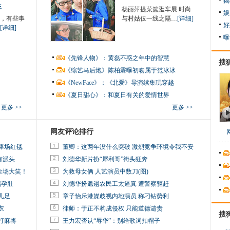
揭
生
杨丽萍提菜篮逛车展 时尚
娱
，有些事
与村姑仅一线之隔…
[详细]
好
[详细]
曝
《先锋人物》：黄磊不惑之年中的智慧
搜
《综艺马后炮》陈柏霖曝初吻属于范冰冰
《NewFace》：《北爱》导演续集玩穿越
《夏日甜心》：和夏日有关的爱情世界
更多 >>
更多 >>
网友评论排行
1
捧场红毯
董卿：这两年没什么突破 激烈竞争环境令我不安
2
有派头
刘德华新片扮“犀利哥”街头狂奔
3
全场大笑！
为救母女俩 人艺演员中数刀(图)
4
妈孕肚
刘德华扮邋遢农民工太逼真 遭警察驱赶
5
儿足
章子怡斥港媒歧视内地演员 称刁钻势利
6
衣
律师：于正不构成侵权 只能道德谴责
搜
7
打麻将
王力宏否认“辱华”：别给歌词扣帽子