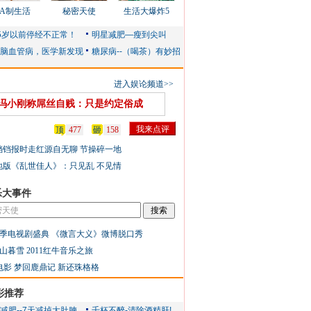
AA制生活
秘密天使
生活大爆炸5
进入娱论频道>>
冯小刚称屌丝自贱：只是约定俗成
顶
477
砸
158
铛铛报时走红源自无聊 节操碎一地
地版《乱世佳人》：只见乱 不见情
乐大事件
季电视剧盛典
《微言大义》微博脱口秀
山暮雪
2011红牛音乐之旅
电影
梦回鹿鼎记
新还珠格格
彩推荐