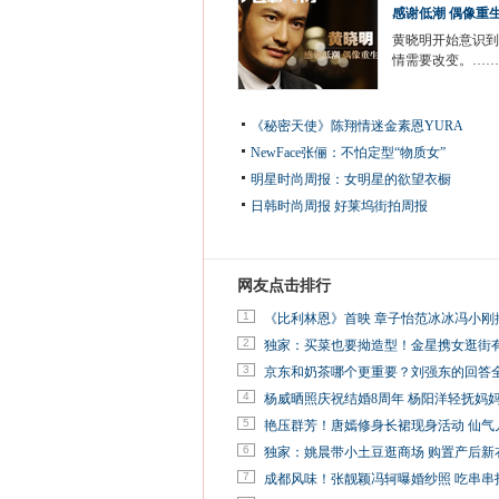
感谢低潮 偶像重
黄晓明开始意识到
情需要改变。……
《秘密天使》陈翔情迷金素恩YURA
NewFace张俪：不怕定型“物质女”
明星时尚周报：女明星的欲望衣橱
日韩时尚周报
好莱坞街拍周报
网友点击排行
1
《比利林恩》首映 章子怡范冰冰冯小刚
2
独家：买菜也要拗造型！金星携女逛街
3
京东和奶茶哪个更重要？刘强东的回答
4
杨威晒照庆祝结婚8周年 杨阳洋轻抚妈
5
艳压群芳！唐嫣修身长裙现身活动 仙气
6
独家：姚晨带小土豆逛商场 购置产后新
7
成都风味！张靓颖冯轲曝婚纱照 吃串串