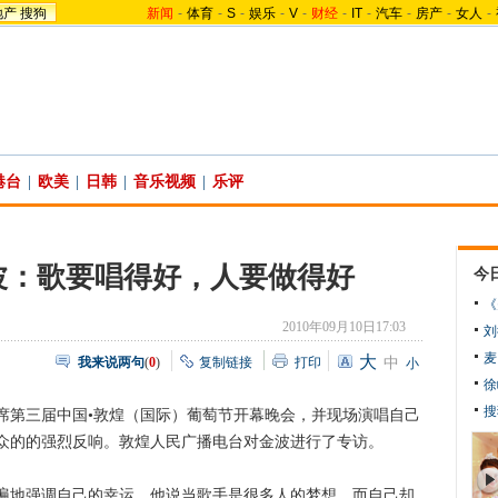
地产
搜狗
新闻
-
体育
-
S
-
娱乐
-
V
-
财经
-
IT
-
汽车
-
房产
-
女人
-
港台
|
欧美
|
日韩
|
音乐视频
|
乐评
波：歌要唱得好，人要做得好
今
《
2010年09月10日17:03
刘
麦
大
我来说两句
(
0
)
复制链接
打印
中
小
徐
搜
第三届中国•敦煌（国际）葡萄节开幕晚会，并现场演唱自己
众的的强烈反响。敦煌人民广播电台对金波进行了专访。
地强调自己的幸运。他说当歌手是很多人的梦想，而自己却