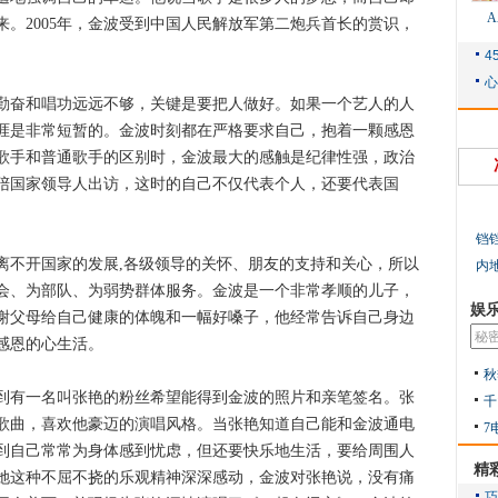
。2005年，金波受到中国人民解放军第二炮兵首长的赏识，
奋和唱功远远不够，关键是要把人做好。如果一个艺人的人
涯是非常短暂的。金波时刻都在严格要求自己，抱着一颗感恩
歌手和普通歌手的区别时，金波最大的感触是纪律性强，政治
陪国家领导人出访，这时的自己不仅代表个人，还要代表国
铛
不开国家的发展,各级领导的关怀、朋友的支持和关心，所以
内
会、为部队、为弱势群体服务。金波是一个非常孝顺的儿子，
娱
谢父母给自己健康的体魄和一幅好嗓子，他经常告诉自己身边
感恩的心生活。
秋
有一名叫张艳的粉丝希望能得到金波的照片和亲笔签名。张
千
歌曲，喜欢他豪迈的演唱风格。当张艳知道自己能和金波通电
7
到自己常常为身体感到忧虑，但还要快乐地生活，要给周围人
精
她这种不屈不挠的乐观精神深深感动，金波对张艳说，没有痛