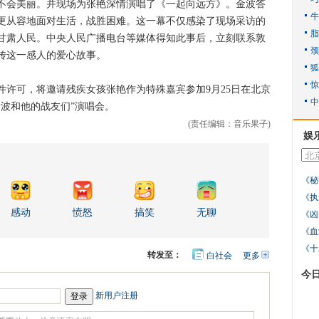
不会美丽。并现场为张艳深情演唱了《一起向远方》。金波答
更从容地面对生活，战胜困难。这一幕不仅感染了现场采访的
甘肃人民。中央人民广播电台等媒体得知此事后，立刻联系敦
传这一感人的爱心故事。
可，将邀请残疾女孩张艳作为特殊嘉宾参加9月25日在北京
—金波和他的战友们”演唱会。
(责任编辑：音乐果子)
娱
《秘
《执
感动
愤怒
搞笑
无聊
《凶
《血
《十
转发至：
白社会
更多
开
心
人
今
网
人
豆
网
瓣
爱
新用户注册
分
享