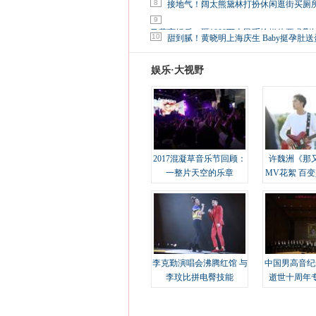
8
接地气！阔太熊黛林打扮休闲逛街买厕
9
马蓉离婚后，砸1000万人民币给媒体要求删
10
甜到腻！黄晓明上海庆生 Baby挺孕肚送
娱乐·大视野
2017混凝草音乐节回顾：
许魏洲《那
一整片天空的乐章
MV花絮 百
溢
李克勤演唱会沸腾红馆 与
中国男高音纪
李玟比拼电臀技能
逝世十周年