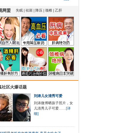
狐社区火爆话题
刘涛儿女清秀可爱
刘涛微博晒孩子照片，女
儿清秀儿子可爱……
[详
细]