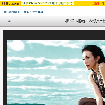
搜狐
ChinaRen
17173
焦点房地产
搜狗
新闻
-
体
音乐频道首页
>
新闻
>
港台乐闻
担任国际内衣设计
上一组