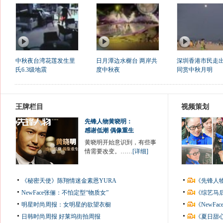
中秋夜台湾花莲发生里
日月潭边水榭台 两岸共
深圳香港市民走
氏6.3级地震
度中秋夜
同赏中秋月明
王牌栏目
视频策划
先锋人物黄晓明：
感谢低潮 偶像重生
黄晓明开始意识到，有些事
情需要改变。……
[详细]
《秘密天使》陈翔情迷金素恩YURA
《先锋人
NewFace张俪：不怕定型“物质女”
《综艺马
明星时尚周报：女明星的欲望衣橱
《NewF
日韩时尚周报
好莱坞街拍周报
《夏日甜