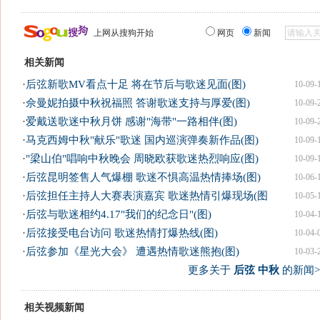
上网从搜狗开始
网页
新闻
相关新闻
·
后弦新歌MV看点十足 将在节后与歌迷见面(图)
10-09-
·
佘曼妮拍摄中秋祝福照 答谢歌迷支持与厚爱(图)
10-09-
·
爱戴送歌迷中秋月饼 感谢"海带"一路相伴(图)
10-09-
·
马克西姆中秋"献乐"歌迷 国内巡演弹奏新作品(图)
10-09-
·
"梁山伯"唱响中秋晚会 周晓欧获歌迷热烈响应(图)
10-09-
·
后弦昆明签售人气爆棚 歌迷不惧高温热情捧场(图)
10-06-
·
后弦担任主持人大赛表演嘉宾 歌迷热情引爆现场(图
10-05-
·
后弦与歌迷相约4.17"我们的纪念日"(图)
10-04-
·
后弦接受电台访问 歌迷热情打爆热线(图)
10-04-
·
后弦参加《星光大会》 遭遇热情歌迷熊抱(图)
10-03-
更多关于
后弦 中秋
的新闻>
相关视频新闻