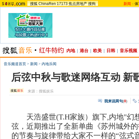
搜狐
ChinaRen
17173
焦点房地产
搜狗
新闻
-
体
内地
|
港台
|
欧美
|
日韩
|
音乐视频
音乐频道首页
>
新闻
>
内地乐闻
后弦中秋与歌迷网络互动 新
来源：
搜狐娱乐
我来说两句
(
0
)
天浩盛世(T.H家族）旗下,内地"幻
弦，近期推出了全新单曲《苏州城外的
的节奏与旋律带给大家不一样的“弦式音