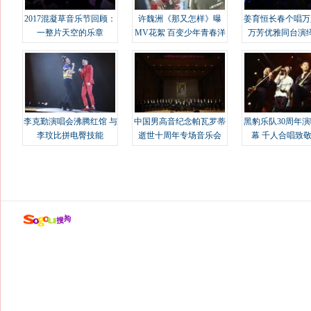
2017混凝草音乐节回顾：
许魏洲《那又怎样》曝
姜育恒长春个唱万
一整片天空的乐章
MV花絮 百变少年青春洋
万芳优雅同台演
溢
李克勤演唱会沸腾红馆 与
中国男高音纪念帕瓦罗蒂
黑豹乐队30周年
李玟比拼电臀技能
逝世十周年专场音乐会
幕 千人合唱致