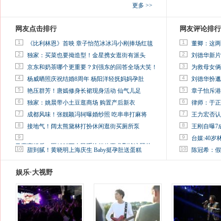
更多 >>
网友点击排行
网友评论排行
1
1
《比利林恩》首映 章子怡范冰冰冯小刚捧场红毯
董卿：这两
2
2
独家：买菜也要拗造型！金星携女逛街有派头
刘德华新片
3
3
京东和奶茶哪个更重要？刘强东的回答全场大笑！
为救母女俩
4
4
杨威晒照庆祝结婚8周年 杨阳洋轻抚妈妈孕肚
刘德华扮邋
5
5
艳压群芳！唐嫣修身长裙现身活动 仙气儿足
章子怡斥港
6
6
独家：姚晨带小土豆逛商场 购置产后新衣
律师：于正
7
7
成都风味！张靓颖冯轲曝婚纱照 吃串串打麻将
王力宏否认
8
8
接地气！阔太熊黛林打扮休闲逛街买厕所泵
王刚自曝7
9
9
台媒:40
马蓉离婚后，砸1000万人民币给媒体要求删掉这照片
10
10
甜到腻！黄晓明上海庆生 Baby挺孕肚送蛋糕
陈冠希：假
娱乐·大视野