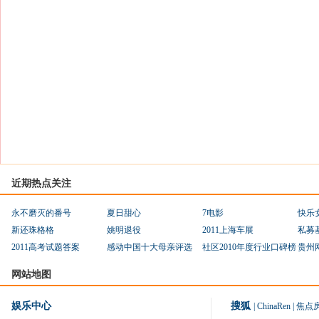
近期热点关注
永不磨灭的番号
夏日甜心
7电影
快乐
新还珠格格
姚明退役
2011上海车展
私募
2011高考试题答案
感动中国十大母亲评选
社区2010年度行业口碑榜
贵州
网站地图
娱乐中心
搜狐
|
ChinaRen
|
焦点