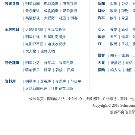
频道导航
|
明星新闻
|
电影频道
|
电视频道
新闻
|
军事
|
公益
|
|
音乐频道
|
戏剧频道
|
娱乐播报
财经
|
股票
|
理财
|
|
高清影视
|
大视野
|
社区
|
博客
汽车
|
购车
|
家居
|
王牌栏目
|
大鹏嘚吧嘚
|
潮流实验室
女人
|
母婴
|
新娘
|
|
明星在线
|
明星时尚周报
旅游
|
天气
|
健康
|
|
电影评审团
|
电视收视榜
IT
|
数码
|
手机
|
|
大人物
|
先锋人物
博客
|
圈子
|
邮箱
|
特色频道
|
明星公益
|
好莱坞
|
香港电影
天龙
|
鹿鼎记
|
短信
|
|
嘻哈音乐
|
独家
|
韩娱
|
日娱
搜狗
|
输入法
|
地图
|
资料库
|
明星库
|
影视库
|
专题库
|
节目单
|
滚动新闻列表
|
往期娱首回顾
设置首页
-
搜狗输入法
-
支付中心
-
搜狐招聘
-
广告服务
-
客服中心
Copyright
©
2018 Sohu.com
搜狐不良信息