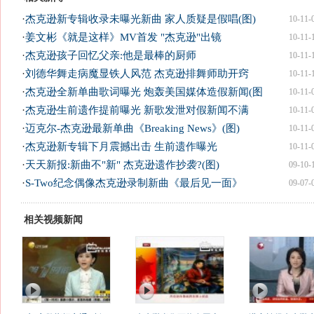
·
杰克逊新专辑收录未曝光新曲 家人质疑是假唱(图)
10-11-
·
姜文彬《就是这样》MV首发 "杰克逊"出镜
10-11-
·
杰克逊孩子回忆父亲:他是最棒的厨师
10-11-
·
刘德华舞走病魔显铁人风范 杰克逊排舞师助开窍
10-11-
·
杰克逊全新单曲歌词曝光 炮轰美国媒体造假新闻(图
10-11-
·
杰克逊生前遗作提前曝光 新歌发泄对假新闻不满
10-11-
·
迈克尔-杰克逊最新单曲《Breaking News》(图)
10-11-
·
杰克逊新专辑下月震撼出击 生前遗作曝光
10-11-
·
天天新报:新曲不"新" 杰克逊遗作抄袭?(图)
09-10-
·
S-Two纪念偶像杰克逊录制新曲《最后见一面》
09-07-
相关视频新闻