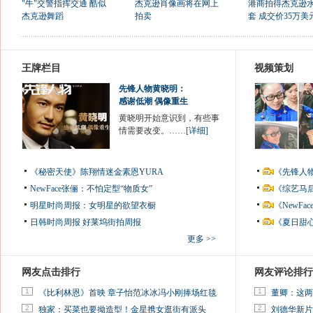
"牛"交警指挥交通 酷似
杰克逊肖像画将在网上
港商拍得杰克逊
杰克逊舞蹈
拍卖
套 成交价35万美
王牌栏目
视频策划
先锋人物黄晓明：
感谢低潮 偶像重生
黄晓明开始意识到，有些事
情需要改变。……
[详细]
《秘密天使》陈翔情迷金素恩YURA
《先锋人
NewFace张俪：不怕定型“物质女”
《综艺马
明星时尚周报：女明星的欲望衣橱
《NewF
日韩时尚周报
好莱坞街拍周报
《夏日甜
更多 >>
网友点击排行
网友评论排行
1
1
《比利林恩》首映 章子怡范冰冰冯小刚捧场红毯
董卿：这两
2
2
独家：买菜也要拗造型！金星携女逛街有派头
刘德华新片