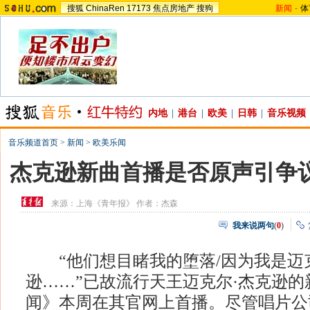
搜狐
ChinaRen
17173
焦点房地产
搜狗
新闻
-
体
内地
|
港台
|
欧美
|
日韩
|
音乐视频
音乐频道首页
>
新闻
>
欧美乐闻
杰克逊新曲首播是否原声引争议
来源：
上海《青年报》
作者：杰森
我来说两句
(
0
)
“他们想目睹我的堕落/因为我是迈克
逊……”已故流行天王迈克尔·杰克逊的
闻》本周在其官网上首播。尽管唱片公