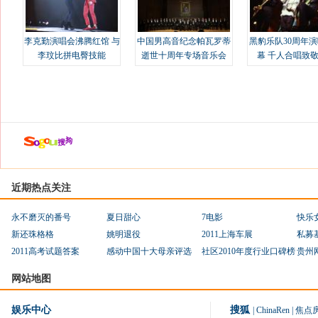
李克勤演唱会沸腾红馆 与
中国男高音纪念帕瓦罗蒂
黑豹乐队30周年
李玟比拼电臀技能
逝世十周年专场音乐会
幕 千人合唱致
近期热点关注
永不磨灭的番号
夏日甜心
7电影
快乐
新还珠格格
姚明退役
2011上海车展
私募
2011高考试题答案
感动中国十大母亲评选
社区2010年度行业口碑榜
贵州
网站地图
娱乐中心
搜狐
|
ChinaRen
|
焦点