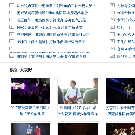
3
3
京东和奶茶哪个更重要？刘强东的回答全场大笑！
为救母女俩
4
4
杨威晒照庆祝结婚8周年 杨阳洋轻抚妈妈孕肚
刘德华扮邋
5
5
艳压群芳！唐嫣修身长裙现身活动 仙气儿足
章子怡斥港
6
6
独家：姚晨带小土豆逛商场 购置产后新衣
律师：于正
7
7
成都风味！张靓颖冯轲曝婚纱照 吃串串打麻将
王力宏否认
8
8
接地气！阔太熊黛林打扮休闲逛街买厕所泵
王刚自曝7
9
9
台媒:40
马蓉离婚后，砸1000万人民币给媒体要求删掉这照片
10
10
甜到腻！黄晓明上海庆生 Baby挺孕肚送蛋糕
陈冠希：假
娱乐·大视野
2017混凝草音乐节回顾：
许魏洲《那又怎样》曝
姜育恒长春个唱万
一整片天空的乐章
MV花絮 百变少年青春洋
万芳优雅同台演
溢