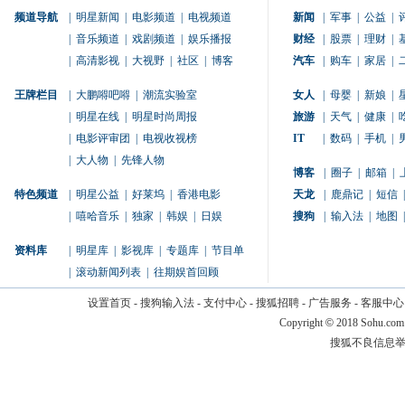
频道导航
|
明星新闻
|
电影频道
|
电视频道
新闻
|
军事
|
公益
|
|
音乐频道
|
戏剧频道
|
娱乐播报
财经
|
股票
|
理财
|
|
高清影视
|
大视野
|
社区
|
博客
汽车
|
购车
|
家居
|
王牌栏目
|
大鹏嘚吧嘚
|
潮流实验室
女人
|
母婴
|
新娘
|
|
明星在线
|
明星时尚周报
旅游
|
天气
|
健康
|
|
电影评审团
|
电视收视榜
IT
|
数码
|
手机
|
|
大人物
|
先锋人物
博客
|
圈子
|
邮箱
|
特色频道
|
明星公益
|
好莱坞
|
香港电影
天龙
|
鹿鼎记
|
短信
|
|
嘻哈音乐
|
独家
|
韩娱
|
日娱
搜狗
|
输入法
|
地图
|
资料库
|
明星库
|
影视库
|
专题库
|
节目单
|
滚动新闻列表
|
往期娱首回顾
设置首页
-
搜狗输入法
-
支付中心
-
搜狐招聘
-
广告服务
-
客服中心
Copyright
©
2018 Sohu.com
搜狐不良信息