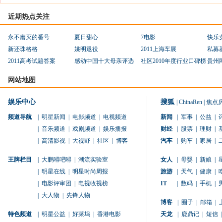
近期热点关注
永不磨灭的番号
夏日甜心
7电影
快乐
新还珠格格
姚明退役
2011上海车展
私募
2011高考试题答案
感动中国十大母亲评选
社区2010年度行业口碑榜
贵州
网站地图
娱乐中心
搜狐
|
ChinaRen
|
焦点
频道导航
|
明星新闻
|
电影频道
|
电视频道
新闻
|
军事
|
公益
|
|
音乐频道
|
戏剧频道
|
娱乐播报
财经
|
股票
|
理财
|
|
高清影视
|
大视野
|
社区
|
博客
汽车
|
购车
|
家居
|
王牌栏目
|
大鹏嘚吧嘚
|
潮流实验室
女人
|
母婴
|
新娘
|
|
明星在线
|
明星时尚周报
旅游
|
天气
|
健康
|
|
电影评审团
|
电视收视榜
IT
|
数码
|
手机
|
|
大人物
|
先锋人物
博客
|
圈子
|
邮箱
|
特色频道
|
明星公益
|
好莱坞
|
香港电影
天龙
|
鹿鼎记
|
短信
|