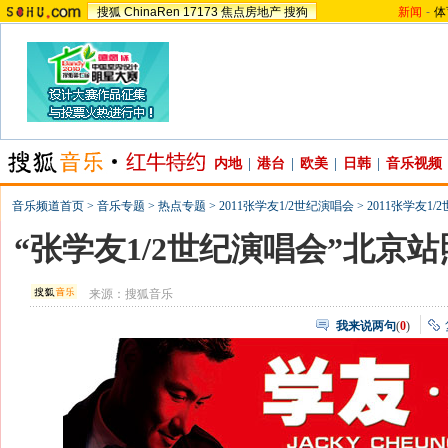
搜狐
ChinaRen
17173
焦点房地产
搜狗
新闻
-
体
内地
|
港台
|
欧美
|
日韩
|
音乐视频
音乐频道首页
>
音乐专题
>
热点专题
>
2011张学友1/2世纪演唱会
>
2011张学友1
“张学友1/2世纪演唱会”北京
来源：
搜狐音乐
我来说两句
(
0
)