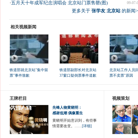
·
五月天十年成军纪念演唱会 北京站门票售罄(图)
09-07-
更多关于
张学友 北京站
的新闻>
相关视频新闻
铁道部就北京站"集中留
铁道部副部长对北京站
北京站工作人员回
票"事件致歉
37窗口疑倒票事件道歉
票不卖票"原因
王牌栏目
视频策划
先锋人物黄晓明：
感谢低潮 偶像重生
黄晓明开始意识到，有些事
情需要改变。……
[详细]