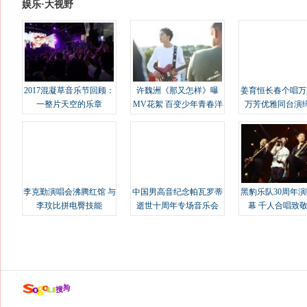
娱乐·大视野
2017混凝草音乐节回顾：
许魏洲《那又怎样》曝
姜育恒长春个唱万
一整片天空的乐章
MV花絮 百变少年青春洋
万芳优雅同台演
溢
李克勤演唱会沸腾红馆 与
中国男高音纪念帕瓦罗蒂
黑豹乐队30周年
李玟比拼电臀技能
逝世十周年专场音乐会
幕 千人合唱致