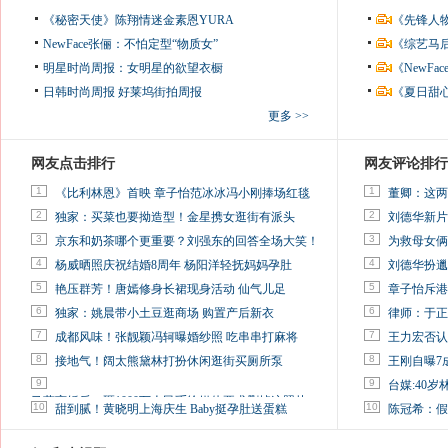
《秘密天使》陈翔情迷金素恩YURA
《先锋人
NewFace张俪：不怕定型“物质女”
《综艺马
明星时尚周报：女明星的欲望衣橱
《NewF
日韩时尚周报
好莱坞街拍周报
《夏日甜
更多 >>
网友点击排行
网友评论排行
1
1
《比利林恩》首映 章子怡范冰冰冯小刚捧场红毯
董卿：这两
2
2
独家：买菜也要拗造型！金星携女逛街有派头
刘德华新片
3
3
京东和奶茶哪个更重要？刘强东的回答全场大笑！
为救母女俩
4
4
杨威晒照庆祝结婚8周年 杨阳洋轻抚妈妈孕肚
刘德华扮邋
5
5
艳压群芳！唐嫣修身长裙现身活动 仙气儿足
章子怡斥港
6
6
独家：姚晨带小土豆逛商场 购置产后新衣
律师：于正
7
7
成都风味！张靓颖冯轲曝婚纱照 吃串串打麻将
王力宏否认
8
8
接地气！阔太熊黛林打扮休闲逛街买厕所泵
王刚自曝7
9
9
台媒:40
马蓉离婚后，砸1000万人民币给媒体要求删掉这照片
10
10
甜到腻！黄晓明上海庆生 Baby挺孕肚送蛋糕
陈冠希：假