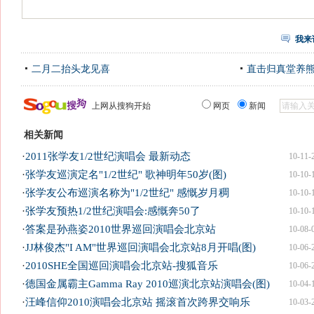
我来
二月二抬头龙见喜
直击归真堂养
上网从搜狗开始
网页
新闻
相关新闻
·
2011张学友1/2世纪演唱会 最新动态
10-11-
·
张学友巡演定名"1/2世纪" 歌神明年50岁(图)
10-10-
·
张学友公布巡演名称为"1/2世纪" 感慨岁月稠
10-10-
·
张学友预热1/2世纪演唱会:感慨奔50了
10-10-
·
答案是孙燕姿2010世界巡回演唱会北京站
10-08-
·
JJ林俊杰"I AM"世界巡回演唱会北京站8月开唱(图)
10-06-
·
2010SHE全国巡回演唱会北京站-搜狐音乐
10-06-
·
德国金属霸主Gamma Ray 2010巡演北京站演唱会(图)
10-04-
·
汪峰信仰2010演唱会北京站 摇滚首次跨界交响乐
10-03-