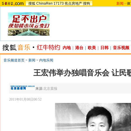
搜狐
ChinaRen
17173
焦点房地产
搜狗
新闻
-
体
内地
|
港台
|
欧美
|
日韩
|
音乐视频
音乐频道首页
>
新闻
>
内地乐闻
王宏伟举办独唱音乐会 让民歌
来源:
北京晨报
2011年01月08日00:52