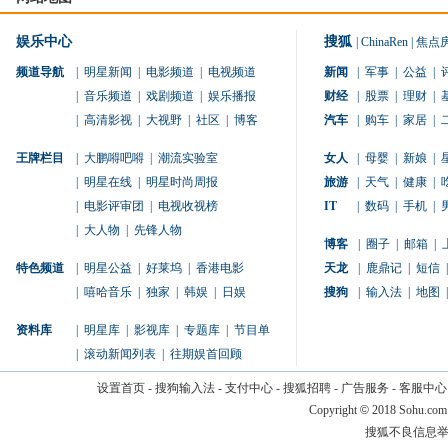
娱乐中心
搜狐
|
ChinaRen
|
焦点
频道导航
|
明星新闻
|
电影频道
|
电视频道
新闻
|
军事
|
公益
|
|
音乐频道
|
戏剧频道
|
娱乐播报
财经
|
股票
|
理财
|
|
高清影视
|
大视野
|
社区
|
博客
汽车
|
购车
|
家居
|
王牌栏目
|
大鹏嘚吧嘚
|
潮流实验室
女人
|
母婴
|
新娘
|
|
明星在线
|
明星时尚周报
旅游
|
天气
|
健康
|
|
电影评审团
|
电视收视榜
IT
|
数码
|
手机
|
|
大人物
|
先锋人物
博客
|
圈子
|
邮箱
|
特色频道
|
明星公益
|
好莱坞
|
香港电影
天龙
|
鹿鼎记
|
短信
|
|
嘻哈音乐
|
独家
|
韩娱
|
日娱
搜狗
|
输入法
|
地图
|
资料库
|
明星库
|
影视库
|
专题库
|
节目单
|
滚动新闻列表
|
往期娱首回顾
设置首页
-
搜狗输入法
-
支付中心
-
搜狐招聘
-
广告服务
-
客服中心
Copyright
©
2018 Sohu.com
搜狐不良信息