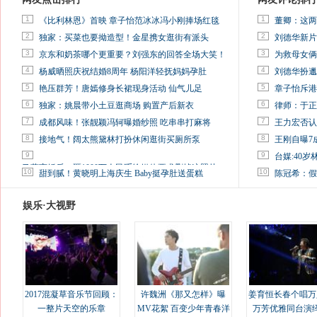
1
1
《比利林恩》首映 章子怡范冰冰冯小刚捧场红毯
董卿：这两
2
2
独家：买菜也要拗造型！金星携女逛街有派头
刘德华新片
3
3
京东和奶茶哪个更重要？刘强东的回答全场大笑！
为救母女俩
4
4
杨威晒照庆祝结婚8周年 杨阳洋轻抚妈妈孕肚
刘德华扮邋
5
5
艳压群芳！唐嫣修身长裙现身活动 仙气儿足
章子怡斥港
6
6
独家：姚晨带小土豆逛商场 购置产后新衣
律师：于正
7
7
成都风味！张靓颖冯轲曝婚纱照 吃串串打麻将
王力宏否认
8
8
接地气！阔太熊黛林打扮休闲逛街买厕所泵
王刚自曝7
9
9
台媒:40
马蓉离婚后，砸1000万人民币给媒体要求删掉这照片
10
10
甜到腻！黄晓明上海庆生 Baby挺孕肚送蛋糕
陈冠希：假
娱乐·大视野
2017混凝草音乐节回顾：
许魏洲《那又怎样》曝
姜育恒长春个唱万
一整片天空的乐章
MV花絮 百变少年青春洋
万芳优雅同台演