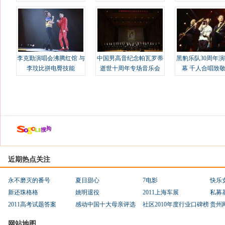
溢
李克勤演唱会沸腾红馆 与
中国男高音纪念帕瓦罗蒂
黑豹乐队30周年
李玟比拼电臀技能
逝世十周年专场音乐会
幕 千人合唱致
近期热点关注
永不磨灭的番号
夏日甜心
7电影
快乐
新还珠格格
姚明退役
2011上海车展
私募
2011高考试题答案
感动中国十大母亲评选
社区2010年度行业口碑榜
贵州
网站地图