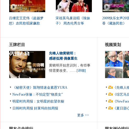
吕继宏王宏伟《超越梦
宋祖英鸟巢说唱《辣妹
2009快乐女声20
想》农民歌唱家飙歌
子》 周杰伦秀古筝
香《藏族民歌》
王牌栏目
视频策划
先锋人物黄晓明：
感谢低潮 偶像重生
黄晓明开始意识到，有些事
情需要改变。……
[详细]
《秘密天使》陈翔情迷金素恩YURA
《先锋人
NewFace张俪：不怕定型“物质女”
《综艺马
明星时尚周报：女明星的欲望衣橱
《NewF
日韩时尚周报
好莱坞街拍周报
《夏日甜
更多 >>
网友点击排行
网友评论排行