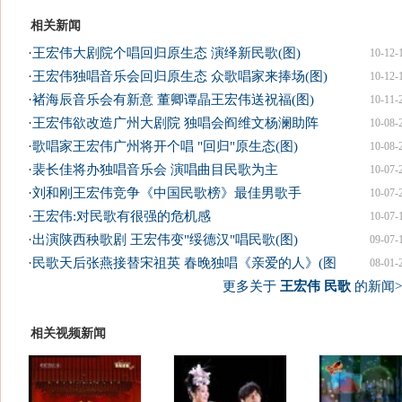
相关新闻
·
王宏伟大剧院个唱回归原生态 演绎新民歌(图)
10-12-
·
王宏伟独唱音乐会回归原生态 众歌唱家来捧场(图)
10-12-
·
褚海辰音乐会有新意 董卿谭晶王宏伟送祝福(图)
10-11-
·
王宏伟欲改造广州大剧院 独唱会阎维文杨澜助阵
10-08-
·
歌唱家王宏伟广州将开个唱 "回归"原生态(图)
10-08-
·
裴长佳将办独唱音乐会 演唱曲目民歌为主
10-07-
·
刘和刚王宏伟竞争《中国民歌榜》最佳男歌手
10-07-
·
王宏伟:对民歌有很强的危机感
10-07-
·
出演陕西秧歌剧 王宏伟变"绥德汉"唱民歌(图)
09-07-
·
民歌天后张燕接替宋祖英 春晚独唱《亲爱的人》(图
08-01-
更多关于
王宏伟 民歌
的新闻>
相关视频新闻