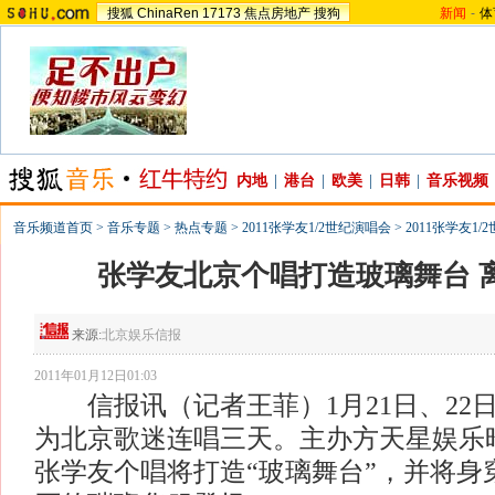
搜狐
ChinaRen
17173
焦点房地产
搜狗
新闻
-
体
内地
|
港台
|
欧美
|
日韩
|
音乐视频
音乐频道首页
>
音乐专题
>
热点专题
>
2011张学友1/2世纪演唱会
>
2011张学友1
张学友北京个唱打造玻璃舞台 离
来源:
北京娱乐信报
2011年01月12日01:03
信报讯（记者王菲）1月21日、22日
为北京歌迷连唱三天。主办方天星娱乐
张学友个唱将打造“玻璃舞台”，并将身