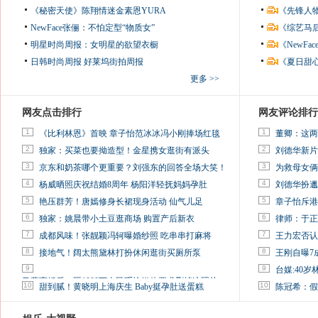
《秘密天使》陈翔情迷金素恩YURA
《先锋人
NewFace张俪：不怕定型“物质女”
《综艺马
明星时尚周报：女明星的欲望衣橱
《NewF
日韩时尚周报
好莱坞街拍周报
《夏日甜
更多 >>
网友点击排行
网友评论排行
1
1
《比利林恩》首映 章子怡范冰冰冯小刚捧场红毯
董卿：这两
2
2
独家：买菜也要拗造型！金星携女逛街有派头
刘德华新片
3
3
京东和奶茶哪个更重要？刘强东的回答全场大笑！
为救母女俩
4
4
杨威晒照庆祝结婚8周年 杨阳洋轻抚妈妈孕肚
刘德华扮邋
5
5
艳压群芳！唐嫣修身长裙现身活动 仙气儿足
章子怡斥港
6
6
独家：姚晨带小土豆逛商场 购置产后新衣
律师：于正
7
7
成都风味！张靓颖冯轲曝婚纱照 吃串串打麻将
王力宏否认
8
8
接地气！阔太熊黛林打扮休闲逛街买厕所泵
王刚自曝7
9
9
台媒:40
马蓉离婚后，砸1000万人民币给媒体要求删掉这照片
10
10
甜到腻！黄晓明上海庆生 Baby挺孕肚送蛋糕
陈冠希：假