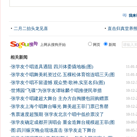
我来
二月二抬头龙见喜
直击归真堂养
上网从搜狗开始
网页
新闻
相关新闻
·
张学友个唱道具遇阻 四川体委撬地板(图)
11-01-
·
张学友个唱舞美耗资过亿 五棵松体育馆连唱三天(图
11-01-
·
张学友个唱不留遗憾 观众赞:歌神,实至名归(图)
10-12-
·
世博园"飞碟"为张学友谭咏麟个唱推便民举措
10-12-
·
张学友个唱建超大舞台 主办方自掏腰包回购赠票
10-12-
·
张学友上海个唱舞台曝光 舞美超王菲门票已售罄
10-12-
·
售票速度超预期 张学友北京个唱中低价票没了
10-11-
·
张学友确定成都开演唱会 重金造舞台规模超王菲(图
10-09-
·
图:四川赈灾晚会现场直击 张学友走下舞台
08-05-