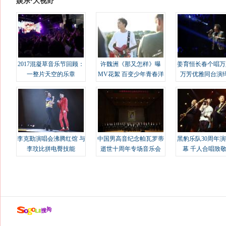
娱乐·大视野
2017混凝草音乐节回顾：
许魏洲《那又怎样》曝
姜育恒长春个唱万
一整片天空的乐章
MV花絮 百变少年青春洋
万芳优雅同台演
溢
李克勤演唱会沸腾红馆 与
中国男高音纪念帕瓦罗蒂
黑豹乐队30周年
李玟比拼电臀技能
逝世十周年专场音乐会
幕 千人合唱致