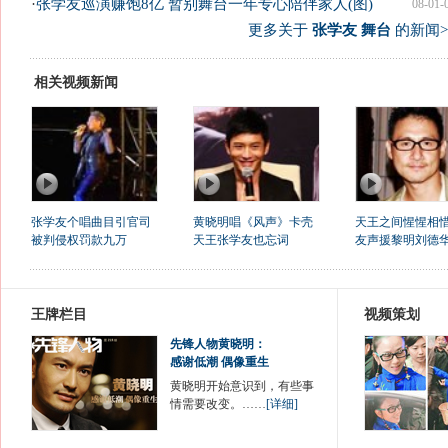
·
张学友巡演赚饱8亿 暂别舞台一年专心陪伴家人(图)
08-01-
更多关于
张学友 舞台
的新闻>
相关视频新闻
张学友个唱曲目引官司
黄晓明唱《风声》卡壳
天王之间惺惺相惜
被判侵权罚款九万
天王张学友也忘词
友声援黎明刘德
王牌栏目
视频策划
先锋人物黄晓明：
感谢低潮 偶像重生
黄晓明开始意识到，有些事
情需要改变。……
[详细]