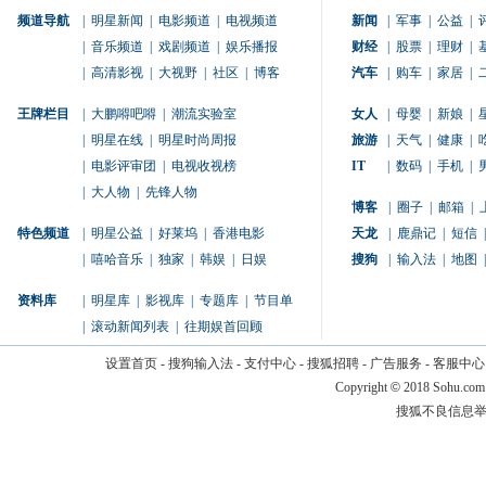
频道导航
|
明星新闻
|
电影频道
|
电视频道
新闻
|
军事
|
公益
|
|
音乐频道
|
戏剧频道
|
娱乐播报
财经
|
股票
|
理财
|
|
高清影视
|
大视野
|
社区
|
博客
汽车
|
购车
|
家居
|
王牌栏目
|
大鹏嘚吧嘚
|
潮流实验室
女人
|
母婴
|
新娘
|
|
明星在线
|
明星时尚周报
旅游
|
天气
|
健康
|
|
电影评审团
|
电视收视榜
IT
|
数码
|
手机
|
|
大人物
|
先锋人物
博客
|
圈子
|
邮箱
|
特色频道
|
明星公益
|
好莱坞
|
香港电影
天龙
|
鹿鼎记
|
短信
|
|
嘻哈音乐
|
独家
|
韩娱
|
日娱
搜狗
|
输入法
|
地图
|
资料库
|
明星库
|
影视库
|
专题库
|
节目单
|
滚动新闻列表
|
往期娱首回顾
设置首页
-
搜狗输入法
-
支付中心
-
搜狐招聘
-
广告服务
-
客服中心
Copyright
©
2018 Sohu.com
搜狐不良信息