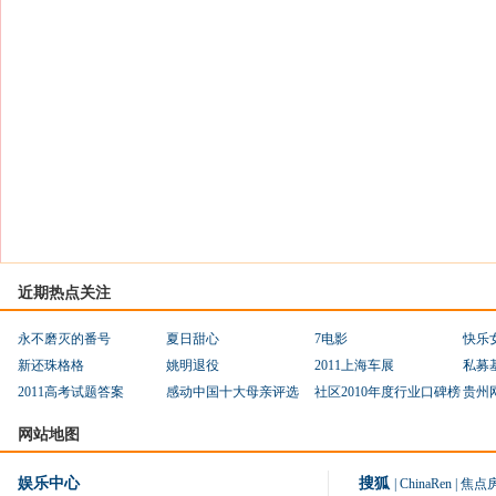
近期热点关注
永不磨灭的番号
夏日甜心
7电影
快乐
新还珠格格
姚明退役
2011上海车展
私募
2011高考试题答案
感动中国十大母亲评选
社区2010年度行业口碑榜
贵州
网站地图
娱乐中心
搜狐
|
ChinaRen
|
焦点