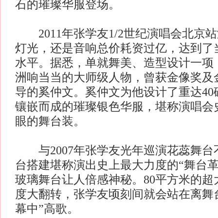
石的璀璨华服登场。
2011年张学友1/2世纪演唱会北京
灯光，还是音响总价耗资过亿，达到了
水平。据悉，单就舞美、造型设计一项
洲响当当的大师级人物，曾获金像奖及
导的奚仲文。奚仲文为他设计了重达40
镶嵌而成的璀璨银色华服，堪称演唱会
眼的舞台装。
与2007年张学友光年巡演花蕊舞台
台搭建堪称演出史上最大力度的“舞台革
玻璃舞台让人倍感神秘。80平方米的超大
度大翻转，张学友顷刻间就会站在离舞台
幕中”高歌。