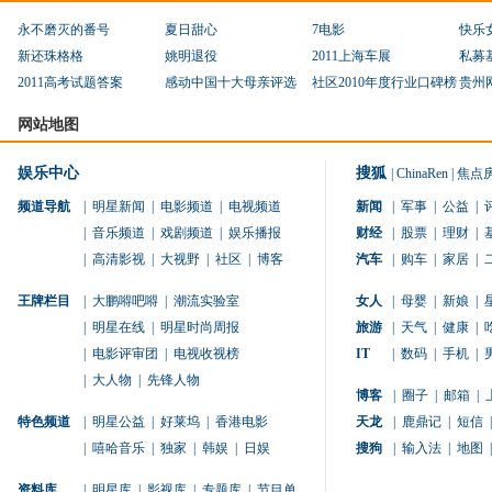
永不磨灭的番号
夏日甜心
7电影
快乐
新还珠格格
姚明退役
2011上海车展
私募
2011高考试题答案
感动中国十大母亲评选
社区2010年度行业口碑榜
贵州
网站地图
娱乐中心
搜狐
|
ChinaRen
|
焦点
频道导航
|
明星新闻
|
电影频道
|
电视频道
新闻
|
军事
|
公益
|
|
音乐频道
|
戏剧频道
|
娱乐播报
财经
|
股票
|
理财
|
|
高清影视
|
大视野
|
社区
|
博客
汽车
|
购车
|
家居
|
王牌栏目
|
大鹏嘚吧嘚
|
潮流实验室
女人
|
母婴
|
新娘
|
|
明星在线
|
明星时尚周报
旅游
|
天气
|
健康
|
|
电影评审团
|
电视收视榜
IT
|
数码
|
手机
|
|
大人物
|
先锋人物
博客
|
圈子
|
邮箱
|
特色频道
|
明星公益
|
好莱坞
|
香港电影
天龙
|
鹿鼎记
|
短信
|
|
嘻哈音乐
|
独家
|
韩娱
|
日娱
搜狗
|
输入法
|
地图
|
资料库
|
明星库
|
影视库
|
专题库
|
节目单