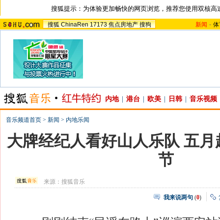
搜狐提示：为体验更加畅快的网页浏览，推荐您使用双核高
搜狐
ChinaRen
17173
焦点房地产
搜狗
新闻
-
体
内地
|
港台
|
欧美
|
日韩
|
音乐视频
音乐频道首页
>
新闻
>
内地乐闻
大牌经纪人看好山人乐队 五月
节
来源：
搜狐音乐
我来说两句
(
0
)