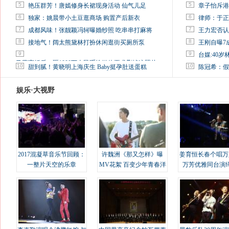
5
5
艳压群芳！唐嫣修身长裙现身活动 仙气儿足
章子怡斥港
6
6
独家：姚晨带小土豆逛商场 购置产后新衣
律师：于正
7
7
成都风味！张靓颖冯轲曝婚纱照 吃串串打麻将
王力宏否认
8
8
接地气！阔太熊黛林打扮休闲逛街买厕所泵
王刚自曝7
9
9
台媒:40
马蓉离婚后，砸1000万人民币给媒体要求删掉这照片
10
10
甜到腻！黄晓明上海庆生 Baby挺孕肚送蛋糕
陈冠希：假
娱乐·大视野
2017混凝草音乐节回顾：
许魏洲《那又怎样》曝
姜育恒长春个唱万
一整片天空的乐章
MV花絮 百变少年青春洋
万芳优雅同台演
溢