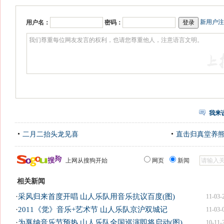
新用户注
用户名：
密码：
我来
二月二抬头龙见喜
直击归真堂养
上网从搜狗开始
网页
新闻
相关新闻
·
采风归来首度开唱 山人乐队用音乐抗议百度(图)
11-03-
·
2011《觉》音乐+艺术节 山人乐队京沪双城记
11-03-
·
为戛纳音乐节预热 山人乐队全国巡演即将启动(图)
10-11-