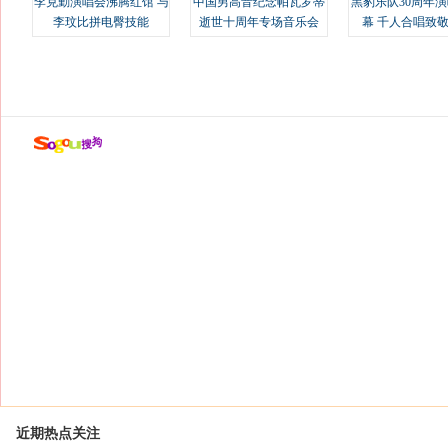
李克勤演唱会沸腾红馆 与
中国男高音纪念帕瓦罗蒂
黑豹乐队30周年
李玟比拼电臀技能
逝世十周年专场音乐会
幕 千人合唱致
近期热点关注