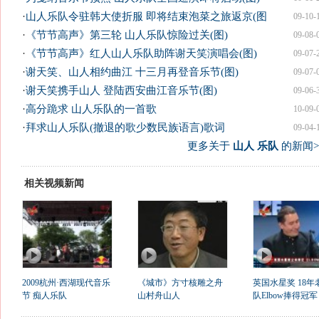
·
山人乐队令驻韩大使折服 即将结束泡菜之旅返京(图
09-10-
·
《节节高声》第三轮 山人乐队惊险过关(图)
09-08-
·
《节节高声》红人山人乐队助阵谢天笑演唱会(图)
09-07-
·
谢天笑、山人相约曲江 十三月再登音乐节(图)
09-07-
·
谢天笑携手山人 登陆西安曲江音乐节(图)
09-06-
·
高分跪求 山人乐队的一首歌
10-09-
·
拜求山人乐队(撤退的歌少数民族语言)歌词
09-04-
更多关于
山人 乐队
的新闻>
相关视频新闻
2009杭州·西湖现代音乐
《城市》方寸核雕之舟
英国水星奖 18年
节 痴人乐队
山村舟山人
队Elbow捧得冠军