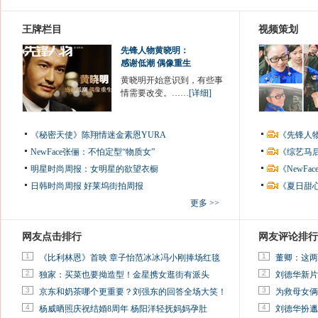
王牌栏目
视频策划
先锋人物黄晓明：
感谢低潮 偶像重生
黄晓明开始意识到，有些事
情需要改变。……
[详细]
《秘密天使》陈翔情迷金素恩YURA
《先锋人
NewFace张俪：不怕定型“物质女”
《综艺马
明星时尚周报：女明星的欲望衣橱
《NewF
日韩时尚周报
好莱坞街拍周报
《夏日甜
更多 >>
网友点击排行
网友评论排行
1
1
《比利林恩》首映 章子怡范冰冰冯小刚捧场红毯
董卿：这两
2
2
独家：买菜也要拗造型！金星携女逛街有派头
刘德华新片
3
3
京东和奶茶哪个更重要？刘强东的回答全场大笑！
为救母女俩
4
4
杨威晒照庆祝结婚8周年 杨阳洋轻抚妈妈孕肚
刘德华扮邋