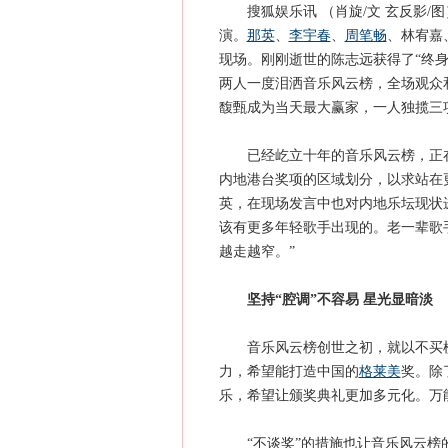
搜狐娱乐讯 （肖旋/文 玄反影/图）
演。
那英
、
李宇春
、
周笔畅
、林宥嘉
现场。刚刚逝世的陈志远获得了“终
两人一度泪洒音乐风云榜，全场观众
馥甄成为当天最大赢家，一人独揽三
已经屹立十年的音乐风云榜，正在
内地港台奖项的区域划分，以求站在
英，在现场发言中也对内地乐坛现状
该有更多年轻歌手出现的。老一辈歌
越走越窄。”
坚持“腔调”不容易 星光显暗淡
音乐风云榜创世之初，就以不买榜
力，希望能打造中国的
格莱美
奖。除
乐，希望让颁奖典礼更加多元化。万
“不谈奖”的措施也让音乐风云榜的