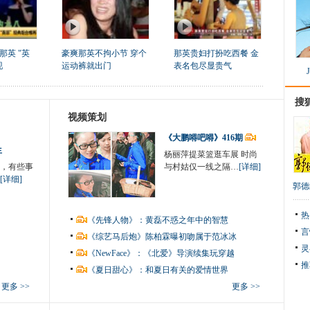
那英 "英
豪爽那英不拘小节 穿个
那英贵妇打扮吃西餐 金
现
运动裤就出门
表名包尽显贵气
搜
视频策划
《大鹏嘚吧嘚》416期
生
杨丽萍提菜篮逛车展 时尚
，有些事
与村姑仅一线之隔…
[详细]
[详细]
郭德
热
《先锋人物》：黄磊不惑之年中的智慧
言
《综艺马后炮》陈柏霖曝初吻属于范冰冰
灵
《NewFace》：《北爱》导演续集玩穿越
推
《夏日甜心》：和夏日有关的爱情世界
更多 >>
更多 >>