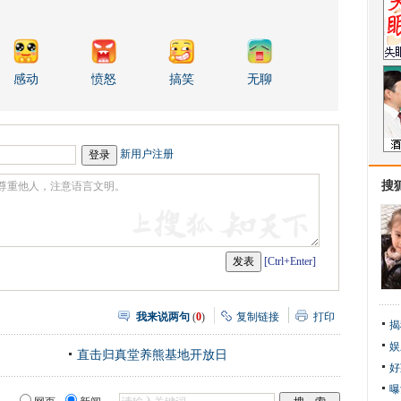
感动
愤怒
搞笑
无聊
新用户注册
搜
[Ctrl+Enter]
我来说两句
(
0
)
复制链接
打印
揭
娱
直击归真堂养熊基地开放日
好
曝