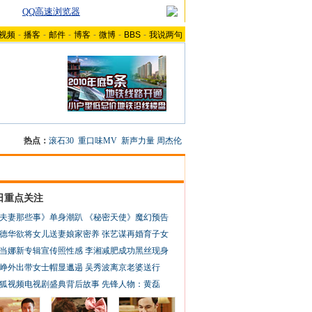
QQ高速浏览器
视频
-
播客
-
邮件
-
博客
-
微博
-
BBS
-
我说两句
热点：
滚石30
重口味MV
新声力量
周杰伦
日重点关注
夫妻那些事》单身潮趴
《秘密天使》魔幻预告
德华欲将女儿送妻娘家密养
张艺谋再婚育子女
当娜新专辑宣传照性感
李湘减肥成功黑丝现身
峥外出带女士帽显邋遢
吴秀波离京老婆送行
狐视频电视剧盛典背后故事
先锋人物：黄磊