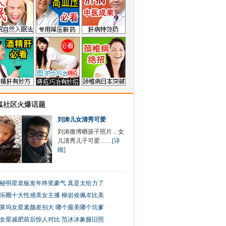
狐社区火爆话题
刘涛儿女清秀可爱
刘涛微博晒孩子照片，女
儿清秀儿子可爱……
[详
细]
秘明星老板发年终奖豪气 真是太给力了
乐圈十大性感美女主播 柳岩侯佩岑比美
莱坞女星素颜差别大 哪个最美哪个坑爹
女星减肥前后惊人对比 范冰冰象腿旧照