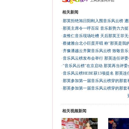
上网从搜狗开始
相关新闻
·
那英拒绝旭日阳刚入围音乐风云榜 遭
·
那英主席令一呼百应 音乐新势力力挺
·
袁惟仁音乐现场吐槽 天后那英王菲无一
·
蔡健雅台北小巨蛋开唱 称"那英是我的
·
齐豫潘越云齐聚音乐风云榜 致敬音乐
·
音乐风云榜发布会举行 那英连任评委会
·
"音乐风云榜"在京启动 那英再当评委
·
音乐风云榜HEBE获13项提名 那英连
·
那英参加第一届音乐风云榜穿的那套
·
那英参加第一届音乐风云榜穿的那套
相关视频新闻