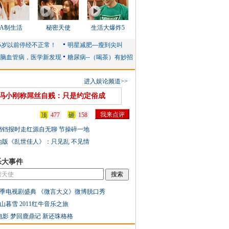
AA制生活
秘密天使
生活大爆炸5
进入娱论频道>>
冯小刚称屌丝自贱：只是约定俗成
顶
477
砸
158
铛铛报时走红源自无聊 节操碎一地
地版《乱世佳人》：只见乱 不见情
乐大事件
季电视剧盛典
《微言大义》微博脱口秀
山暮雪
2011红牛音乐之旅
电影
梦回鹿鼎记
新还珠格格