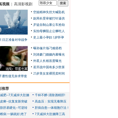
狐视频
|
高清影视剧
空姐精神失控大喊坠机
副局长受审被打针逼供
歹徒自制山寨公车抢劫
实拍母狮阻止公狮吃人
史上最小孕妇 1岁怀孕
家:日正准备对华战争
曝孙俪片场刁难搭档
刘涛豪门婚姻内幕曝光
外星人长相首度曝光
若开战中国有多少胜算
25岁美女发裸照卖时间
子遭性侵无奈求带套
彩推荐