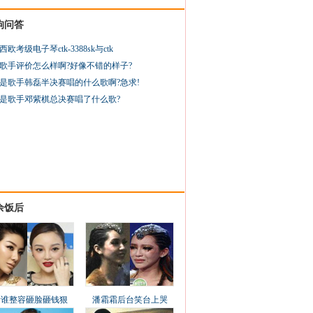
狗问答
西欧考级电子琴ctk-3388sk与ctk
歌手评价怎么样啊?好像不错的样子?
是歌手韩磊半决赛唱的什么歌啊?急求!
是歌手邓紫棋总决赛唱了什么歌?
余饭后
看谁整容砸脸砸钱狠
潘霜霜后台笑台上哭