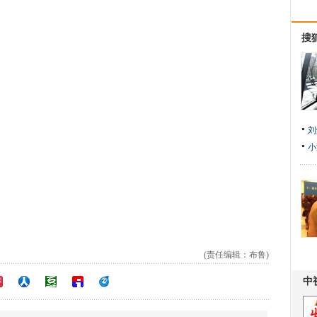
搜
刘
小
(责任编辑：布鲁)