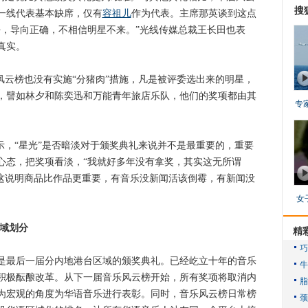
搜
一线代表基本缺席，仅有
容祖儿
作为代表。主席那英谈到这点
好，导向正确，不相信明星不来。”光线传媒总裁王长田也表
真实。
云榜也没有实施“分猪肉”措施，凡是被评委选出来的明星，
，譬如林夕和陈奕迅和万能青年旅店乐队，他们的奖项都由其
专
，“星光”是否暗淡对于颁奖典礼来说并不是最重要的，重要
心态，把奖项看淡，“我就好多年没有拿奖，其实这无所谓
“这说明商品比作品更重要，有音乐没新闻活该倒霉，有新闻没
女
区域划分
精
最后一届分内地港台区域的颁奖典礼。已经屹立十年的音乐
积极酝酿改革。从下一届音乐风云榜开始，所有奖项将取消内
为宏观的角度为华语音乐进行表彰。同时，音乐风云榜日常榜