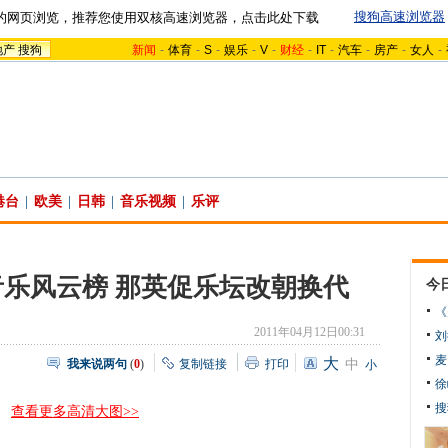
搜狗高速浏览器
的网页浏览，推荐您使用双核高速浏览器，点击此处下载
地产
搜狗
新闻
-
体育
-
S
-
娱乐
-
V
-
财经
-
IT
-
汽车
-
房产
-
女人
-
港台
|
欧美
|
日韩
|
音乐视频
|
乐评
乐风云榜 那英促乐坛改朝换代
今
《
2011年04月12日00:31
刘
麦
大
我来说两句
(
0
)
复制链接
打印
中
小
徐
搜
查看更多高清大图>>