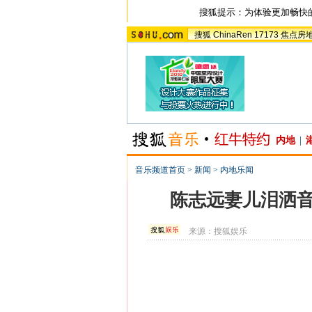
搜狐提示：为体验更加畅快
搜狐
ChinaRen
17173
焦点房
内地
|
音乐频道首页
>
新闻
>
内地乐闻
陈志远妻儿泪洒音
来源：
搜狐娱乐