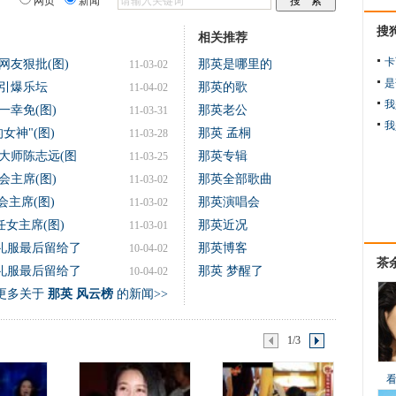
网页
新闻
搜
相关推荐
卡
网友狠批(图)
那英是哪里的
11-03-02
是
引爆乐坛
那英的歌
11-04-02
我
幸免(图)
那英老公
11-03-31
我
女神"(图)
那英 孟桐
11-03-28
大师陈志远(图
那英专辑
11-03-25
主席(图)
那英全部歌曲
11-03-02
会主席(图)
那英演唱会
11-03-02
任女主席(图)
那英近况
11-03-01
礼服最后留给了
那英博客
10-04-02
茶
礼服最后留给了
那英 梦醒了
10-04-02
更多关于
那英 风云榜
的新闻>>
1/3