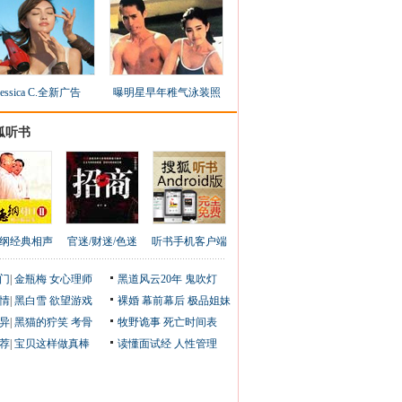
Jessica C.全新广告
曝明星早年稚气泳装照
狐听书
纲经典相声
官迷/财迷/色迷
听书手机客户端
门
|
金瓶梅
女心理师
黑道风云20年
鬼吹灯
情
|
黑白雪
欲望游戏
裸婚
幕前幕后
极品姐妹
异
|
黑猫的狞笑
考骨
牧野诡事
死亡时间表
荐
|
宝贝这样做真棒
读懂面试经
人性管理