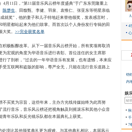
4月11日，“第11届音乐风云榜年度盛典”于广东东莞隆重上
、
陈楚生
、田馥甄、李健、羽泉、袁惟仁、张亚东等明星亲临
身成就奖”，他的妻子和儿子特地赶来替他领奖，发表感言时，
和明星都站起来为他们鼓掌。而首次以个人身份发行专辑的田
项大奖。
>>完全获奖名单
积极酝酿改革。从下一届音乐风云榜开始，所有奖项将取消
更为宏观的角度为华语音乐进行表彰。首位连任的女主席那
进行了剖析，“过去的一年华语音乐有发展，也有遗憾，本来应
手受互联网和盗版的影响，尊严全无，只能在流行音乐道路上
铛
内
娱
不买奖为宗旨，这些年来，主办方光线传媒始终为此而努
了流行音乐，音乐风云榜还把视角触及到摇滚乐和其他小众音
秋
能青年乐队和反光镜乐队都在本届典礼上获奖。
千
7
处境比其他颁奖典礼更为艰难。与其他典礼相比，本届风云