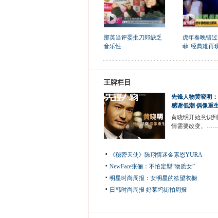
那英当评委批刀郎缺乏
虎年春晚错过
音乐性
菲"经典难再
王牌栏目
先锋人物黄晓明：
感谢低潮 偶像重
黄晓明开始意识到
情需要改变。……
《秘密天使》陈翔情迷金素恩YURA
NewFace张俪：不怕定型“物质女”
明星时尚周报：女明星的欲望衣橱
日韩时尚周报
好莱坞街拍周报