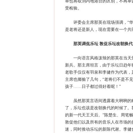
单也将取消内地港台的区别，不再单
受检验。
评委会主席那英在现场强调，“华
是老将还是新人，现在需要在一个共
那英调侃乐坛 敦促乐坛改朝换代
一向语言风格泼辣的那英在当天颁奖
新兵。那主席坦言，由于乐坛日趋年
老歌手仅仅有羽泉和李健作为代表，
主席也揶揄了几句，“老将们不是不
孩子……日子都过得好着呢！”
虽然那英言语间透露着大咧咧的幽
了，乐坛也该是改朝换代的时候了。
的新一代天王天后。”陈楚生、周笔
敦促他们以及所有的音乐人在市场的
迷，同时推动乐坛的新陈代谢。李健