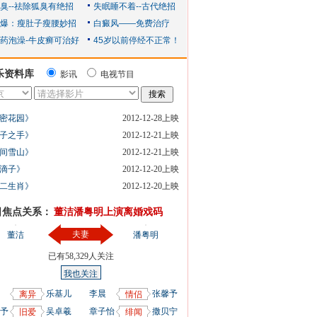
乐资料库
影讯
电视节目
密花园》
2012-12-28上映
子之手》
2012-12-21上映
间雪山》
2012-12-21上映
滴子》
2012-12-20上映
二生肖》
2012-12-20上映
日焦点关系：
董洁潘粤明上演离婚戏码
夫妻
董洁
潘粤明
已有
58,329
人关注
我也关注
乐基儿
李晨
张馨予
离异
情侣
予
吴卓羲
章子怡
撒贝宁
旧爱
绯闻