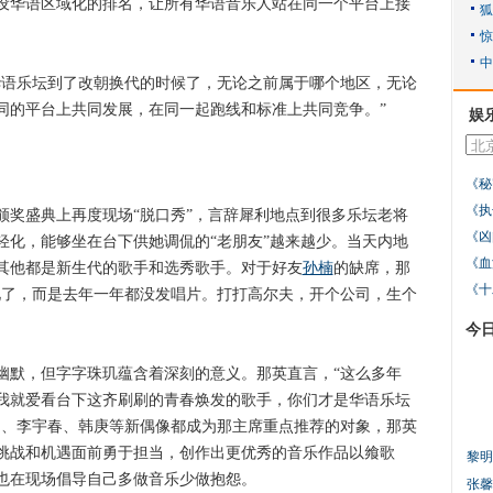
设华语区域化的排名，让所有华语音乐人站在同一个平台上接
语乐坛到了改朝换代的时候了，无论之前属于哪个地区，无论
同的平台上共同发展，在同一起跑线和标准上共同竞争。”
娱
《秘
《执
盛典上再度现场“脱口秀”，言辞犀利地点到很多乐坛老将
《凶
轻化，能够坐在台下供她调侃的“老朋友”越来越少。当天内地
《血
其他都是新生代的歌手和选秀歌手。对于好友
孙楠
的缺席，那
《十
见了，而是去年一年都没发唱片。打打高尔夫，开个公司，生个
今
默，但字字珠玑蕴含着深刻的意义。那英直言，“这么多年
我就爱看台下这齐刷刷的青春焕发的歌手，你们才是华语乐坛
畅、李宇春、韩庚等新偶像都成为那主席重点推荐的对象，那英
挑战和机遇面前勇于担当，创作出更优秀的音乐作品以飨歌
黎明
也在现场倡导自己多做音乐少做抱怨。
张馨