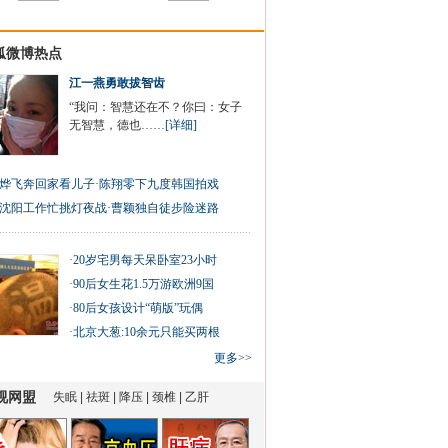
狐微博热点
江一燕勇敢拔智齿
“我问：智慧还在不？你曰：女子
无智慧，德也……
[详细]
烨飞奔回家看儿子
·
陈翔零下九度韩国拍戏
沈阳工作忙挑灯夜战
·
曹颖独自徒步险迷路
·
20岁宅男每天呆卧室23小时
·
90后女生花1.5万游欧洲9国
·
80后女孩设计“萌版”玩偶
·
北京大葱:10余元只能买两根
更多>>