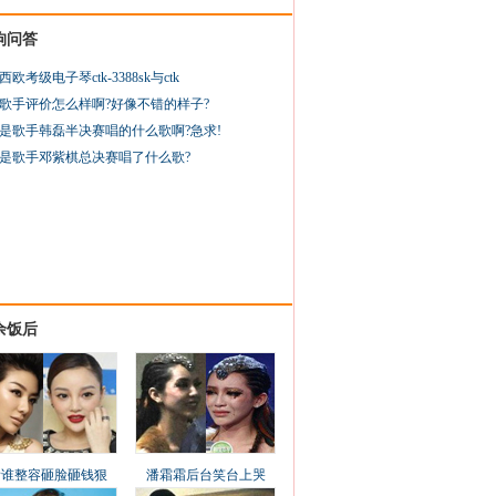
狗问答
西欧考级电子琴ctk-3388sk与ctk
歌手评价怎么样啊?好像不错的样子?
是歌手韩磊半决赛唱的什么歌啊?急求!
是歌手邓紫棋总决赛唱了什么歌?
余饭后
看谁整容砸脸砸钱狠
潘霜霜后台笑台上哭