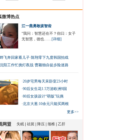
狐微博热点
江一燕勇敢拔智齿
“我问：智慧还在不？你曰：女子
无智慧，德也……
[详细]
烨飞奔回家看儿子
·
陈翔零下九度韩国拍戏
沈阳工作忙挑灯夜战
·
曹颖独自徒步险迷路
·
20岁宅男每天呆卧室23小时
·
90后女生花1.5万游欧洲9国
·
80后女孩设计“萌版”玩偶
·
北京大葱:10余元只能买两根
更多>>