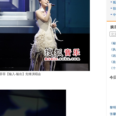
娱
《秘
《执
《凶
《血
《十
菲菲【输入-输出】先锋演唱会
今
黎明
张馨