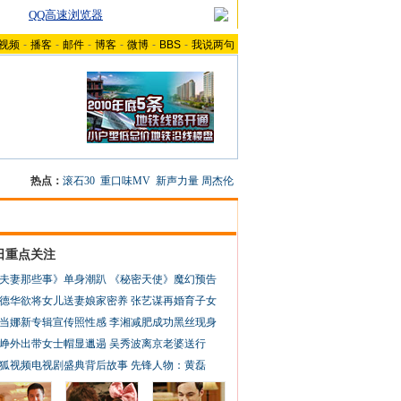
QQ高速浏览器
视频
-
播客
-
邮件
-
博客
-
微博
-
BBS
-
我说两句
热点：
滚石30
重口味MV
新声力量
周杰伦
日重点关注
夫妻那些事》单身潮趴
《秘密天使》魔幻预告
德华欲将女儿送妻娘家密养
张艺谋再婚育子女
当娜新专辑宣传照性感
李湘减肥成功黑丝现身
峥外出带女士帽显邋遢
吴秀波离京老婆送行
狐视频电视剧盛典背后故事
先锋人物：黄磊