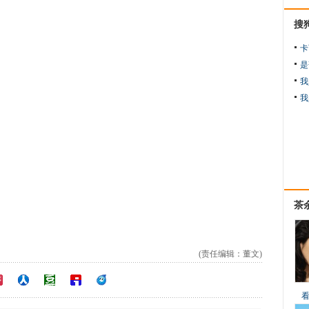
搜
卡
是
我
我
茶
(责任编辑：董文)