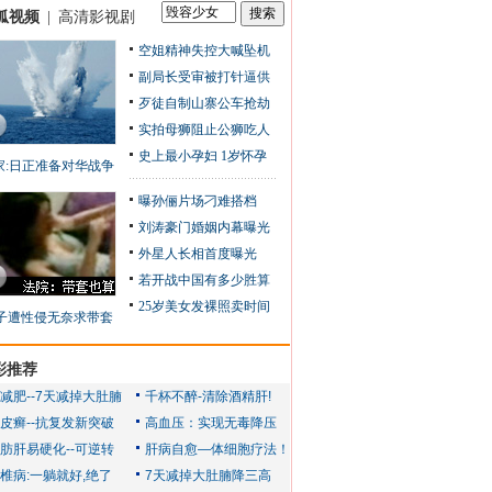
狐视频
|
高清影视剧
空姐精神失控大喊坠机
副局长受审被打针逼供
歹徒自制山寨公车抢劫
实拍母狮阻止公狮吃人
史上最小孕妇 1岁怀孕
家:日正准备对华战争
曝孙俪片场刁难搭档
刘涛豪门婚姻内幕曝光
外星人长相首度曝光
若开战中国有多少胜算
25岁美女发裸照卖时间
子遭性侵无奈求带套
彩推荐