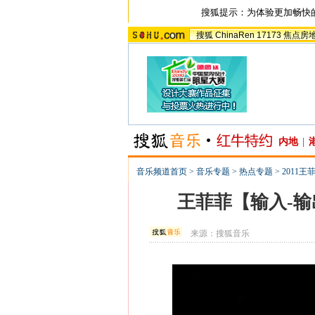
搜狐提示：为体验更加畅快
搜狐
ChinaRen
17173
焦点房
内地
|
音乐频道首页
>
音乐专题
>
热点专题
>
2011
王菲菲【输入-输
来源：
搜狐音乐