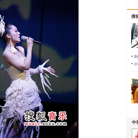
搜
刘
小