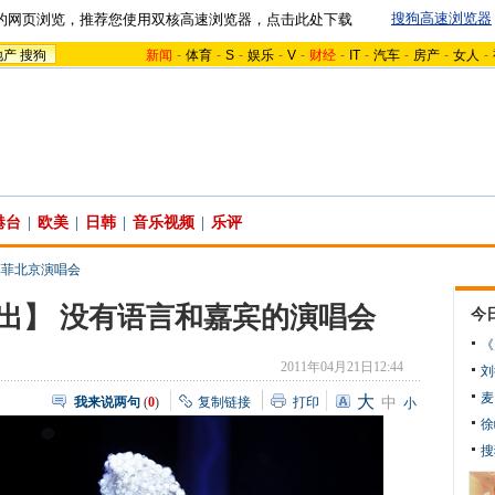
搜狗高速浏览器
的网页浏览，推荐您使用双核高速浏览器，点击此处下载
地产
搜狗
新闻
-
体育
-
S
-
娱乐
-
V
-
财经
-
IT
-
汽车
-
房产
-
女人
-
港台
|
欧美
|
日韩
|
音乐视频
|
乐评
王菲菲北京演唱会
出】 没有语言和嘉宾的演唱会
今
《
2011年04月21日12:44
刘
麦
大
我来说两句
(
0
)
复制链接
打印
中
小
徐
搜