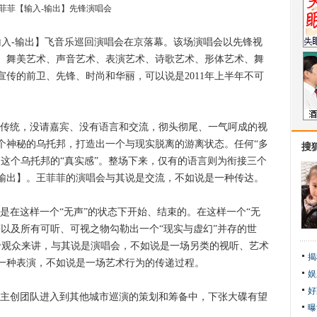
菲菲【输入-输出】先锋演唱会
入-输出】飞音乐巡回演唱会在京落幕。该场演唱会以先锋视
、舞美艺术、声音艺术、表演艺术、诗歌艺术、形体艺术、舞
传的前卫、先锋、时尚和华丽，可以说是2011年上半年不可
传统，没请嘉宾、没有语言和交流，彻头彻尾、一气呵成的视
个神秘的乌托邦，打造出一个与现实脱离的游离状态。任何“多
搜
这个乌托邦的“真实感”。整场下来，仅有的语言则为衔接三个
输出】。王菲菲的演唱会与其说是交流，不如说是一种传达。
在这样一个“无声”的状态下开始、结束的。在这样一个“无
以及所有可听、可视之物勾勒出一个“现实与虚幻”并存的世
对于观众来讲，与其说是演唱会，不如说是一场另类的视听、艺术
揭
一种表演，不如说是一场艺术行为的传递过程。
娱
好
主创团队进入到其他城市巡演的策划和筹备中，下张大碟有望
曝