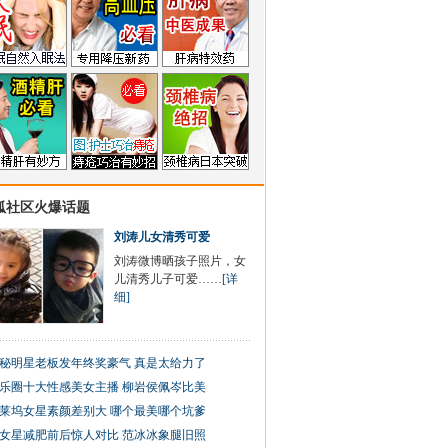
狐社区火爆话题
刘涛儿女清秀可爱
刘涛微博晒孩子照片，女
儿清秀儿子可爱……
[详
细]
秘明星老板发年终奖豪气 真是太给力了
乐圈十大性感美女主播 柳岩侯佩岑比美
莱坞女星素颜差别大 哪个最美哪个坑爹
女星减肥前后惊人对比 范冰冰象腿旧照