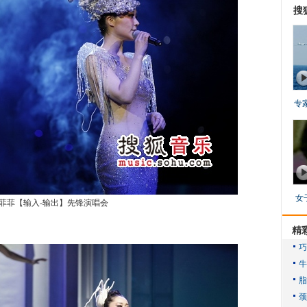
搜
专
女
菲菲【输入-输出】先锋演唱会
精