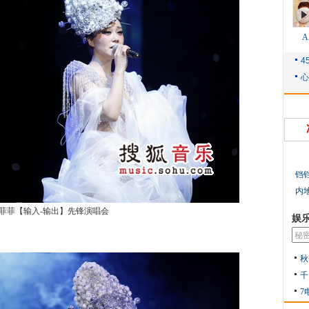
铛
内
菲菲【输入-输出】先锋演唱会
娱
秋
千
7