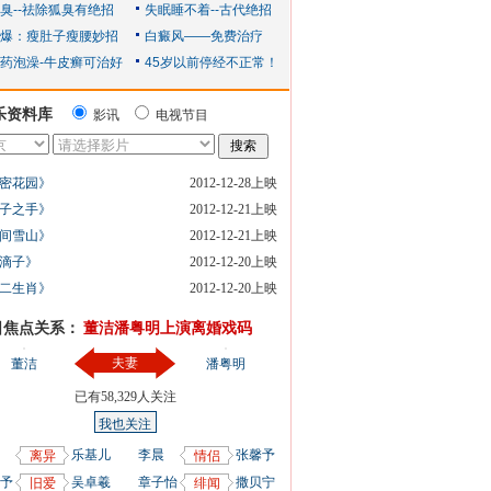
乐资料库
影讯
电视节目
密花园》
2012-12-28上映
子之手》
2012-12-21上映
间雪山》
2012-12-21上映
滴子》
2012-12-20上映
二生肖》
2012-12-20上映
日焦点关系：
董洁潘粤明上演离婚戏码
夫妻
董洁
潘粤明
已有
58,329
人关注
我也关注
乐基儿
李晨
张馨予
离异
情侣
予
吴卓羲
章子怡
撒贝宁
旧爱
绯闻