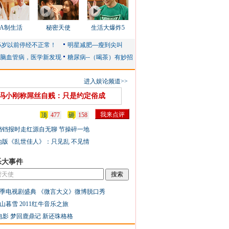
AA制生活
秘密天使
生活大爆炸5
进入娱论频道>>
冯小刚称屌丝自贱：只是约定俗成
顶
477
砸
158
铛铛报时走红源自无聊 节操碎一地
地版《乱世佳人》：只见乱 不见情
乐大事件
季电视剧盛典
《微言大义》微博脱口秀
山暮雪
2011红牛音乐之旅
电影
梦回鹿鼎记
新还珠格格