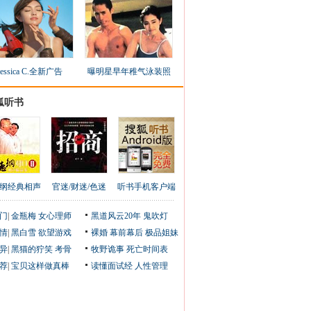
Jessica C.全新广告
曝明星早年稚气泳装照
狐听书
纲经典相声
官迷/财迷/色迷
听书手机客户端
门
|
金瓶梅
女心理师
黑道风云20年
鬼吹灯
情
|
黑白雪
欲望游戏
裸婚
幕前幕后
极品姐妹
异
|
黑猫的狞笑
考骨
牧野诡事
死亡时间表
荐
|
宝贝这样做真棒
读懂面试经
人性管理