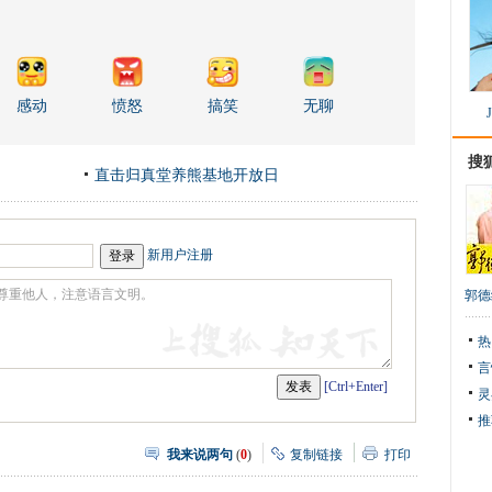
感动
愤怒
搞笑
无聊
搜
直击归真堂养熊基地开放日
新用户注册
郭德
热
言
[Ctrl+Enter]
灵
推
我来说两句
(
0
)
复制链接
打印