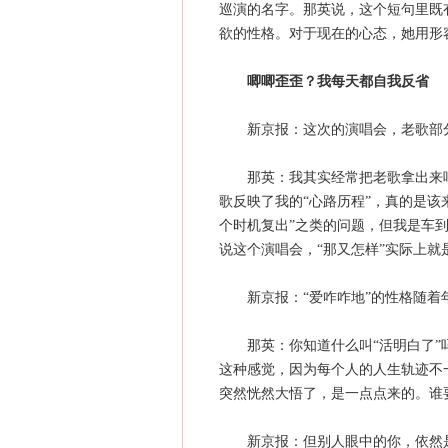
巡演的名字。那英说，这个短句里既
欲的性格。对于现在的心态，她用形容
唧唧歪歪？我每天都自我反省
新京报：这次的演唱会，老歌部分
那英：我其实经常把老歌拿出来唱
歌反映了我的“心路历程”，真的是该
个时机复出”之类的问题，但我是车
说这个演唱会，“那又怎样”实际上就
新京报：“爱咋咋地”的性格随着
那英：你知道什么叫“活明白了”吗
这种感觉，因为每个人的人生轨迹不
突然恍然大悟了，是一点点来的。谁
新京报：但别人眼中的你，依然是