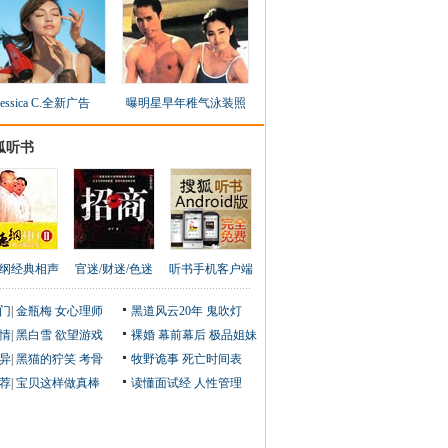
Jessica C.全新广告
曝明星早年稚气泳装照
狐听书
纲经典相声
官迷/财迷/色迷
听书手机客户端
门
|
金瓶梅
女心理师
黑道风云20年
鬼吹灯
情
|
黑白雪
欲望游戏
裸婚
幕前幕后
极品姐妹
异
|
黑猫的狞笑
考骨
牧野诡事
死亡时间表
荐
|
宝贝这样做真棒
读懂面试经
人性管理