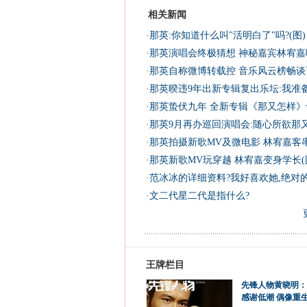
相关新闻
·
那英:你知道什么叫"活明白了"吗?(图)
·
那英演唱会终极猜想 神秘嘉宾林宥嘉
·
那英自称微博转载控 音乐风云榜畅谈育
·
那英暌违9年出新专辑复出乐坛:我准备
·
那英蛰伏九年 全新专辑《那又怎样》
·
那英9月再办巡回演唱会:随心所欲那
·
那英拍摄新歌MV及微电影 林宥嘉客
·
那英新歌MV玩穿越 林宥嘉变身学长(
·
范冰冰的详细资料?我好喜欢她,绝对的
·
文二代星二代是指什么?
王牌栏目
先锋人物黄晓明：
感谢低潮 偶像重