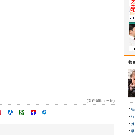
搜
(责任编辑：王钲)
揭
娱
好
曝