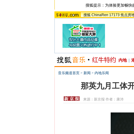
搜狐提示：为体验更加畅快
搜狐
ChinaRen
17173
焦点房
内地
|
音乐频道首页
>
新闻
>
内地乐闻
那英九月工体开
来源：
新京报
作者：康沛