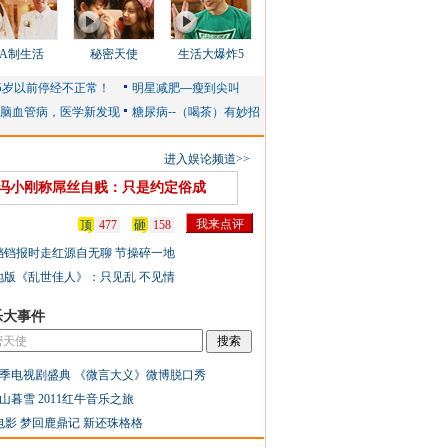
AA制生活
秘密天使
生活大爆炸5
进入娱论频道>>
冯小刚称屌丝自贱：只是约定俗成
顶
477
砸
158
铛铛报时走红源自无聊 节操碎一地
地版《乱世佳人》：只见乱 不见情
乐大事件
季电视剧盛典
《微言大义》微博脱口秀
山暮雪
2011红牛音乐之旅
电影
梦回鹿鼎记
新还珠格格