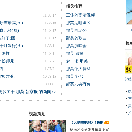
相关推荐
工体的高清视频
11-08-17
呼声最高(图)
那英是哪里的
11-08-16
儿经(图)
那英的老公
11-08-12
好了(图)
那英的歌曲
11-08-12
搜
十月发行(图)
那英演唱会
11-08-11
又怎样
那英 致歉
11-08-11
串扮师兄
梦一场 那英
11-07-21
图)
那英个人资料
11-07-21
实力派!
那英 征服
10-08-15
郭德
那英只要有你
10-11-01
更多关于
那英 新京报
的新闻>>
热
言
灵
推
视频策划
《大鹏嘚吧嘚》416期
生
杨丽萍提菜篮逛车展 时尚