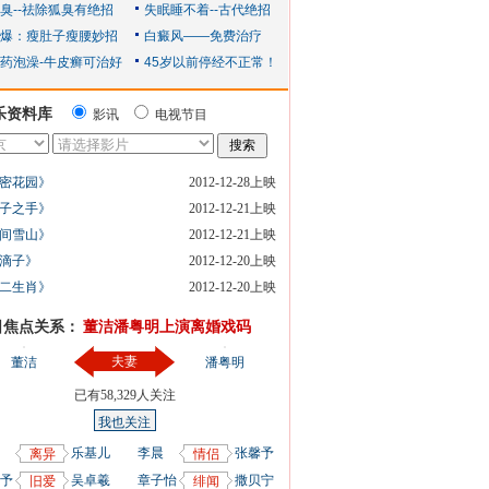
乐资料库
影讯
电视节目
密花园》
2012-12-28上映
子之手》
2012-12-21上映
间雪山》
2012-12-21上映
滴子》
2012-12-20上映
二生肖》
2012-12-20上映
日焦点关系：
董洁潘粤明上演离婚戏码
夫妻
董洁
潘粤明
已有
58,329
人关注
我也关注
乐基儿
李晨
张馨予
离异
情侣
予
吴卓羲
章子怡
撒贝宁
旧爱
绯闻