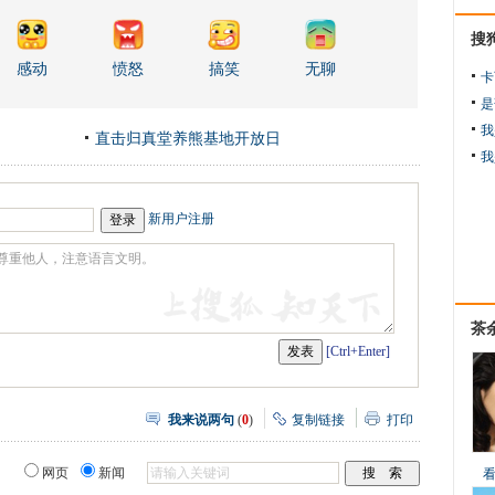
搜
感动
愤怒
搞笑
无聊
卡
是
我
直击归真堂养熊基地开放日
我
新用户注册
茶
[Ctrl+Enter]
我来说两句
(
0
)
复制链接
打印
网页
新闻