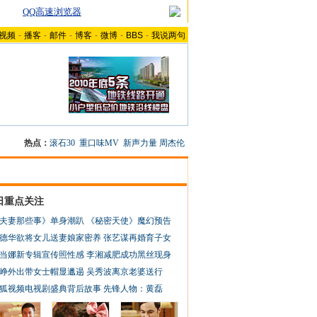
QQ高速浏览器
视频
-
播客
-
邮件
-
博客
-
微博
-
BBS
-
我说两句
热点：
滚石30
重口味MV
新声力量
周杰伦
日重点关注
夫妻那些事》单身潮趴
《秘密天使》魔幻预告
德华欲将女儿送妻娘家密养
张艺谋再婚育子女
当娜新专辑宣传照性感
李湘减肥成功黑丝现身
峥外出带女士帽显邋遢
吴秀波离京老婆送行
狐视频电视剧盛典背后故事
先锋人物：黄磊