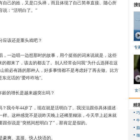
有自己的姓，又是口头禅，而且体现了自己简单直接、随心所
搜
说：“活明白了。”
应该还是重头戏吧？
专
，一边唱一边想那时的故事，用个挺俗的词来说就是，这些
来的都来了，该去的都去了。别人经常会问我“为什么选择在这
到山前必有路的那种人，好多事情都不是考虑好了再去做。比方
是东北话的“爱咋咋地”。
女
年龄的增长是越来越突出吗？
精
？我今年44岁了，现在就是活明白了。我没法跟你具体描述
一样。这种感觉不是说昨天晚上还稀里糊涂，今天早上起来就
要跟你说是“突然间想明白了”，那肯定是假的。
豪爽、直接、快人快语的。