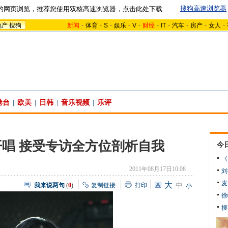
搜狗高速浏览器
的网页浏览，推荐您使用双核高速浏览器，点击此处下载
地产
搜狗
新闻
-
体育
-
S
-
娱乐
-
V
-
财经
-
IT
-
汽车
-
房产
-
女人
-
港台
|
欧美
|
日韩
|
音乐视频
|
乐评
唱 接受专访全方位剖析自我
今
《
2011年08月17日10:08
刘
麦
大
我来说两句
(
0
)
复制链接
打印
中
小
徐
搜