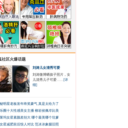
狐社区火爆话题
刘涛儿女清秀可爱
刘涛微博晒孩子照片，女
儿清秀儿子可爱……
[详
细]
秘明星老板发年终奖豪气 真是太给力了
乐圈十大性感美女主播 柳岩侯佩岑比美
莱坞女星素颜差别大 哪个最美哪个坑爹
女星减肥前后惊人对比 范冰冰象腿旧照