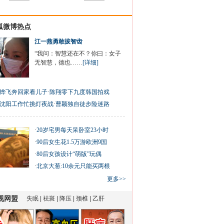
狐微博热点
江一燕勇敢拔智齿
“我问：智慧还在不？你曰：女子
无智慧，德也……
[详细]
烨飞奔回家看儿子
·
陈翔零下九度韩国拍戏
沈阳工作忙挑灯夜战
·
曹颖独自徒步险迷路
·
20岁宅男每天呆卧室23小时
·
90后女生花1.5万游欧洲9国
·
80后女孩设计“萌版”玩偶
·
北京大葱:10余元只能买两根
更多>>