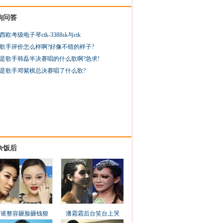
狗问答
西欧考级电子琴ctk-3388sk与ctk
歌手评价怎么样啊?好像不错的样子?
是歌手韩磊半决赛唱的什么歌啊?急求!
是歌手邓紫棋总决赛唱了什么歌?
余饭后
看谁整容砸脸砸钱狠
潘霜霜后台笑台上哭