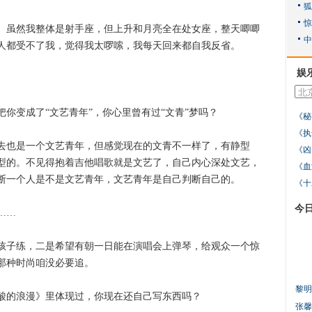
虽然我整体是射手座，但上升和月亮全在处女座，整天唧唧
人都受不了我，觉得我太啰嗦，我每天回来都自我反省。
娱
变成了“文艺青年”，你心里曾有过“文青”梦吗？
《秘
《执
也是一个文艺青年，但感觉现在的文青不一样了，有静型
《凶
型的。不见得抱着吉他唱歌就是文艺了，自己内心深处文艺，
《血
断一个人是不是文艺青年，文艺青年是自己判断自己的。
《十
今
……
子练，二是希望有朝一日能在演唱会上弹琴，给观众一个惊
那种时尚咱没必要追。
黎明
的浪漫》里体现过，你现在还自己写东西吗？
张馨