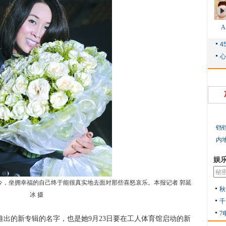
铛
内
娱
坐拥幸福的自己终于能很真实地去面对那些喜怒哀乐。本报记者 郭延
秋
冰 摄
千
7
出的新专辑的名字，也是她9月23日要在工人体育馆启动的新