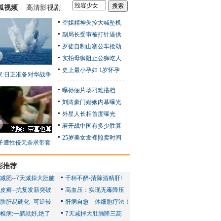
狐视频
|
高清影视剧
空姐精神失控大喊坠机
副局长受审被打针逼供
歹徒自制山寨公车抢劫
实拍母狮阻止公狮吃人
史上最小孕妇 1岁怀孕
家:日正准备对华战争
曝孙俪片场刁难搭档
刘涛豪门婚姻内幕曝光
外星人长相首度曝光
若开战中国有多少胜算
25岁美女发裸照卖时间
子遭性侵无奈求带套
彩推荐