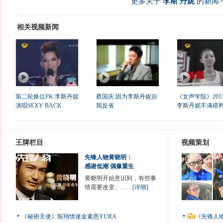
更多关于
李斯 丹妮
的新闻>
相关视频新闻
第二轮换位PK:李斯丹妮
蔡国庆:因为李斯丹妮自
《女声学院》2011
演唱SEXY BACK
我反省
李斯丹妮不满搭档危
王牌栏目
视频策划
先锋人物黄晓明：
感谢低潮 偶像重生
黄晓明开始意识到，有些事
情需要改变。……
[详细]
《秘密天使》陈翔情迷金素恩YURA
《先锋人