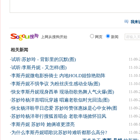
我来
上网从搜狗开始
网页
新闻
相关新闻
·
试听:苏妙玲 - 背影里的沉默(图)
11-09-
·
试听:李斯丹妮 - 又怎样(图)
11-10-
·
李斯丹妮微电影扮骑士 内地HOLD姐惊艳助阵
11-10-
·
李斯丹妮不惧争议 为粉丝庆生感动全场(图)
11-10-
·
快女李斯丹妮现身西单 现场劲歌热舞人气火爆(图)
11-09-
·
苏妙玲杨洋首唱玩穿越 唱遍老歌似时光回流(图)
11-09-
·
快女杨洋盼早日恋爱 苏妙玲赞张惠妹是心中女神(图
11-09-
·
苏妙玲杨洋举行搜狐首唱会 老歌串场掀怀旧风
11-09-
·
李斯丹妮 苏妙玲 她俩谁更漂亮
11-08-
·
为什么李斯丹妮唱歌比苏妙玲难听都那么高分?
11-08-