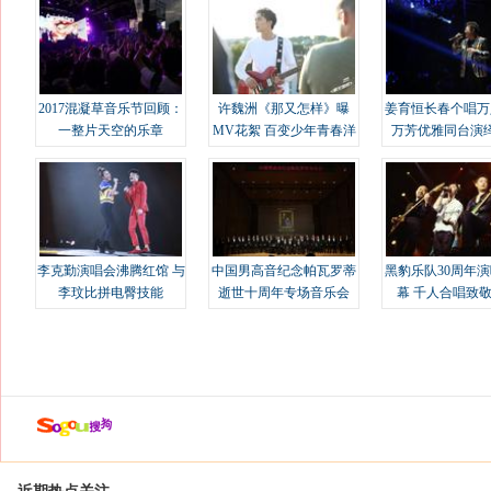
2017混凝草音乐节回顾：
许魏洲《那又怎样》曝
姜育恒长春个唱万
一整片天空的乐章
MV花絮 百变少年青春洋
万芳优雅同台演
溢
李克勤演唱会沸腾红馆 与
中国男高音纪念帕瓦罗蒂
黑豹乐队30周年
李玟比拼电臀技能
逝世十周年专场音乐会
幕 千人合唱致