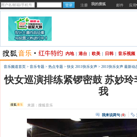
我的搜狐
注册
邮件
应用
内地
|
港台
|
欧美
|
日韩
|
音乐视频
音乐频道首页
>
音乐专题
>
热点专题
>
快女 2011快乐女声
>
2011快乐女声 最新动
快女巡演排练紧锣密鼓 苏妙玲
我
来源：
搜狐音乐
我来说两句
(
0
)