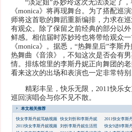
“淡定姐”苏妙玲这次无法淡定了，
《monica》将再现舞台。为了搭配巡
师将这首歌的舞蹈重新编排，力求在巡
有观众。除了保留之前经典的部分以外
鲜感。相信届时苏妙玲也将带给观众一
《monica》。据悉，“热舞皇后”李
热舞曲《音浪》，不知这次是否会有男
情。排练馆里的李斯丹妮正向舞团的老
看来这次的出场和表演也一定非常特别
精彩丰呈，快乐无限，2011快乐女声·bab
巡回演唱会与你不见不散。
本文相关推荐
快女李斯丹妮骂杨视频
快女刘忻和李斯丹妮
2011快女李斯
2011快女李斯丹妮视频
刘忻李斯丹妮生活照
快女9进8李斯