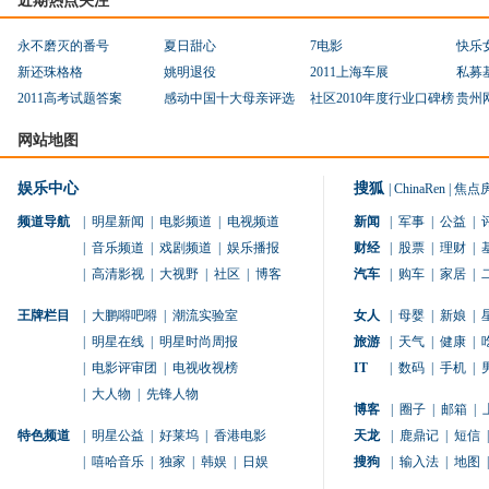
近期热点关注
永不磨灭的番号
夏日甜心
7电影
快乐
新还珠格格
姚明退役
2011上海车展
私募
2011高考试题答案
感动中国十大母亲评选
社区2010年度行业口碑榜
贵州
网站地图
娱乐中心
搜狐
|
ChinaRen
|
焦点
频道导航
|
明星新闻
|
电影频道
|
电视频道
新闻
|
军事
|
公益
|
|
音乐频道
|
戏剧频道
|
娱乐播报
财经
|
股票
|
理财
|
|
高清影视
|
大视野
|
社区
|
博客
汽车
|
购车
|
家居
|
王牌栏目
|
大鹏嘚吧嘚
|
潮流实验室
女人
|
母婴
|
新娘
|
|
明星在线
|
明星时尚周报
旅游
|
天气
|
健康
|
|
电影评审团
|
电视收视榜
IT
|
数码
|
手机
|
|
大人物
|
先锋人物
博客
|
圈子
|
邮箱
|
特色频道
|
明星公益
|
好莱坞
|
香港电影
天龙
|
鹿鼎记
|
短信
|
|
嘻哈音乐
|
独家
|
韩娱
|
日娱
搜狗
|
输入法
|
地图
|