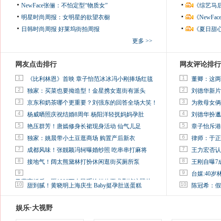
NewFace张俪：不怕定型“物质女”
《综艺马
明星时尚周报：女明星的欲望衣橱
《NewF
日韩时尚周报
好莱坞街拍周报
《夏日甜
更多 >>
网友点击排行
网友评论排行
1
1
《比利林恩》首映 章子怡范冰冰冯小刚捧场红毯
董卿：这两
2
2
独家：买菜也要拗造型！金星携女逛街有派头
刘德华新片
3
3
京东和奶茶哪个更重要？刘强东的回答全场大笑！
为救母女俩
4
4
杨威晒照庆祝结婚8周年 杨阳洋轻抚妈妈孕肚
刘德华扮邋
5
5
艳压群芳！唐嫣修身长裙现身活动 仙气儿足
章子怡斥港
6
6
独家：姚晨带小土豆逛商场 购置产后新衣
律师：于正
7
7
成都风味！张靓颖冯轲曝婚纱照 吃串串打麻将
王力宏否认
8
8
接地气！阔太熊黛林打扮休闲逛街买厕所泵
王刚自曝7
9
9
台媒:40
马蓉离婚后，砸1000万人民币给媒体要求删掉这照片
10
10
甜到腻！黄晓明上海庆生 Baby挺孕肚送蛋糕
陈冠希：假
娱乐·大视野