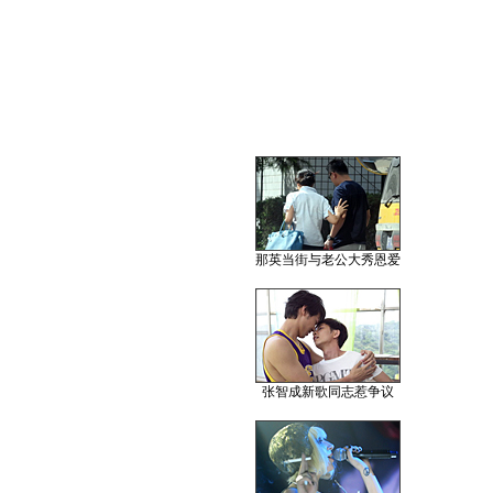
那英当街与老公大秀恩爱
张智成新歌同志惹争议