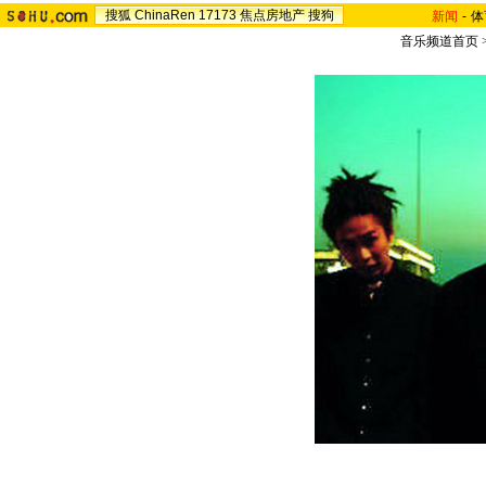
搜狐
ChinaRen
17173
焦点房地产
搜狗
新闻
-
体
音乐频道首页