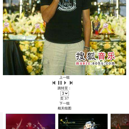
上一组
跳转至：
页
3/7
下一组
相关组图