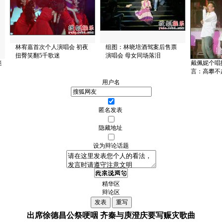
林宥嘉首次个人演唱会 初夜
组图：林晓培酒驾案后售票
扭臀笑翻5千歌迷
演唱会 母女同场落泪
迷
戴佩妮个唱
言：高攀不
用户名
匿名发表
隐藏地址
设为辩论话题
精华区
辩论区
出席徐德昌公祭哽咽 齐秦与庾澄庆要写赈灾歌曲