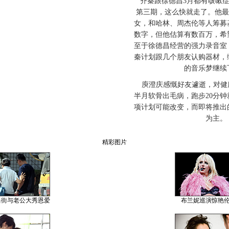
齐秦跟徐德昌3月都有咳嗽症
第三期，这么快就走了。他最
女，和哈林、周杰伦等人筹募
数字，但他估算有数百万，希
至于徐德昌经营的强力录音室
秦计划跟几个朋友认购器材，
的音乐梦继续
庾澄庆感慨好友遽逝，对健
半月软骨出毛病，跑步20分
项计划可能改变，而即将推出
为主。
精彩图片
当街与老公大秀恩爱
布兰妮巡演惊艳