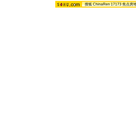
搜狐
ChinaRen
17173
焦点房