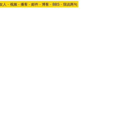
女人
-
视频
-
播客
-
邮件
-
博客
-
BBS
-
我说两句