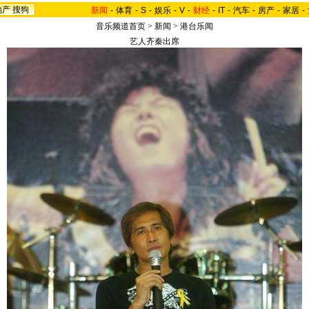
地产
搜狗
新闻
-
体育
-
S
-
娱乐
-
V
-
财经
-
IT
-
汽车
-
房产
-
家居
-
音乐频道首页
>
新闻
>
港台乐闻
艺人齐秦出席