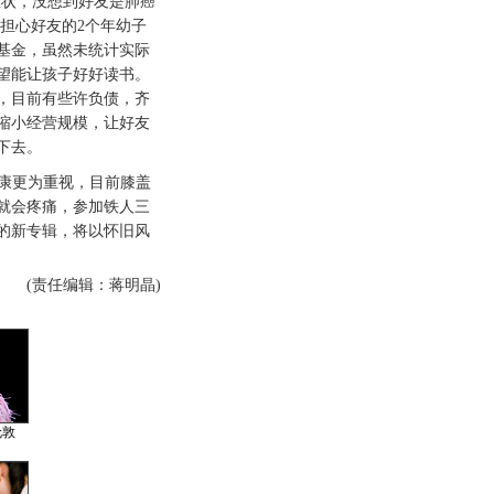
状，没想到好友是肺癌
担心好友的2个年幼子
基金，虽然未统计实际
望能让孩子好好读书。
，目前有些许负债，齐
缩小经营规模，让好友
下去。
康更为重视，目前膝盖
钟就会疼痛，参加铁人三
的新专辑，将以怀旧风
(责任编辑：蒋明晶)
伦敦