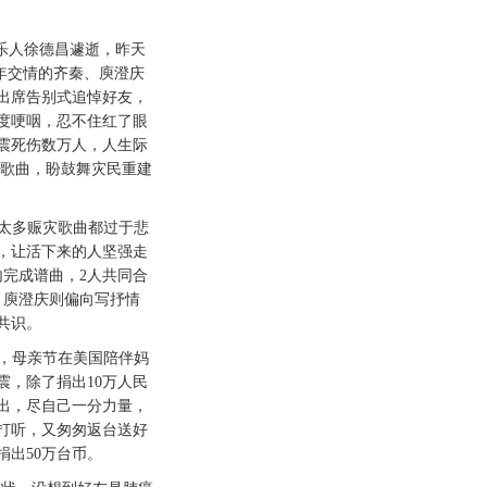
音乐人徐德昌遽逝，昨天
0年交情的齐秦、庾澄庆
出席告别式追悼好友，
度哽咽，忍不住红了眼
震死伤数万人，人生际
灾歌曲，盼鼓舞灾民重建
太多赈灾歌曲都过于悲
，让活下来的人坚强走
内完成谱曲，2人共同合
，庾澄庆则偏向写抒情
共识。
，母亲节在美国陪伴妈
震，除了捐出10万人民
出，尽自己一分力量，
打听，又匆匆返台送好
捐出50万台币。