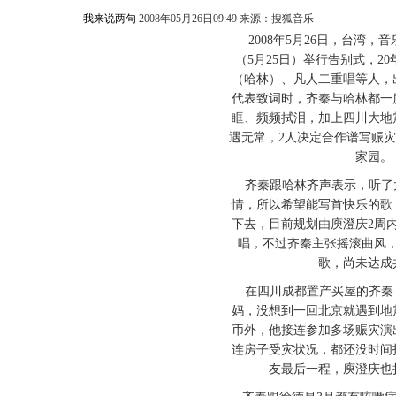
我来说两句
2008年05月26日09:49 来源：搜狐音乐
2008年5月26日，台湾，
（5月25日）举行告别式，2
（哈林）、凡人二重唱等人，
代表致词时，齐秦与哈林都一
眶、频频拭泪，加上四川大地
遇无常，2人决定合作谱写赈
家园。
齐秦跟哈林齐声表示，听了
情，所以希望能写首快乐的歌
下去，目前规划由庾澄庆2周
唱，不过齐秦主张摇滚曲风
歌，尚未达成
在四川成都置产买屋的齐秦
妈，没想到一回北京就遇到地
币外，他接连参加多场赈灾演
连房子受灾状况，都还没时间
友最后一程，庾澄庆也