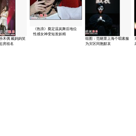
《热浪》奠定温岚舞后地位
性感女神变短发妖精
扮木偶 戴妈妈笑
组图：范晓萱上海个唱素服
起房祖名
为灾区同胞默哀