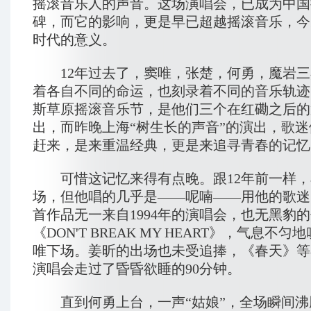
摇滚音乐人的声音。这场演唱会，已成为中国
碑，而它的影响，更是早已超越摇滚音乐，今
时代的意义。
12年过去了，窦唯，张楚，何勇，魔岩三
着各自不同的命运，也刻录着不同的音乐轨迹
斯草原摇滚音乐节，是他们三个在红磡之后的
出，而昨晚上海“树生长的声音”的演出，歌
赶来，是来重温经典，更是来追寻青春的记忆
可惜这记忆来得有点晚。跟12年前一样，
场，但他唱的几乎是——呢喃——用他的歌迷
首作品无一来自1994年的演唱会，也无黑豹
《DON'T BREAK MY HEART》，气息不
唯下场。姜昕的出场也未受追捧，《春天》等
演唱会走过了昏昏欲睡的90分钟。
直到何勇上台，一声“姑娘”，全场瞬间沸