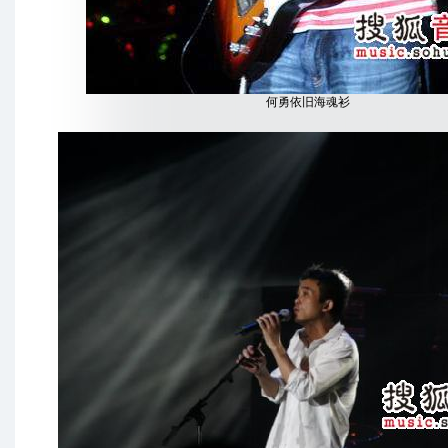
何勇依旧海魂衫