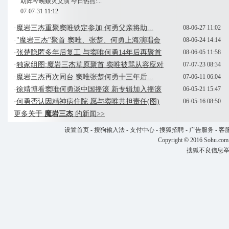
助阵今晚赈灾义演 今日热点:...
07-07-31 11:12
·
魔岩三杰重聚窦唯铁定参加 何勇父亲将助...
08-06-27 11:02
·
"魔岩三杰"聚首 窦唯、张楚、何勇上海演唱会
08-06-24 14:14
·
张楚隐匿多年后复工 与窦唯何勇14年后再聚首
08-06-05 11:58
·
独家组图:魔岩三杰草原聚首 窦唯被骂从容应对
07-07-23 08:34
·
魔岩三杰再次同台 窦唯张楚何勇十三年后...
07-06-11 06:04
·
徐靖博看窦唯何勇谈中国摇滚 新专辑加入摇滚
06-05-21 15:47
·
何勇否认因精神病住院 愿与窦唯共担责任(图)
06-05-16 08:50
更多关于
魔岩三杰
的新闻>>
设置首页
-
搜狗输入法
-
支付中心
-
搜狐招聘
-
广告服务
-
客
Copyright
©
2016 Sohu.com
搜狐不良信息