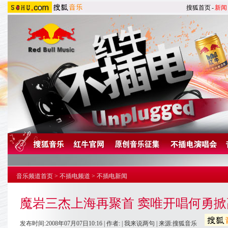
搜狐首页
-
新闻
音乐频道首页
>
不插电频道
>
不插电新闻
魔岩三杰上海再聚首 窦唯开唱何勇掀高
发布时间:2008年07月07日10:16 | 作者: |
我来说两句
| 来源:搜狐音乐