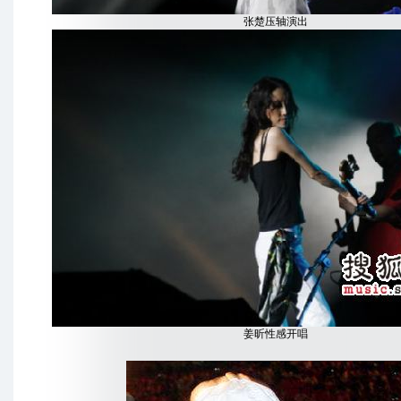
张楚压轴演出
姜昕性感开唱