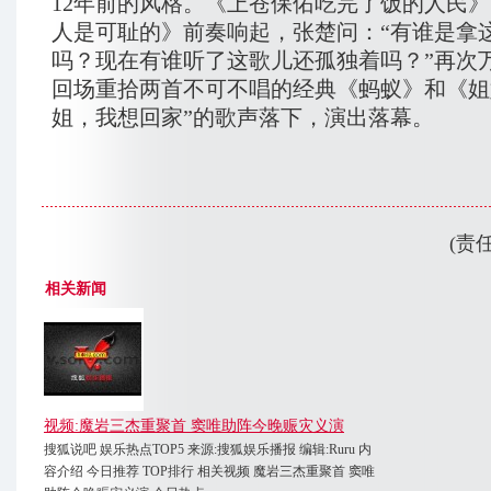
12年前的风格。《上苍保佑吃完了饭的人民
人是可耻的》前奏响起，张楚问：“有谁是拿
吗？现在有谁听了这歌儿还孤独着吗？”再次
回场重拾两首不可不唱的经典《蚂蚁》和《姐
姐，我想回家”的歌声落下，演出落幕。
(责
相关新闻
视频:魔岩三杰重聚首 窦唯助阵今晚赈灾义演
搜狐说吧 娱乐热点TOP5 来源:搜狐娱乐播报 编辑:Ruru 内
容介绍 今日推荐 TOP排行 相关视频 魔岩三杰重聚首 窦唯