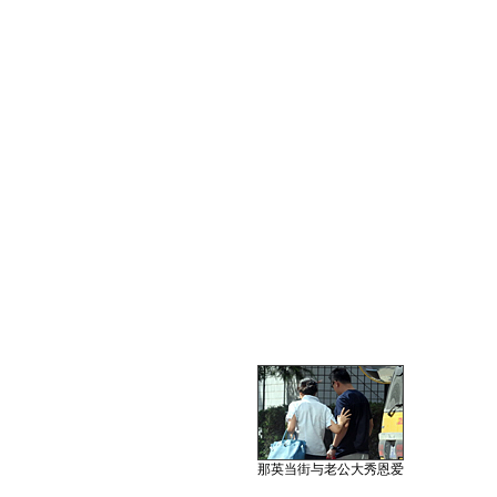
那英当街与老公大秀恩爱