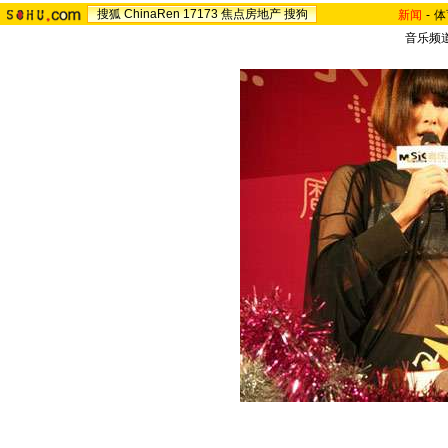
搜狐
ChinaRen
17173
焦点房地产
搜狗
新闻
-
体
音乐频