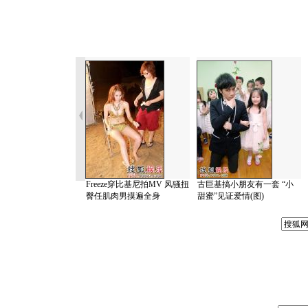
Freeze穿比基尼拍MV 风骚扭
古巨基搞小朋友有一套 “小
臀任肌肉男摸遍全身
甜蜜”见证爱情(图)