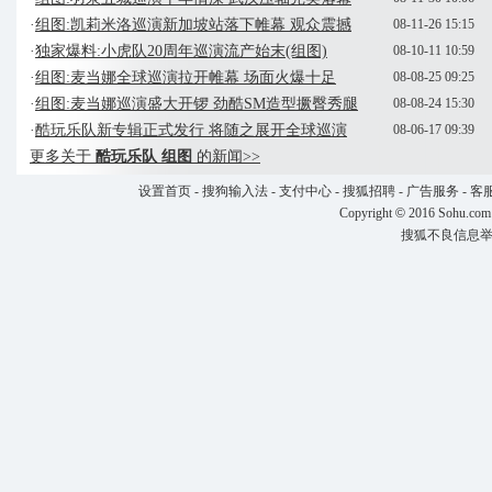
·
组图:凯莉米洛巡演新加坡站落下帷幕 观众震撼
08-11-26 15:15
·
独家爆料:小虎队20周年巡演流产始末(组图)
08-10-11 10:59
·
组图:麦当娜全球巡演拉开帷幕 场面火爆十足
08-08-25 09:25
·
组图:麦当娜巡演盛大开锣 劲酷SM造型撅臀秀腿
08-08-24 15:30
·
酷玩乐队新专辑正式发行 将随之展开全球巡演
08-06-17 09:39
更多关于
酷玩乐队 组图
的新闻>>
设置首页
-
搜狗输入法
-
支付中心
-
搜狐招聘
-
广告服务
-
客
Copyright
©
2016 Sohu.com
搜狐不良信息