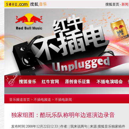
搜狐首页
-
新闻
音乐频道首页
>
不插电频道
>
不插电新闻
独家组图：酷玩乐队称明年边巡演边录音
发布时间:2008年12月22日12:33 | 作者: |
我来说两句
| 来源:搜狐音乐独家稿件