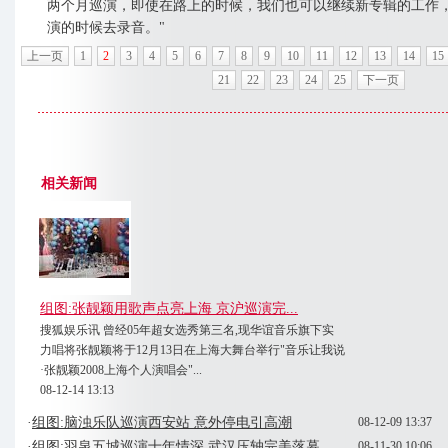
两个月巡演，即使在路上的时候，我们也可以继续新专辑的工作
演的时候去录音。"
上一页
1
2
3
4
5
6
7
8
9
10
11
12
13
14
15
21
22
23
24
25
下一页
相关新闻
组图:张靓颖用歌声点亮上海 京沪巡演完...
搜狐娱乐讯 曾经05年超女选秀第三名,现华谊音乐旗下实
力唱将张靓颖将于12月13日在上海大舞台举行"音乐让我说
·张靓颖2008上海个人演唱会"...
08-12-14 13:13
·
组图:脑浊乐队巡演西安站 意外停电引高潮
08-12-09 13:37
·
组图:羽泉五城巡演十年情深 武汉压轴完美落幕
08-11-30 10:06