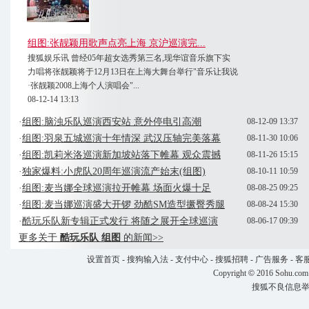
组图:张靓颖用歌声点亮上海 京沪巡演完...
搜狐娱乐讯 曾经05年超女选秀第三名,现华谊音乐旗下实
力唱将张靓颖将于12月13日在上海大舞台举行"音乐让我说
·张靓颖2008上海个人演唱会"...
08-12-14 13:13
·
组图:脑浊乐队巡演西安站 意外停电引高潮
08-12-09 13:37
·
组图:羽泉五城巡演十年情深 武汉压轴完美落幕
08-11-30 10:06
·
组图:凯莉米洛巡演新加坡站落下帷幕 观众震撼
08-11-26 15:15
·
独家爆料:小虎队20周年巡演流产始末(组图)
08-10-11 10:59
·
组图:麦当娜全球巡演拉开帷幕 场面火爆十足
08-08-25 09:25
·
组图:麦当娜巡演盛大开锣 劲酷SM造型撅臀秀腿
08-08-24 15:30
·
酷玩乐队新专辑正式发行 将随之展开全球巡演
08-06-17 09:39
更多关于
酷玩乐队 组图
的新闻>>
设置首页
-
搜狗输入法
-
支付中心
-
搜狐招聘
-
广告服务
-
客
Copyright
©
2016 Sohu.com
搜狐不良信息