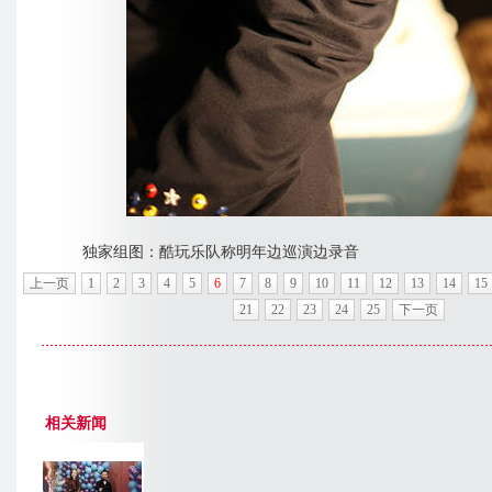
独家组图：酷玩乐队称明年边巡演边录音
上一页
1
2
3
4
5
6
7
8
9
10
11
12
13
14
15
21
22
23
24
25
下一页
相关新闻