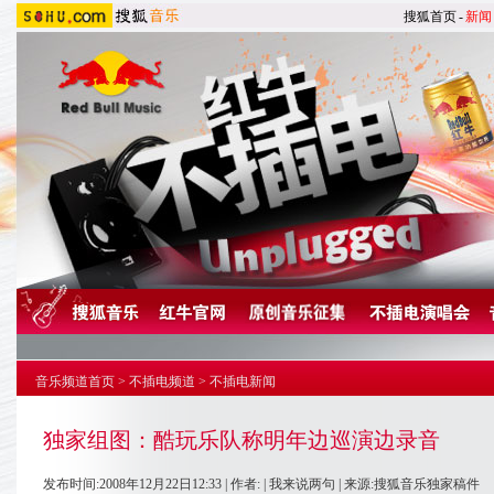
搜狐首页
-
新闻
音乐频道首页
>
不插电频道
>
不插电新闻
独家组图：酷玩乐队称明年边巡演边录音
发布时间:2008年12月22日12:33 | 作者: |
我来说两句
| 来源:搜狐音乐独家稿件