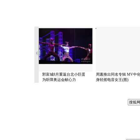
郭富城8月重返台北小巨蛋
周蕙推出同名专辑 MV中
为听障奥运会献心力
身轻摇电音女王(图)