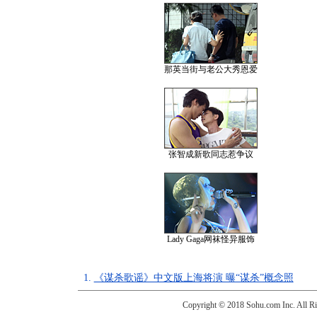
那英当街与老公大秀恩爱
张智成新歌同志惹争议
Lady Gaga网袜怪异服饰
1.
《谋杀歌谣》中文版上海将演 曝“谋杀”概念照
Copyright © 2018 Sohu.com Inc. Al