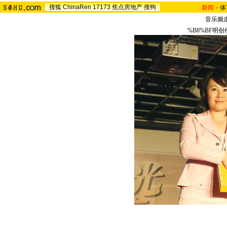
搜狐
ChinaRen
17173
焦点房地产
搜狗
新闻
-
体
音乐频
%B8%BF明