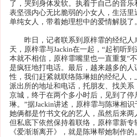
了，哭到身体发软。执着于自己的音乐
表坚强内心无比脆弱的小女人，生活里
单纯女人，带着她理想中的爱情解脱了
昨日，记者联系到原梓霏的经纪人Jac
天，原梓霏与Jackin在一起，“起初听
本就不相信，原梓霏嘴里也一直重复"不
是疯狂地打电话。最后，越来越多的人
性，我们赶紧就联络陈琳姐的经纪人，
派出所的地址和电话，托朋友、找关系
京城，终于在两个多小时后，见到了停
琳。”据Jackin讲述，原梓霏与陈琳相识
她俩都是竹书文化的艺人，虽然后来两
但私底下依然保持着联络，原梓霏新专
《爱渐渐离开》，就是陈琳帮她制作的