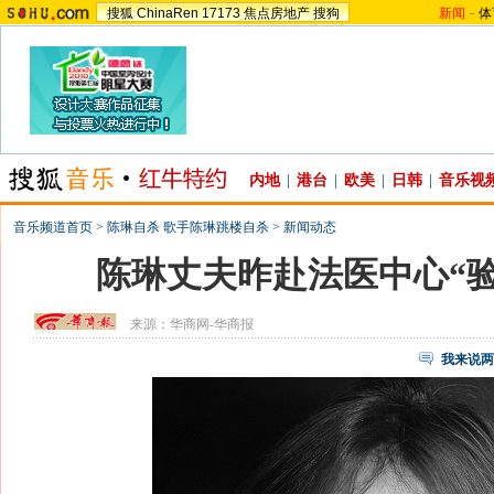
搜狐
ChinaRen
17173
焦点房地产
搜狗
新闻
-
体
内地
|
港台
|
欧美
|
日韩
|
音乐视
音乐频道首页
>
陈琳自杀 歌手陈琳跳楼自杀
>
新闻动态
陈琳丈夫昨赴法医中心“验
来源：
华商网-华商报
我来说两