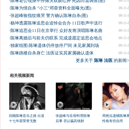
·
陈琳老公现身不停痛哭双眼红肿 死因尚需调查(图)
09-11-
·
陈琳为情自杀 "小三"邓蓉资料全面曝光(图)
09-11-
·
张超峰验指纹痛哭 警方确认陈琳自杀(图)
09-11-
·
杨坤透露陈琳追思会追悼会合办 11日歌声中送行
09-11-
·
陈琳追思会11日在京举行 众好友将演唱陈琳名曲
09-11-
·
陈琳离婚后与前夫仍联系 完成遗愿定追思会地点
09-11-
·
独家组图:陈琳遗体仍停放停尸间 未见家属到场
09-11-
·
陈琳跳楼自杀身亡 法医证实其家属确认遗体
09-11-
更多关于
陈琳 法医
的新闻>
相关视频新闻
回顾陈琳音乐之路 出道
张超峰与岳母料理陈琳
周艳泓遗憾陈琳离
十七年获荣誉无数
后事 否认骗其钱财
性格有些自闭