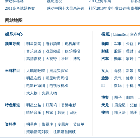
新还珠格格
姚明退役
2011上海车展
私募
2011高考试题答案
感动中国十大母亲评选
社区2010年度行业口碑榜
贵州
网站地图
娱乐中心
搜狐
|
ChinaRen
|
焦点
频道导航
|
明星新闻
|
电影频道
|
电视频道
新闻
|
军事
|
公益
|
|
音乐频道
|
戏剧频道
|
娱乐播报
财经
|
股票
|
理财
|
|
高清影视
|
大视野
|
社区
|
博客
汽车
|
购车
|
家居
|
王牌栏目
|
大鹏嘚吧嘚
|
潮流实验室
女人
|
母婴
|
新娘
|
|
明星在线
|
明星时尚周报
旅游
|
天气
|
健康
|
|
电影评审团
|
电视收视榜
IT
|
数码
|
手机
|
|
大人物
|
先锋人物
博客
|
圈子
|
邮箱
|
特色频道
|
明星公益
|
好莱坞
|
香港电影
天龙
|
鹿鼎记
|
短信
|
|
嘻哈音乐
|
独家
|
韩娱
|
日娱
搜狗
|
输入法
|
地图
|
资料库
|
明星库
|
影视库
|
专题库
|
节目单
|
滚动新闻列表
|
往期娱首回顾