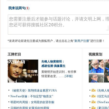
我来说两句
(
1
)
*发表评论前请先注册成为搜狐用户，请点击右上角
“新用户注册”
进行注册！
王牌栏目
视频策划
先锋人物黄晓明：
感谢低潮 偶像重生
黄晓明开始意识到，有些事
情需要改变。……
[详细]
《秘密天使》陈翔情迷金素恩YURA
《先锋人
NewFace张俪：不怕定型“物质女”
《综艺马
明星时尚周报：女明星的欲望衣橱
《NewF
日韩时尚周报
好莱坞街拍周报
《夏日甜