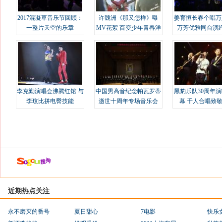
2017混凝草音乐节回顾：
许魏洲《那又怎样》曝
姜育恒长春个唱万
一整片天空的乐章
MV花絮 百变少年青春洋
万芳优雅同台演
溢
李克勤演唱会沸腾红馆 与
中国男高音纪念帕瓦罗蒂
黑豹乐队30周年
李玟比拼电臀技能
逝世十周年专场音乐会
幕 千人合唱致
近期热点关注
永不磨灭的番号
夏日甜心
7电影
快乐