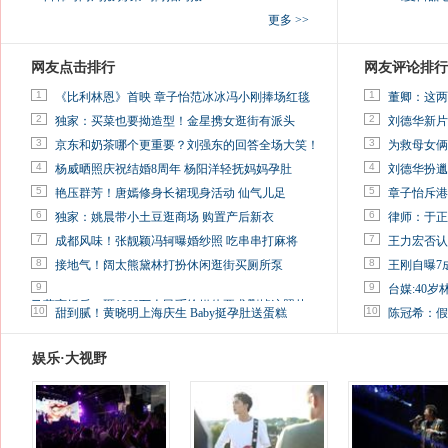
更多 >>
网友点击排行
网友评论排行
1
1
《比利林恩》首映 章子怡范冰冰冯小刚捧场红毯
董卿：这两
2
2
独家：买菜也要拗造型！金星携女逛街有派头
刘德华新片
3
3
京东和奶茶哪个更重要？刘强东的回答全场大笑！
为救母女俩
4
4
杨威晒照庆祝结婚8周年 杨阳洋轻抚妈妈孕肚
刘德华扮邋
5
5
艳压群芳！唐嫣修身长裙现身活动 仙气儿足
章子怡斥港
6
6
独家：姚晨带小土豆逛商场 购置产后新衣
律师：于正
7
7
成都风味！张靓颖冯轲曝婚纱照 吃串串打麻将
王力宏否认
8
8
接地气！阔太熊黛林打扮休闲逛街买厕所泵
王刚自曝7
9
9
台媒:40
马蓉离婚后，砸1000万人民币给媒体要求删掉这照片
10
10
甜到腻！黄晓明上海庆生 Baby挺孕肚送蛋糕
陈冠希：假
娱乐·大视野