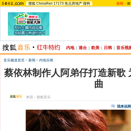
搜狐
ChinaRen
17173
焦点房地产
搜狗
新闻
-
体
内地
|
港台
|
欧美
|
日韩
|
音乐视
音乐频道首页
>
新闻
>
内地乐闻
蔡依林制作人阿弟仔打造新歌 
曲
来源：
搜狐音乐
我来说两