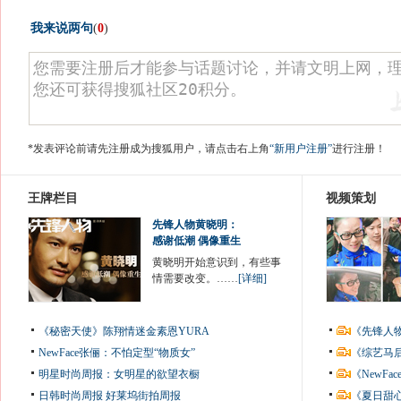
我来说两句
(
0
)
*发表评论前请先注册成为搜狐用户，请点击右上角
“新用户注册”
进行注册！
王牌栏目
视频策划
先锋人物黄晓明：
感谢低潮 偶像重生
黄晓明开始意识到，有些事
情需要改变。……
[详细]
《秘密天使》陈翔情迷金素恩YURA
《先锋人
NewFace张俪：不怕定型“物质女”
《综艺马
明星时尚周报：女明星的欲望衣橱
《NewF
日韩时尚周报
好莱坞街拍周报
《夏日甜