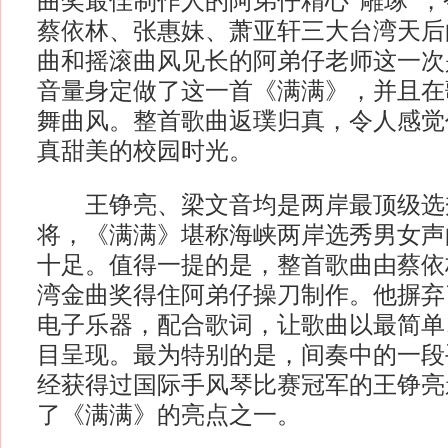
曲奖最佳制作人的阿弟仔精心“雕琢”
蔡依林、张惠妹、萧亚轩三大台湾天后
曲和摇滚曲风见长的阿弟仔老师这一次
音量身定做了这一首《满满》，并且在
舞曲风。整首歌曲返璞归真，令人感觉
真甜美的校园时光。
王铮亮、梁文音均是两岸最顶级选
将，《满满》堪称海峡两岸选秀男女声
十足。值得一提的是，整首歌曲由蔡依
湾金曲奖得住阿弟仔操刀制作。他摒弃
电子乐器，配合歌词，让歌曲以最简单
目呈现。最为特别的是，间奏中的一段
经获得过国际手风琴比赛冠军的王铮亮
了《满满》的亮点之一。