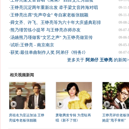
·
王铮亮梁文音首唱《满满》 四目交汇秀甜蜜
09-11-
·
王铮亮沉淀两年重新出发 牵手梁文音跨海对唱
09-11-
·
王铮亮出席"先声夺金" 夸自家老板张靓颖
09-11-
·
舜文齐、许飞、王铮亮等为六十年大庆盛典彩排
09-08-
·
熊乃瑾苦练小提琴 与王铮亮亦师亦友
09-07-
·
汤嬿熊乃瑾做客"文艺之声" 为王铮亮做宣传
09-06-
·
试听:王铮亮 - 南京南京
09-05-
·
获奖:最佳单曲制作人奖 阿弟仔《特务J》
08-07-
更多关于
阿弟仔 王铮亮
的新闻>
相关视频新闻
房祖名为亚运加油 王铮
萧敬腾发专辑 为雪耻再
王铮亮评价老板
亮猛夸老板张靓颖
唱《新不了情》
她是"甩手掌柜"