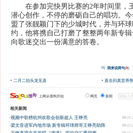
在参加完快男比赛的2年时间里，王
潜心创作，不停的磨砺自己的唱功。今
盟了张靓颖门下的少城时代，并与环球
约，他将携自己打磨了整整两年新专辑
向歌迷交出一份满意的答卷。
我来说两句
(
0
)
二月二抬头龙见喜
直击归真堂养
上网从搜狗开始
网页
新闻
相关新闻
·
视频中歌榜杭州欢歌会创新超人 王铮亮
09-11-
·
梁文音进军内地市场 新专辑环球师哥王铮亮助阵
09-11-