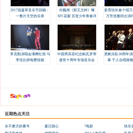
2017混凝草音乐节回顾：
许魏洲《那又怎样》曝
姜育恒长春个唱万
一整片天空的乐章
MV花絮 百变少年青春洋
万芳优雅同台演
溢
李克勤演唱会沸腾红馆 与
中国男高音纪念帕瓦罗蒂
黑豹乐队30周年
李玟比拼电臀技能
逝世十周年专场音乐会
幕 千人合唱致
近期热点关注
永不磨灭的番号
夏日甜心
7电影
快乐