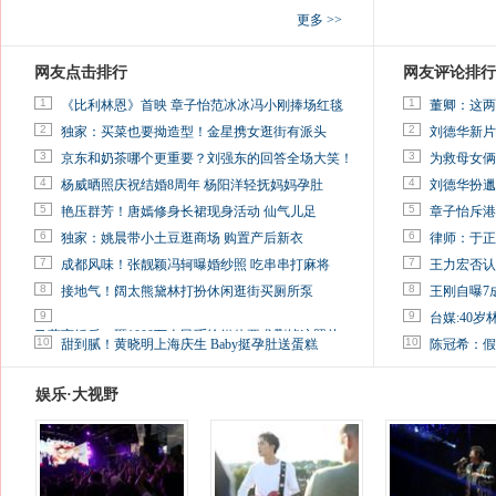
更多 >>
网友点击排行
网友评论排行
1
1
《比利林恩》首映 章子怡范冰冰冯小刚捧场红毯
董卿：这两
2
2
独家：买菜也要拗造型！金星携女逛街有派头
刘德华新片
3
3
京东和奶茶哪个更重要？刘强东的回答全场大笑！
为救母女俩
4
4
杨威晒照庆祝结婚8周年 杨阳洋轻抚妈妈孕肚
刘德华扮邋
5
5
艳压群芳！唐嫣修身长裙现身活动 仙气儿足
章子怡斥港
6
6
独家：姚晨带小土豆逛商场 购置产后新衣
律师：于正
7
7
成都风味！张靓颖冯轲曝婚纱照 吃串串打麻将
王力宏否认
8
8
接地气！阔太熊黛林打扮休闲逛街买厕所泵
王刚自曝7
9
9
台媒:40
马蓉离婚后，砸1000万人民币给媒体要求删掉这照片
10
10
甜到腻！黄晓明上海庆生 Baby挺孕肚送蛋糕
陈冠希：假
娱乐·大视野