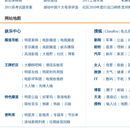
新还珠格格
姚明退役
2011上海车展
私募
2011高考试题答案
感动中国十大母亲评选
社区2010年度行业口碑榜
贵州
网站地图
娱乐中心
搜狐
|
ChinaRen
|
焦点
频道导航
|
明星新闻
|
电影频道
|
电视频道
新闻
|
军事
|
公益
|
|
音乐频道
|
戏剧频道
|
娱乐播报
财经
|
股票
|
理财
|
|
高清影视
|
大视野
|
社区
|
博客
汽车
|
购车
|
家居
|
王牌栏目
|
大鹏嘚吧嘚
|
潮流实验室
女人
|
母婴
|
新娘
|
|
明星在线
|
明星时尚周报
旅游
|
天气
|
健康
|
|
电影评审团
|
电视收视榜
IT
|
数码
|
手机
|
|
大人物
|
先锋人物
博客
|
圈子
|
邮箱
|
特色频道
|
明星公益
|
好莱坞
|
香港电影
天龙
|
鹿鼎记
|
短信
|
|
嘻哈音乐
|
独家
|
韩娱
|
日娱
搜狗
|
输入法
|
地图
|
资料库
|
明星库
|
影视库
|
专题库
|
节目单
|
滚动新闻列表
|
往期娱首回顾