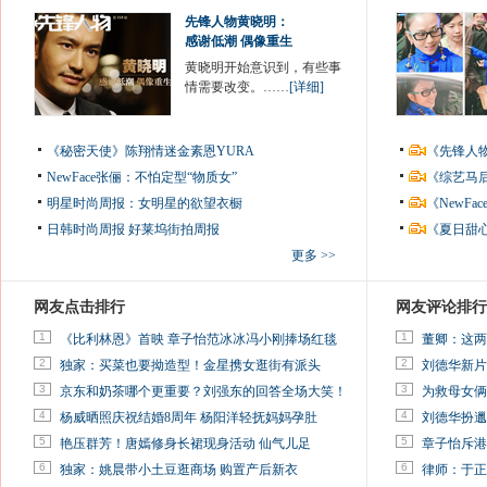
先锋人物黄晓明：
感谢低潮 偶像重生
黄晓明开始意识到，有些事
情需要改变。……
[详细]
《秘密天使》陈翔情迷金素恩YURA
《先锋人
NewFace张俪：不怕定型“物质女”
《综艺马
明星时尚周报：女明星的欲望衣橱
《NewF
日韩时尚周报
好莱坞街拍周报
《夏日甜
更多 >>
网友点击排行
网友评论排行
1
1
《比利林恩》首映 章子怡范冰冰冯小刚捧场红毯
董卿：这两
2
2
独家：买菜也要拗造型！金星携女逛街有派头
刘德华新片
3
3
京东和奶茶哪个更重要？刘强东的回答全场大笑！
为救母女俩
4
4
杨威晒照庆祝结婚8周年 杨阳洋轻抚妈妈孕肚
刘德华扮邋
5
5
艳压群芳！唐嫣修身长裙现身活动 仙气儿足
章子怡斥港
6
6
独家：姚晨带小土豆逛商场 购置产后新衣
律师：于正