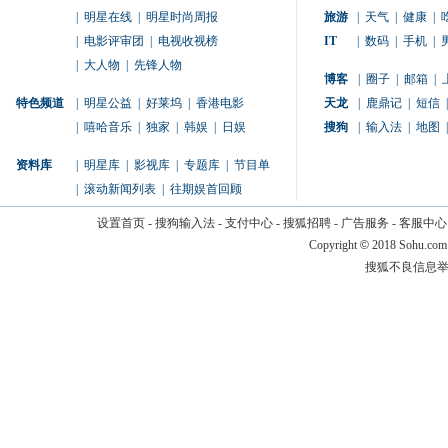
|
明星在线
|
明星时尚周报
旅游
|
天气
|
健康
|
|
电影评审团
|
电视收视榜
IT
|
数码
|
手机
|
|
大人物
|
先锋人物
博客
|
圈子
|
邮箱
|
特色频道
|
明星公益
|
好莱坞
|
香港电影
天龙
|
鹿鼎记
|
短信
|
|
嘻哈音乐
|
独家
|
韩娱
|
日娱
搜狗
|
输入法
|
地图
|
资料库
|
明星库
|
影视库
|
专题库
|
节目单
|
滚动新闻列表
|
往期娱首回顾
设置首页
-
搜狗输入法
-
支付中心
-
搜狐招聘
-
广告服务
-
客服中心
Copyright
©
2018 Sohu.com
搜狐不良信息