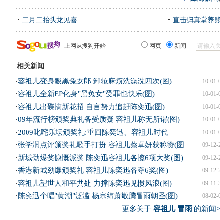
二月二抬头龙见喜
直击归真堂养
上网从搜狗开始
网页
新闻
相关新闻
·
容祖儿变身黢黑兔女郎 卸妆麻烦洗澡洗四次(图)
10-01-
·
容祖儿全新EP化身"黑兔女"受罪也快乐(图)
10-01-
·
容祖儿出碟搞新花招 自言努力追赶陈奕迅(图)
10-01-
·
09年流行榜颁奖典礼备受质疑 容祖儿称无所谓(图)
10-01-
·
2009叱咤乐坛颁奖礼:重回陈奕迅、容祖儿时代
10-01-
·
张学润点评颁奖礼歌手打扮 容祖儿蔡卓妍获称赞(图
09-12-
·
新城劲爆奖慷慨派奖 陈奕迅容祖儿各揽6项大奖(图)
09-12-
·
香港新城劲爆颁奖礼 容祖儿陈奕迅各夺6奖(图)
09-12-
·
容祖儿望世人和平共处 力撑陈奕迅见惯风浪(图)
09-11-
·
陈奕迅个唱"黄潮"泛滥 杨宗纬萧敬腾冒雨朝圣(图)
08-02-
更多关于
容祖儿 冒雨
的新闻>