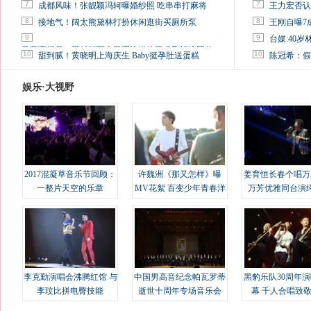
7
7
成都风味！张靓颖冯轲曝婚纱照 吃串串打麻将
王力宏否认
8
8
接地气！阔太熊黛林打扮休闲逛街买厕所泵
王刚自曝7
9
9
台媒:40
马蓉离婚后，砸1000万人民币给媒体要求删掉这照片
10
10
甜到腻！黄晓明上海庆生 Baby挺孕肚送蛋糕
陈冠希：假
娱乐·大视野
2017混凝草音乐节回顾：
许魏洲《那又怎样》曝
姜育恒长春个唱万
一整片天空的乐章
MV花絮 百变少年青春洋
万芳优雅同台演
溢
李克勤演唱会沸腾红馆 与
中国男高音纪念帕瓦罗蒂
黑豹乐队30周年
李玟比拼电臀技能
逝世十周年专场音乐会
幕 千人合唱致