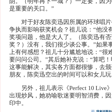
阴。（明年再下一城？）一定要，因为
是重要的关口。”
对于好友陈奕迅因所属的环球唱片
争执而影响获奖机会？祖儿说：“他没
奖项问题，他是大人了。（陈奕迅有否
奖？）没有，我们很少谈公事。”如果
上有何感想？祖儿十分尴尬地说：“很
要问问公司。”其后她补充说：“算吧
这事能解决，其实各方面都很惨，去颁
朋友，陈奕迅空出的时间可以和女儿玩
另外，祖儿表示《Perfect 10 Li
出现炒风，她劝喻歌迷要明智消费，因
印中。
我来说两句