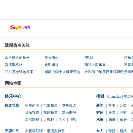
近期热点关注
永不磨灭的番号
夏日甜心
7电影
快乐
新还珠格格
姚明退役
2011上海车展
私募
2011高考试题答案
感动中国十大母亲评选
社区2010年度行业口碑榜
贵州
网站地图
娱乐中心
搜狐
|
ChinaRen
|
焦点
频道导航
|
明星新闻
|
电影频道
|
电视频道
新闻
|
军事
|
公益
|
|
音乐频道
|
戏剧频道
|
娱乐播报
财经
|
股票
|
理财
|
|
高清影视
|
大视野
|
社区
|
博客
汽车
|
购车
|
家居
|
王牌栏目
|
大鹏嘚吧嘚
|
潮流实验室
女人
|
母婴
|
新娘
|