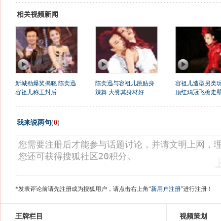
相关视频新闻
新城劲爆奖揭晓 陈奕迅
陈奕迅与容祖儿跳贴身
容祖儿造型另类
容祖儿称王封后
辣舞 大赞其身材好
顶红鸡冠飞檐走
我来说两句
(
0
)
*发表评论前请先注册成为搜狐用户，请点击右上角
“新用户注册”
进行注册！
王牌栏目
视频策划