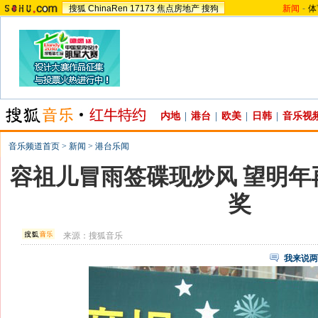
搜狐
ChinaRen
17173
焦点房地产
搜狗
新闻
-
体
内地
|
港台
|
欧美
|
日韩
|
音乐视
音乐频道首页
>
新闻
>
港台乐闻
容祖儿冒雨签碟现炒风 望明年
奖
来源：
搜狐音乐
我来说两