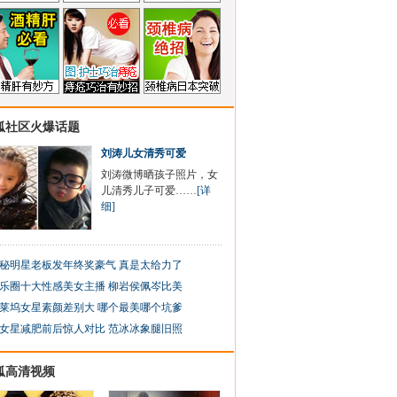
狐社区火爆话题
刘涛儿女清秀可爱
刘涛微博晒孩子照片，女
儿清秀儿子可爱……
[详
细]
秘明星老板发年终奖豪气 真是太给力了
乐圈十大性感美女主播 柳岩侯佩岑比美
莱坞女星素颜差别大 哪个最美哪个坑爹
女星减肥前后惊人对比 范冰冰象腿旧照
狐高清视频