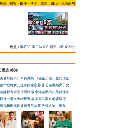
视频
-
播客
-
邮件
-
博客
-
微博
-
BBS
-
我说两句
热点：
滚石30
重口味MV
新声力量
周杰伦
日重点关注
夫妻那些事》单身潮趴
《秘密天使》魔幻预告
德华欲将女儿送妻娘家密养
张艺谋再婚育子女
当娜新专辑宣传照性感
李湘减肥成功黑丝现身
峥外出带女士帽显邋遢
吴秀波离京老婆送行
狐视频电视剧盛典背后故事
先锋人物：黄磊