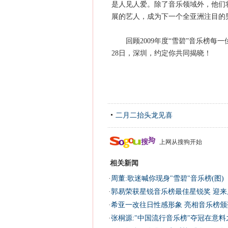
是人见人爱。除了音乐领域外，他们
展的艺人，成为下一个全亚洲注目的
回顾2009年度“雪碧”音乐榜每一
28日，深圳，约定你共同揭晓！
二月二抬头龙见喜
上网从搜狗开始
相关新闻
·
周董:歌迷喊你现身"雪碧"音乐榜(图)
·
郭易荣获星锐音乐榜最佳星锐奖 迎来
·
希亚一改往日性感形象 亮相音乐榜颁
·
张桐源:"中国流行音乐榜"夺冠在意料之