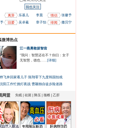
已有
58,329
人关注
我也关注
乐基儿
李晨
张馨予
离异
情侣
予
吴卓羲
章子怡
撒贝宁
旧爱
绯闻
狐微博热点
江一燕勇敢拔智齿
“我问：智慧还在不？你曰：女子
无智慧，德也……
[详细]
烨飞奔回家看儿子
·
陈翔零下九度韩国拍戏
沈阳工作忙挑灯夜战
·
曹颖独自徒步险迷路