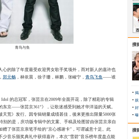
搜
青鸟与鱼
心的除了年度最受欢迎男女歌手奖项外，而对新人的嘉许也
，
郑元畅
，林依晨，徐子珊，林鹏，张峻宁，
青鸟飞鱼
——谁
揭
Idol 的总冠军，张芸京在2009年全面开花，除了精彩的专辑
娱
东京——张芸京361°》，让歌迷感受到她才华洋溢的天赋。
好
《破天荒》发行。因专辑销量成绩甚佳，後来更推出限量5000张
曝
最特别的是，庆功版专辑中的文案、手稿及绘图皆由张芸京亲自
加赠了张芸京亲笔手绘的“京心感谢卡”，可谓诚意十足。此
搜
不少音乐颁奖典礼中获得嘉许，本次“雪碧”音乐榜年度盘点能