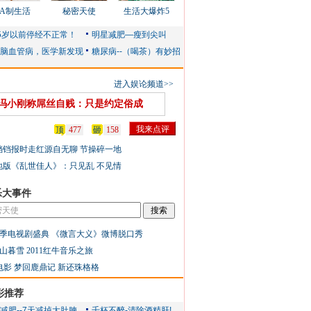
AA制生活
秘密天使
生活大爆炸5
进入娱论频道>>
冯小刚称屌丝自贱：只是约定俗成
顶
477
砸
158
铛铛报时走红源自无聊 节操碎一地
地版《乱世佳人》：只见乱 不见情
乐大事件
季电视剧盛典
《微言大义》微博脱口秀
山暮雪
2011红牛音乐之旅
电影
梦回鹿鼎记
新还珠格格
彩推荐