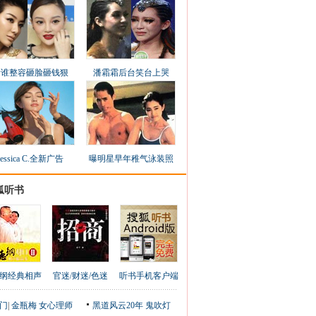
看谁整容砸脸砸钱狠
潘霜霜后台笑台上哭
Jessica C.全新广告
曝明星早年稚气泳装照
狐听书
纲经典相声
官迷/财迷/色迷
听书手机客户端
门
|
金瓶梅
女心理师
黑道风云20年
鬼吹灯