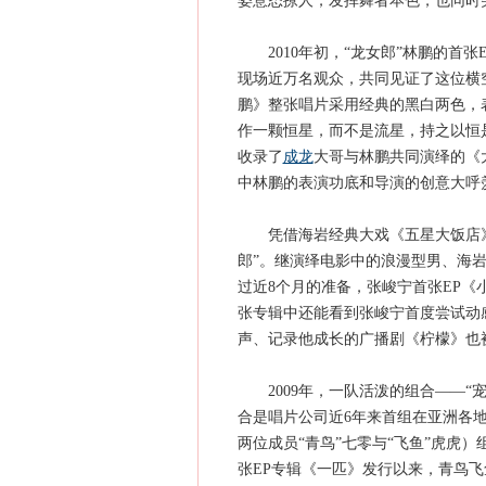
姿意态撩人，发挥舞者本色，也同时
2010年初，“龙女郎”林鹏的首张
现场近万名观众，共同见证了这位横
鹏》整张唱片采用经典的黑白两色，
作一颗恒星，而不是流星，持之以恒是
收录了
成龙
大哥与林鹏共同演绎的《大
中林鹏的表演功底和导演的创意大呼
凭借海岩经典大戏《五星大饭店》
郎”。继演绎电影中的浪漫型男、海
过近8个月的准备，张峻宁首张EP
张专辑中还能看到张峻宁首度尝试动
声、记录他成长的广播剧《柠檬》也
2009年，一队活泼的组合——“
合是唱片公司近6年来首组在亚洲各
两位成员“青鸟”七零与“飞鱼”虎虎
张EP专辑《一匹》发行以来，青鸟