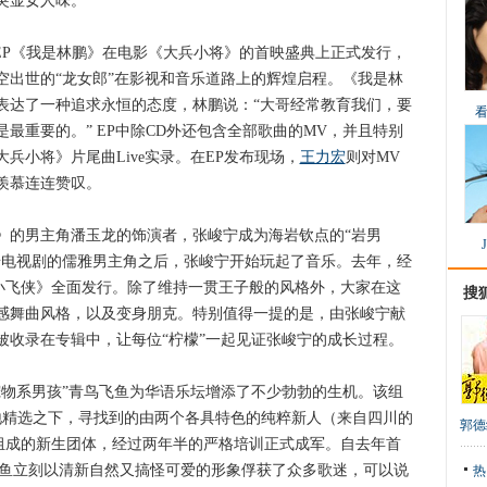
突显女人味。
EP《我是林鹏》在电影《大兵小将》的首映盛典上正式发行，
空出世的“龙女郎”在影视和音乐道路上的辉煌启程。《我是林
表达了一种追求永恒的态度，林鹏说：“大哥经常教育我们，要
最重要的。” EP中除CD外还包含全部歌曲的MV，并且特别
兵小将》片尾曲Live实录。在EP发布现场，
王力宏
则对MV
羡慕连连赞叹。
的男主角潘玉龙的饰演者，张峻宁成为海岩钦点的“岩男
岩电视剧的儒雅男主角之后，张峻宁开始玩起了音乐。去年，经
《小飞侠》全面发行。除了维持一贯王子般的风格外，大家在这
搜
感舞曲风格，以及变身朋克。特别值得一提的是，由张峻宁献
被收录在专辑中，让每位“柠檬”一起见证张峻宁的成长过程。
宠物系男孩”青鸟飞鱼为华语乐坛增添了不少勃勃的生机。该组
地精选之下，寻找到的由两个各具特色的纯粹新人（来自四川的
郭德
）组成的新生团体，经过两年半的严格培训正式成军。自去年首
飞鱼立刻以清新自然又搞怪可爱的形象俘获了众多歌迷，可以说
热