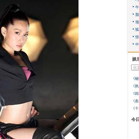
娱
《秘
《执
《凶
《血
《十
今