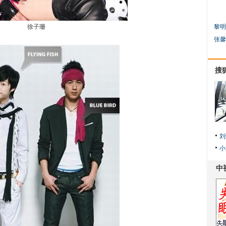
徐子珊
黎明
张馨
搜
刘
小