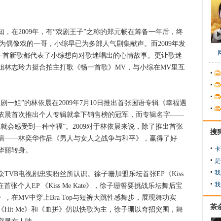
在2009年，有“戏剧王子”之称的郑元畅在筹备一年后，终
为偶像戏的一哥，小综早已为多部人气剧集献声。而2009年发
每一首新歌都代表了小综想向对歌迷唱出的心情故事。更让歌迷
姐林志玲力挺合拍主打歌《畅一首歌》MV，与小综在MV里互
姐”的林依晨在2009年7月10日推出首张国语专辑《幸福遇
依晨首次推出个人专辑就拿下销售榜的冠军，而专辑名字——
就会感受到一种幸福”。2009对于林依晨来说，除了推出首张
搜
演——林奕华作品《男人与女人之战争与和平》，赢得了好
卡
华丽转身。
是
我
B电视剧忠实粉丝所认识。徐子珊加盟乐坛首张EP《Kiss
我
。在首张个人EP 《Kiss Me Kate》，徐子珊誓要挑战乐坛舞后宝
在MV中穿上Bra Top与短裤大跳性感舞步，展现舞功实
茶
Hit Me》和《血拼》仍以快歌为主，徐子珊以奇招突围，舞