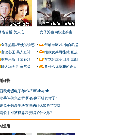
网络首播-美人心计
女子浴室内惨遭杀害
全集热播-天使的诱惑
华纳专区-生命的证据
宫锁心玉
美人心计
拯救女兵司徒慧
画皮
幸福来敲门
梨花泪
盘龙卧虎高山顶
毒刺
能人冯天贵
家常菜
拿什么拯救我的爱人
狗问答
西欧考级电子琴ctk-3388sk与ctk
歌手评价怎么样啊?好像不错的样子?
是歌手韩磊半决赛唱的什么歌啊?急求!
是歌手邓紫棋总决赛唱了什么歌?
余饭后