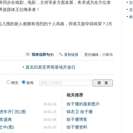
将同步在戏剧，电影，主持等多方面发展，务求成为全方位发
言
男孩团体王位继承者！
灵
推
位入围的新人都拥有强烈的个人风格，而谁又能夺得殊荣？2月
我来说两句
(
0
)
复制链接
责任编辑：小斑马
直击归真堂养熊基地开放日
网页
新闻
相关推荐
徐子珊的最新图片
10-02-24
虎年开门红(图
锦衣卫 徐子珊
10-01-21
奖盛典
徐子珊博客
10-01-08
中(图)
徐子珊资料
10-01-07