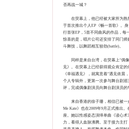
否再战一城？
在荧幕上，他已经被大家所为熟知，
于首次推出个人EP《畅一首歌》。身
行首张EP，5首不同曲风的作品，
惊喜的是，唱片公司还安排了同门师
斗舞技，以舞蹈相互较劲(battle)。
同样是来自台湾，在荧幕上“偶像剧一
见》。在荧幕上已经获得观众肯定的
《幸福遇见》，就寓意着“遇见依晨，
个人专辑外，更第一次参与舞台剧巡
评，完成偶像剧演员向舞台剧演员的
来自香港的徐子珊，相信已被一众TV
Me Kate》也在2009年9月正式推出
座。她以性感姿态演绎单曲《读心术》，
力，看得人血脉沸腾。至于接力主打《