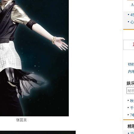
铛
内
娱
秋
千
7
张芸京
精