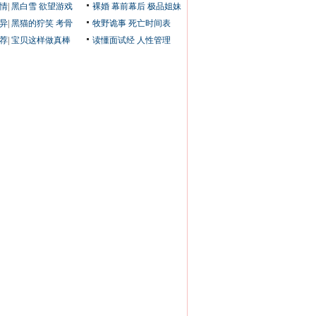
情
|
黑白雪
欲望游戏
裸婚
幕前幕后
极品姐妹
异
|
黑猫的狞笑
考骨
牧野诡事
死亡时间表
荐
|
宝贝这样做真棒
读懂面试经
人性管理