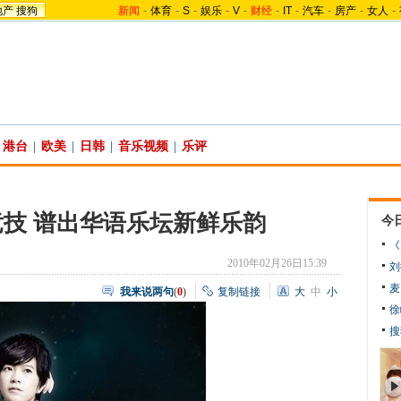
地产
搜狗
新闻
-
体育
-
S
-
娱乐
-
V
-
财经
-
IT
-
汽车
-
房产
-
女人
-
港台
|
欧美
|
日韩
|
音乐视频
|
乐评
技 谱出华语乐坛新鲜乐韵
今
《
2010年02月26日15:39
刘
麦
我来说两句
(
0
)
复制链接
大
中
小
徐
搜