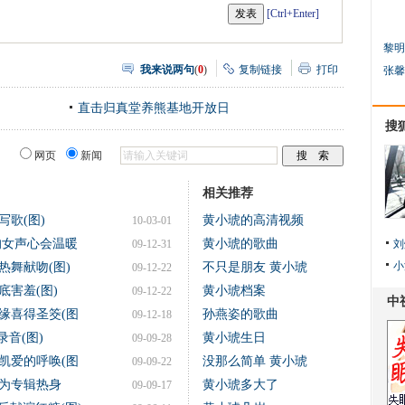
[Ctrl+Enter]
黎明
我来说两句
(
0
)
复制链接
打印
张馨
直击归真堂养熊基地开放日
搜
网页
新闻
相关推荐
歌(图)
黄小琥的高清视频
10-03-01
的女声心会温暖
黄小琥的歌曲
09-12-31
刘
小
热舞献吻(图)
不只是朋友 黄小琥
09-12-22
害羞(图)
黄小琥档案
09-12-22
缘喜得圣筊(图
孙燕姿的歌曲
09-12-18
音(图)
黄小琥生日
09-09-28
凯爱的呼唤(图
没那么简单 黄小琥
09-09-22
歌为专辑热身
黄小琥多大了
09-09-17