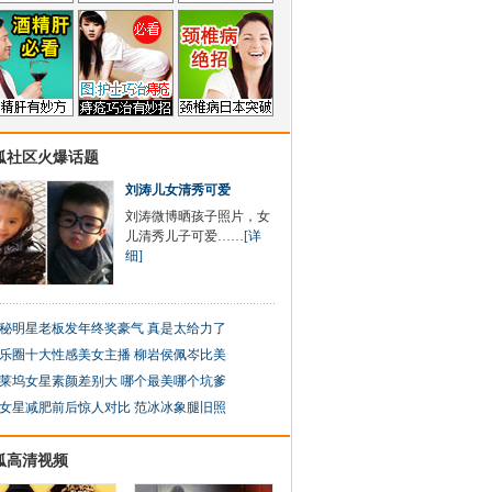
狐社区火爆话题
刘涛儿女清秀可爱
刘涛微博晒孩子照片，女
儿清秀儿子可爱……
[详
细]
秘明星老板发年终奖豪气 真是太给力了
乐圈十大性感美女主播 柳岩侯佩岑比美
莱坞女星素颜差别大 哪个最美哪个坑爹
女星减肥前后惊人对比 范冰冰象腿旧照
狐高清视频