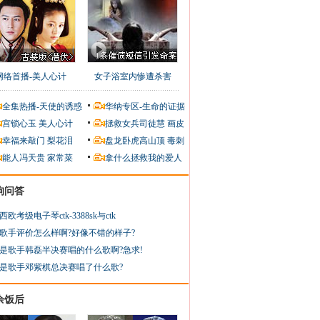
网络首播-美人心计
女子浴室内惨遭杀害
全集热播-天使的诱惑
华纳专区-生命的证据
宫锁心玉
美人心计
拯救女兵司徒慧
画皮
幸福来敲门
梨花泪
盘龙卧虎高山顶
毒刺
能人冯天贵
家常菜
拿什么拯救我的爱人
狗问答
西欧考级电子琴ctk-3388sk与ctk
歌手评价怎么样啊?好像不错的样子?
是歌手韩磊半决赛唱的什么歌啊?急求!
是歌手邓紫棋总决赛唱了什么歌?
余饭后