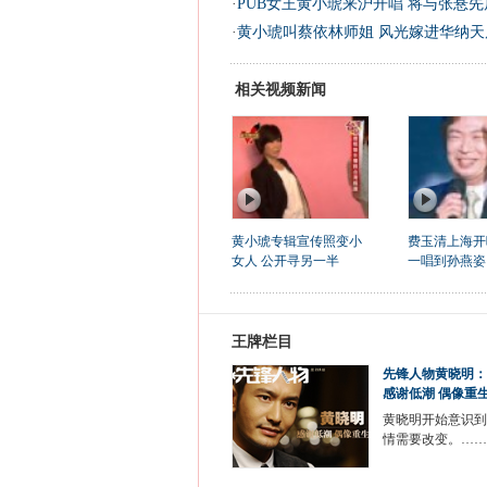
·
PUB女王黄小琥来沪开唱 将与张悬先
·
黄小琥叫蔡依林师姐 风光嫁进华纳天后
相关视频新闻
黄小琥专辑宣传照变小
费玉清上海开
女人 公开寻另一半
一唱到孙燕姿
王牌栏目
先锋人物黄晓明：
感谢低潮 偶像重
黄晓明开始意识到
情需要改变。……