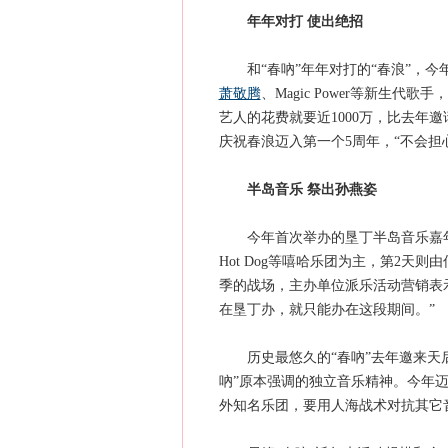
年年对打 使出绝招
和“春吶”年年对打的“春浪”，今
萧敬腾
、Magic Power等新生
艺人的花费就要近1000万，比去年
庆祝春浪迈入第一个5周年，“不会担
半岛音乐 祭出孙燕姿
今年首次举办的垦丁半岛音乐嘉年华
Hot Dog等嘻哈乐团为主，第2天则由信
季的战场，主办单位派乐活动营销表
在垦丁办，就只能办在这段期间。”
历史最悠久的“春吶”去年邀来天
吶”原本强调的独立音乐精神。今年迈入
外知名乐团，要用人海战术对抗其它