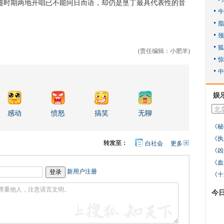
时期两地开唱已不能同日而语，却仍是垦丁最具代表性的音
(责任编辑：小肥羊)
娱
感动
愤怒
搞笑
无聊
《秘
《执
转发至：
白社会
更多
开
《凶
心
人
网
人
豆
《血
网
瓣
爱
新用户注册
《十
分
享
今