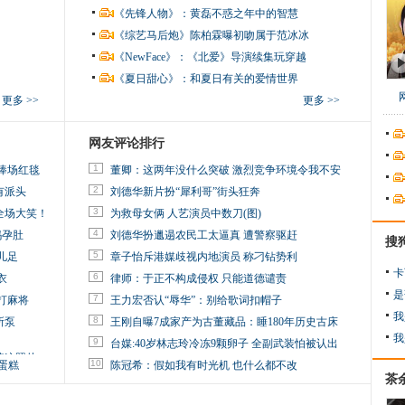
《先锋人物》：黄磊不惑之年中的智慧
《综艺马后炮》陈柏霖曝初吻属于范冰冰
《NewFace》：《北爱》导演续集玩穿越
《夏日甜心》：和夏日有关的爱情世界
更多 >>
更多 >>
网友评论排行
1
捧场红毯
董卿：这两年没什么突破 激烈竞争环境令我不安
2
有派头
刘德华新片扮“犀利哥”街头狂奔
3
全场大笑！
为救母女俩 人艺演员中数刀(图)
4
妈孕肚
刘德华扮邋遢农民工太逼真 遭警察驱赶
搜
5
儿足
章子怡斥港媒歧视内地演员 称刁钻势利
卡
6
衣
律师：于正不构成侵权 只能道德谴责
是
7
打麻将
王力宏否认“辱华”：别给歌词扣帽子
我
8
所泵
王刚自曝7成家产为古董藏品：睡180年历史古床
我
9
台媒:40岁林志玲冷冻9颗卵子 全副武装怕被认出
掉这照片
10
蛋糕
陈冠希：假如我有时光机 也什么都不改
茶