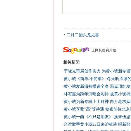
二月二抬头龙见喜
上网从搜狗开始
相关新闻
·
于晓光再展创作实力 为黄小琥新专辑写
·
黄小琥《简单/不简单》:冬天听浑厚
·
黄小琥发新辑被摸遍全身 温岚顶红发
·
林宥嘉为跨年演唱会彩排 被黄小琥揭底
·
黄小琥为新专辑上山拜神 向月老求姻
·
黄小琥享受"高"等待遇 秘密前往北京录
·
黄小琥一曲《不只是朋友》 换来伍思
·
台湾歌手黄小琥22日来沪献演 唱新