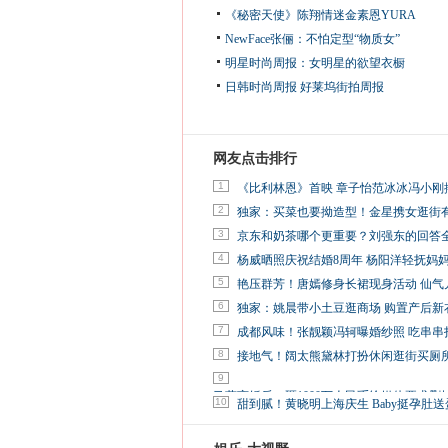
《秘密天使》陈翔情迷金素恩YURA
NewFace张俪：不怕定型“物质女”
明星时尚周报：女明星的欲望衣橱
日韩时尚周报
好莱坞街拍周报
网友点击排行
1
《比利林恩》首映 章子怡范冰冰冯小刚
2
独家：买菜也要拗造型！金星携女逛街
3
京东和奶茶哪个更重要？刘强东的回答
4
杨威晒照庆祝结婚8周年 杨阳洋轻抚妈
5
艳压群芳！唐嫣修身长裙现身活动 仙气
6
独家：姚晨带小土豆逛商场 购置产后新
7
成都风味！张靓颖冯轲曝婚纱照 吃串串
8
接地气！阔太熊黛林打扮休闲逛街买厕
9
马蓉离婚后，砸1000万人民币给媒体要求删
10
甜到腻！黄晓明上海庆生 Baby挺孕肚送