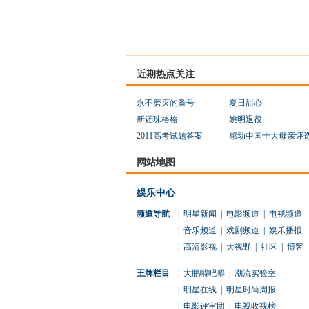
近期热点关注
永不磨灭的番号
夏日甜心
新还珠格格
姚明退役
2011高考试题答案
感动中国十大母亲评
网站地图
娱乐中心
频道导航
|
明星新闻
|
电影频道
|
电视频道
|
音乐频道
|
戏剧频道
|
娱乐播报
|
高清影视
|
大视野
|
社区
|
博客
王牌栏目
|
大鹏嘚吧嘚
|
潮流实验室
|
明星在线
|
明星时尚周报
|
电影评审团
|
电视收视榜