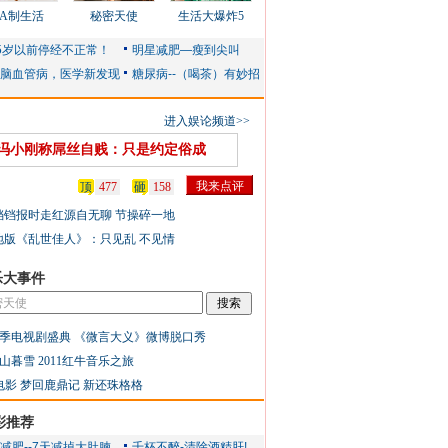
AA制生活
秘密天使
生活大爆炸5
进入娱论频道>>
冯小刚称屌丝自贱：只是约定俗成
顶
477
砸
158
铛铛报时走红源自无聊 节操碎一地
地版《乱世佳人》：只见乱 不见情
乐大事件
季电视剧盛典
《微言大义》微博脱口秀
山暮雪
2011红牛音乐之旅
电影
梦回鹿鼎记
新还珠格格
彩推荐