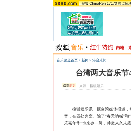
搜狐
ChinaRen
17173
焦点房
内地
|
音乐频道首页
>
新闻
>
港台乐闻
台湾两大音乐节
来源：
搜狐娱乐
搜狐娱乐讯 据台湾媒体报道，每
音，在四处奔窜。除了“春天吶喊”和
乐嘉年华”也来参一脚，并邀来久未