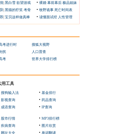
情
|
黑白雪
欲望游戏
裸婚
幕前幕后
极品姐妹
异
|
黑猫的狞笑
考骨
牧野诡事
死亡时间表
荐
|
宝贝这样做真棒
读懂面试经
人性管理
1高考进行时
搜狐大视野
勿扰
人口普查
1高考
世界大学排行榜
实用工具
搜狗输入法
基金排行
影视查询
药品查询
成语查询
IP查询
股市行情
MP3排行榜
疾病查询
图片欣赏
网址大全
单词翻译