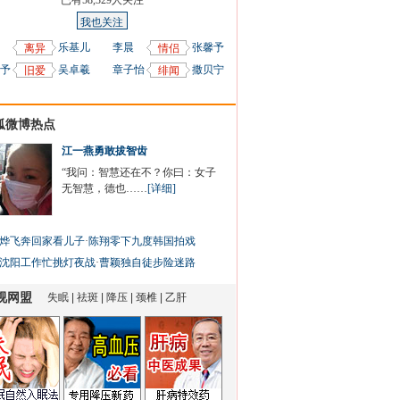
已有
58,329
人关注
我也关注
乐基儿
李晨
张馨予
离异
情侣
予
吴卓羲
章子怡
撒贝宁
旧爱
绯闻
狐微博热点
江一燕勇敢拔智齿
“我问：智慧还在不？你曰：女子
无智慧，德也……
[详细]
烨飞奔回家看儿子
·
陈翔零下九度韩国拍戏
沈阳工作忙挑灯夜战
·
曹颖独自徒步险迷路