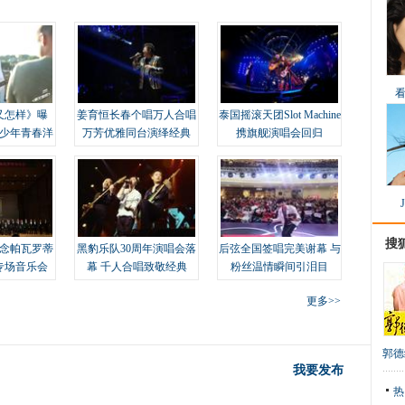
又怎样》曝
姜育恒长春个唱万人合唱
泰国摇滚天团Slot Machine
变少年青春洋
万芳优雅同台演绎经典
携旗舰演唱会回归
搜
念帕瓦罗蒂
黑豹乐队30周年演唱会落
后弦全国签唱完美谢幕 与
专场音乐会
幕 千人合唱致敬经典
粉丝温情瞬间引泪目
更多>>
郭德
我要发布
热