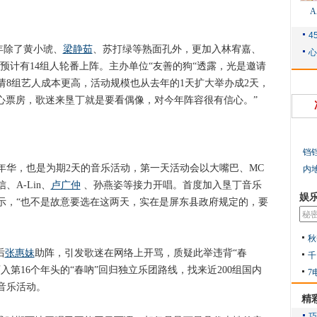
年除了黄小琥、
梁静茹
、苏打绿等熟面孔外，更加入林宥嘉、
代歌手，预计有14组人轮番上阵。主办单位“友善的狗“透露，光是邀请
邀请8组艺人成本更高，活动规模也从去年的1天扩大举办成2天，
心票房，歌迷来垦丁就是要看偶像，对今年阵容很有信心。”
铛
，也是为期2天的音乐活动，第一天活动会以大嘴巴、MC
内
、A-Lin、
卢广仲
、孙燕姿等接力开唱。首度加入垦丁音乐
娱
示，“也不是故意要选在这两天，实在是屏东县政府规定的，要
秋
后
张惠妹
助阵，引发歌迷在网络上开骂，质疑此举违背“春
千
第16个年头的“春吶”回归独立乐团路线，找来近200组国内
7
音乐活动。
精