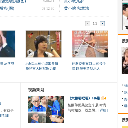
后献演红糖(图)
黄小琥几岁
09-06-11
宫(图)
黄小琥 秋意浓
08-12-30
1/3
搜
唱 从李谷
Pub女王黄小琥出专辑
孙燕姿变女战士宣传个
师兄方大同写歌力挺
唱 以华美造型示人
揭
视频策划
娱
《大鹏嘚吧嘚》416期
好
生
杨丽萍提菜篮逛车展 时尚
曝
，有些事
与村姑仅一线之隔…
[详细]
[详细]
搜