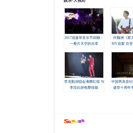
娱乐·大视野
2017混凝草音乐节回顾：
许魏洲《那
一整片天空的乐章
MV花絮 百
溢
李克勤演唱会沸腾红馆 与
中国男高音纪
李玟比拼电臀技能
逝世十周年