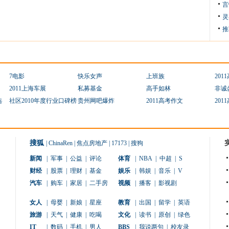
言
灵
推
7电影
快乐女声
上班族
201
2011上海车展
私募基金
高手如林
非诚
选
社区2010年度行业口碑榜
贵州网吧爆炸
2011高考作文
201
搜狐
|
ChinaRen
|
焦点房地产
|
17173
|
搜狗
新闻
|
军事
|
公益
|
评论
体育
|
NBA
|
中超
|
S
财经
|
股票
|
理财
|
基金
娱乐
|
韩娱
|
音乐
|
V
汽车
|
购车
|
家居
|
二手房
视频
|
播客
|
影视剧
女人
|
母婴
|
新娘
|
星座
教育
|
出国
|
留学
|
英语
旅游
|
天气
|
健康
|
吃喝
文化
|
读书
|
原创
|
绿色
IT
|
数码
|
手机
|
男人
BBS
|
我说两句
|
校友录