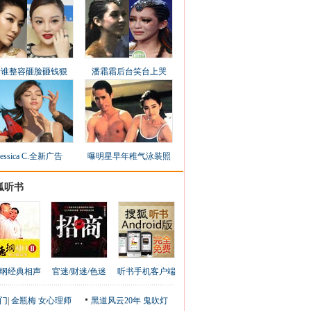
看谁整容砸脸砸钱狠
潘霜霜后台笑台上哭
Jessica C.全新广告
曝明星早年稚气泳装照
狐听书
纲经典相声
官迷/财迷/色迷
听书手机客户端
门
|
金瓶梅
女心理师
黑道风云20年
鬼吹灯