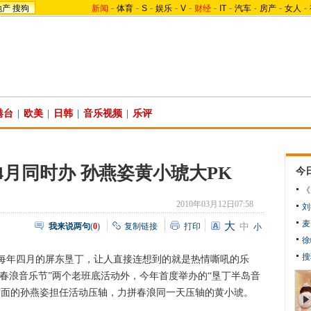
地产
搜狗
新闻
-
体育
-
S
-
娱乐
-
V
-
财经
-
IT
-
汽车
-
房产
-
女人
-
港台
|
欧美
|
日韩
|
音乐视频
|
乐评
4月同时办 孙燕姿黄小琥大PK
今
《
2010年03月12日07:58
刘
麦
大
我来说两句
(
0
)
复制链接
打印
中
小
徐
搜
年四月的屏东垦丁
，让人直接连想到的就是热情嘶吼的乐
“春浪音乐节”两个老班底活动外，今年首度举办的“垦丁半岛音
露面的孙燕姿
担任活动压轴，力拼春浪同一天压轴的黄小琥。