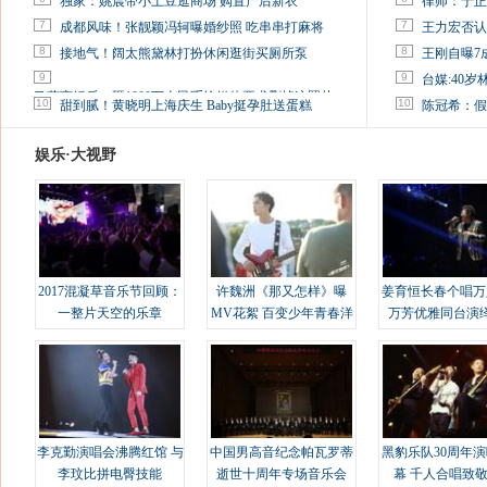
独家：姚晨带小土豆逛商场 购置产后新衣
律师：于正
7
7
成都风味！张靓颖冯轲曝婚纱照 吃串串打麻将
王力宏否认
8
8
接地气！阔太熊黛林打扮休闲逛街买厕所泵
王刚自曝7
9
9
台媒:40
马蓉离婚后，砸1000万人民币给媒体要求删掉这照片
10
10
甜到腻！黄晓明上海庆生 Baby挺孕肚送蛋糕
陈冠希：假
娱乐·大视野
2017混凝草音乐节回顾：
许魏洲《那又怎样》曝
姜育恒长春个唱万
一整片天空的乐章
MV花絮 百变少年青春洋
万芳优雅同台演
溢
李克勤演唱会沸腾红馆 与
中国男高音纪念帕瓦罗蒂
黑豹乐队30周年
李玟比拼电臀技能
逝世十周年专场音乐会
幕 千人合唱致