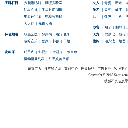
王牌栏目
|
大鹏嘚吧嘚
|
潮流实验室
女人
|
母婴
|
新娘
|
|
明星在线
|
明星时尚周报
旅游
|
天气
|
健康
|
|
电影评审团
|
电视收视榜
IT
|
数码
|
手机
|
|
大人物
|
先锋人物
博客
|
圈子
|
邮箱
|
特色频道
|
明星公益
|
好莱坞
|
香港电影
天龙
|
鹿鼎记
|
短信
|
|
嘻哈音乐
|
独家
|
韩娱
|
日娱
搜狗
|
输入法
|
地图
|
资料库
|
明星库
|
影视库
|
专题库
|
节目单
|
滚动新闻列表
|
往期娱首回顾
设置首页
-
搜狗输入法
-
支付中心
-
搜狐招聘
-
广告服务
-
客服中心
Copyright
©
2018 Sohu.com
搜狐不良信息