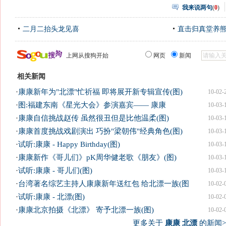
我来说两句
(
0
)
二月二抬头龙见喜
直击归真堂养
上网从搜狗开始
网页
新闻
相关新闻
·
康康新年为"北漂"忙祈福 即将展开新专辑宣传(图)
10-02-
·
图:福建东南《星光大会》参演嘉宾—— 康康
10-03-
·
康康自信挑战赵传 虽然很丑但是比他温柔(图)
10-03-
·
康康首度挑战戏剧演出 巧扮"梁朝伟"经典角色(图)
10-03-
·
试听:康康 - Happy Birthday(图)
10-03-
·
康康新作《哥儿们》pK周华健老歌《朋友》(图)
10-03-
·
试听:康康 - 哥儿们(图)
10-03-
·
台湾著名综艺主持人康康新年送红包 给北漂一族(图
10-02-
·
试听:康康 - 北漂(图)
10-02-
·
康康北京拍摄《北漂》 寄予北漂一族(图)
10-02-
更多关于
康康 北漂
的新闻>