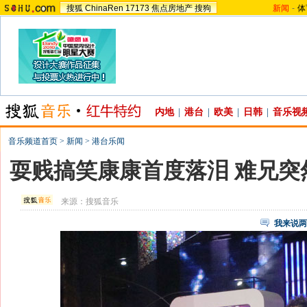
搜狐
ChinaRen
17173
焦点房地产
搜狗
新闻
-
体
内地
|
港台
|
欧美
|
日韩
|
音乐视
音乐频道首页
>
新闻
>
港台乐闻
耍贱搞笑康康首度落泪 难兄突
来源：
搜狐音乐
我来说两