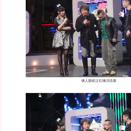
俩人眼眶泛红噙泪语塞