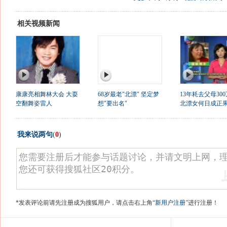
相关视频新闻
康康亮相舞林大会 大耍
68岁最老"北漂" 坚定梦
13年耗去父母300
空翻舞姿雷人
想"要出名"
北漂女何日成正
我来说两句
(
0
)
*发表评论前请先注册成为搜狐用户，请点击右上角
“新用户注册”
进行注册！