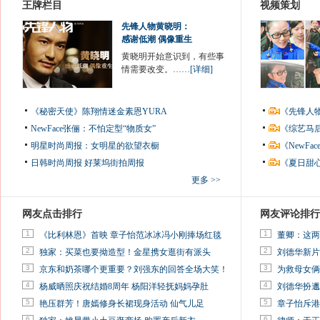
王牌栏目
视频策划
先锋人物黄晓明：
感谢低潮 偶像重生
黄晓明开始意识到，有些事
情需要改变。……
[详细]
《秘密天使》陈翔情迷金素恩YURA
《先锋人
NewFace张俪：不怕定型“物质女”
《综艺马
明星时尚周报：女明星的欲望衣橱
《NewF
日韩时尚周报
好莱坞街拍周报
《夏日甜
更多 >>
网友点击排行
网友评论排行
1
1
《比利林恩》首映 章子怡范冰冰冯小刚捧场红毯
董卿：这两
2
2
独家：买菜也要拗造型！金星携女逛街有派头
刘德华新片
3
3
京东和奶茶哪个更重要？刘强东的回答全场大笑！
为救母女俩
4
4
杨威晒照庆祝结婚8周年 杨阳洋轻抚妈妈孕肚
刘德华扮邋
5
5
艳压群芳！唐嫣修身长裙现身活动 仙气儿足
章子怡斥港
6
6