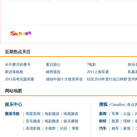
近期热点关注
永不磨灭的番号
夏日甜心
7电影
快乐
新还珠格格
姚明退役
2011上海车展
私募
2011高考试题答案
感动中国十大母亲评选
社区2010年度行业口碑榜
贵州
网站地图
娱乐中心
搜狐
|
ChinaRen
|
焦点
频道导航
|
明星新闻
|
电影频道
|
电视频道
新闻
|
军事
|
公益
|
|
音乐频道
|
戏剧频道
|
娱乐播报
财经
|
股票
|
理财
|
|
高清影视
|
大视野
|
社区
|
博客
汽车
|
购车
|
家居
|