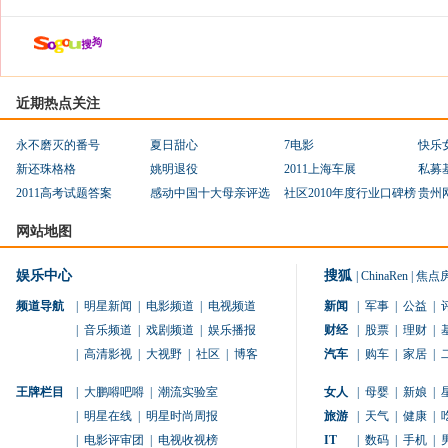
近期热点关注
永不磨灭的番号
夏日甜心
7电影
快乐
新还珠格格
姚明退役
2011上海车展
私募
2011高考试题答案
感动中国十大母亲评选
社区2010年度行业口碑榜
贵州
网站地图
娱乐中心
搜狐
|
ChinaRen
|
焦点
频道导航
|
明星新闻
|
电影频道
|
电视频道
新闻
|
军事
|
公益
|
|
音乐频道
|
戏剧频道
|
娱乐播报
财经
|
股票
|
理财
|
|
高清影视
|
大视野
|
社区
|
博客
汽车
|
购车
|
家居
|
王牌栏目
|
大鹏嘚吧嘚
|
潮流实验室
女人
|
母婴
|
新娘
|
|
明星在线
|
明星时尚周报
旅游
|
天气
|
健康
|
|
电影评审团
|
电视收视榜
IT
|
数码
|
手机
|