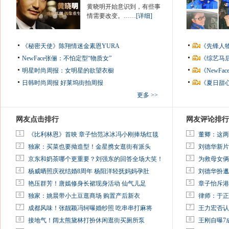
黄晓明开始意识到，有些事
情需要改变。……
[详细]
《秘密天使》陈翔情迷金素恩YURA
《先锋人
NewFace张俪：不怕定型“物质女”
《综艺马
明星时尚周报：女明星的欲望衣橱
《NewF
日韩时尚周报
好莱坞街拍周报
《夏日甜
更多 >>
网友点击排行
网友评论排行
1
1
《比利林恩》首映 章子怡范冰冰冯小刚捧场红毯
董卿：这两
2
2
独家：买菜也要拗造型！金星携女逛街有派头
刘德华新片
3
3
京东和奶茶哪个更重要？刘强东的回答全场大笑！
为救母女俩
4
4
杨威晒照庆祝结婚8周年 杨阳洋轻抚妈妈孕肚
刘德华扮邋
5
5
艳压群芳！唐嫣修身长裙现身活动 仙气儿足
章子怡斥港
6
6
独家：姚晨带小土豆逛商场 购置产后新衣
律师：于正
7
7
成都风味！张靓颖冯轲曝婚纱照 吃串串打麻将
王力宏否认
8
8
接地气！阔太熊黛林打扮休闲逛街买厕所泵
王刚自曝7