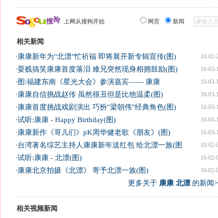
上网从搜狗开始
网页
新闻
相关新闻
·
康康新年为"北漂"忙祈福 即将展开新专辑宣传(图)
10-02-
·
耍贱搞笑康康首度落泪 难兄突然现身相拥鼓励(图)
10-03-
·
图:福建东南《星光大会》参演嘉宾—— 康康
10-03-
·
康康自信挑战赵传 虽然很丑但是比他温柔(图)
10-03-
·
康康首度挑战戏剧演出 巧扮"梁朝伟"经典角色(图)
10-03-
·
试听:康康 - Happy Birthday(图)
10-03-
·
康康新作《哥儿们》pK周华健老歌《朋友》(图)
10-03-
·
台湾著名综艺主持人康康新年送红包 给北漂一族(图
10-02-
·
试听:康康 - 北漂(图)
10-02-
·
康康北京拍摄《北漂》 寄予北漂一族(图)
10-02-
更多关于
康康 北漂
的新闻>
相关视频新闻