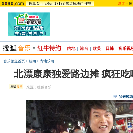
搜狐
ChinaRen
17173
焦点房地产
搜狗
新闻
-
体
内地
|
港台
|
欧美
|
日韩
|
音乐视
音乐频道首页
>
新闻
>
内地乐闻
北漂康康独爱路边摊 疯狂吃
来源：
搜狐音乐
我来说两