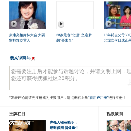
康康亮相舞林大会 大耍
68岁最老"北漂" 坚定梦
13年耗去父母300
空翻舞姿雷人
想"要出名"
北漂女何日成正
我来说两句
(
0
)
*发表评论前请先注册成为搜狐用户，请点击右上角
“新用户注册”
进行注册！
王牌栏目
视频策划
先锋人物黄晓明：
感谢低潮 偶像重生