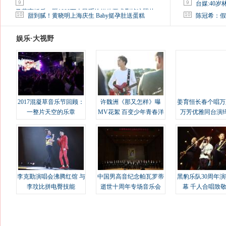
9
9
台媒:40
马蓉离婚后，砸1000万人民币给媒体要求删掉这照片
10
10
甜到腻！黄晓明上海庆生 Baby挺孕肚送蛋糕
陈冠希：假
娱乐·大视野
2017混凝草音乐节回顾：
许魏洲《那又怎样》曝
姜育恒长春个唱万
一整片天空的乐章
MV花絮 百变少年青春洋
万芳优雅同台演
溢
李克勤演唱会沸腾红馆 与
中国男高音纪念帕瓦罗蒂
黑豹乐队30周年
李玟比拼电臀技能
逝世十周年专场音乐会
幕 千人合唱致