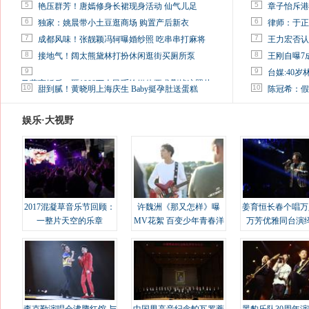
5
5
艳压群芳！唐嫣修身长裙现身活动 仙气儿足
章子怡斥港
6
6
独家：姚晨带小土豆逛商场 购置产后新衣
律师：于正
7
7
成都风味！张靓颖冯轲曝婚纱照 吃串串打麻将
王力宏否认
8
8
接地气！阔太熊黛林打扮休闲逛街买厕所泵
王刚自曝7
9
9
台媒:40
马蓉离婚后，砸1000万人民币给媒体要求删掉这照片
10
10
甜到腻！黄晓明上海庆生 Baby挺孕肚送蛋糕
陈冠希：假
娱乐·大视野
2017混凝草音乐节回顾：
许魏洲《那又怎样》曝
姜育恒长春个唱万
一整片天空的乐章
MV花絮 百变少年青春洋
万芳优雅同台演
溢