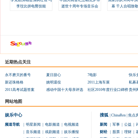
李克勤演唱会沸腾红馆 与
中国男高音纪念帕瓦罗蒂
黑豹乐队30周年
李玟比拼电臀技能
逝世十周年专场音乐会
幕 千人合唱致
近期热点关注
永不磨灭的番号
夏日甜心
7电影
快乐
新还珠格格
姚明退役
2011上海车展
私募
2011高考试题答案
感动中国十大母亲评选
社区2010年度行业口碑榜
贵州
网站地图
娱乐中心
搜狐
|
ChinaRen
|
焦点
频道导航
|
明星新闻
|
电影频道
|
电视频道
新闻
|
军事
|
公益
|
|
音乐频道
|
戏剧频道
|
娱乐播报
财经
|
股票
|
理财
|