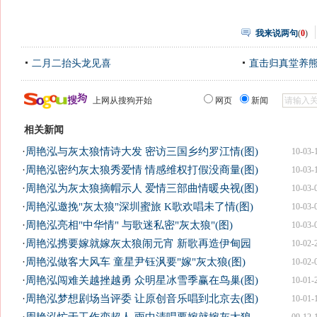
我来说两句
(
0
)
二月二抬头龙见喜
直击归真堂养
上网从搜狗开始
网页
新闻
相关新闻
·
周艳泓与灰太狼情诗大发 密访三国乡约罗江情(图)
10-03-
·
周艳泓密约灰太狼秀爱情 情感维权打假没商量(图)
10-03-
·
周艳泓为灰太狼摘帽示人 爱情三部曲情暖央视(图)
10-03-
·
周艳泓邀挽"灰太狼"深圳蜜旅 K歌欢唱未了情(图)
10-03-
·
周艳泓亮相"中华情" 与歌迷私密"灰太狼"(图)
10-03-
·
周艳泓携要嫁就嫁灰太狼闹元宵 新歌再造伊甸园
10-02-
·
周艳泓做客大风车 童星尹钰沨要"嫁"灰太狼(图)
10-02-
·
周艳泓闯难关越挫越勇 众明星冰雪季赢在鸟巢(图)
10-01-
·
周艳泓梦想剧场当评委 让原创音乐唱到北京去(图)
10-01-