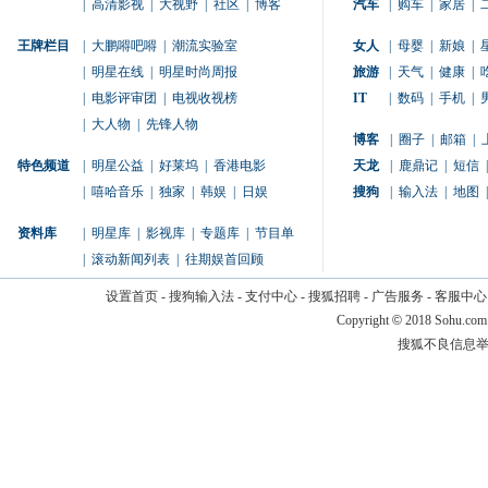
|
高清影视
|
大视野
|
社区
|
博客
汽车
|
购车
|
家居
|
王牌栏目
|
大鹏嘚吧嘚
|
潮流实验室
女人
|
母婴
|
新娘
|
|
明星在线
|
明星时尚周报
旅游
|
天气
|
健康
|
|
电影评审团
|
电视收视榜
IT
|
数码
|
手机
|
|
大人物
|
先锋人物
博客
|
圈子
|
邮箱
|
特色频道
|
明星公益
|
好莱坞
|
香港电影
天龙
|
鹿鼎记
|
短信
|
|
嘻哈音乐
|
独家
|
韩娱
|
日娱
搜狗
|
输入法
|
地图
|
资料库
|
明星库
|
影视库
|
专题库
|
节目单
|
滚动新闻列表
|
往期娱首回顾
设置首页
-
搜狗输入法
-
支付中心
-
搜狐招聘
-
广告服务
-
客服中心
Copyright
©
2018 Sohu.com
搜狐不良信息