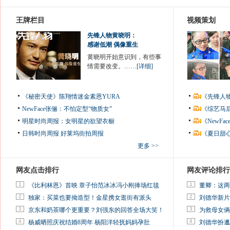
王牌栏目
视频策划
先锋人物黄晓明：
感谢低潮 偶像重生
黄晓明开始意识到，有些事
情需要改变。……
[详细]
《秘密天使》陈翔情迷金素恩YURA
《先锋人
NewFace张俪：不怕定型“物质女”
《综艺马
明星时尚周报：女明星的欲望衣橱
《NewF
日韩时尚周报
好莱坞街拍周报
《夏日甜
更多 >>
网友点击排行
网友评论排行
1
1
《比利林恩》首映 章子怡范冰冰冯小刚捧场红毯
董卿：这两
2
2
独家：买菜也要拗造型！金星携女逛街有派头
刘德华新片
3
3
京东和奶茶哪个更重要？刘强东的回答全场大笑！
为救母女俩
4
4
杨威晒照庆祝结婚8周年 杨阳洋轻抚妈妈孕肚
刘德华扮邋