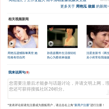
·
周艳泓忙于工作变超人 雨中清唱要嫁就嫁灰太狼
09-12-
更多关于
周艳泓 做媒
的新闻>
相关视频新闻
周艳泓遗憾陈琳离世 她
孙燕姿圈外生活很轻松
沈星发新书《两
性格有些自闭
热心为蔡依林做媒
吴小莉常给我做
我来说两句
(
0
)
*发表评论前请先注册成为搜狐用户，请点击右上角
“新用户注册”
进行注册！