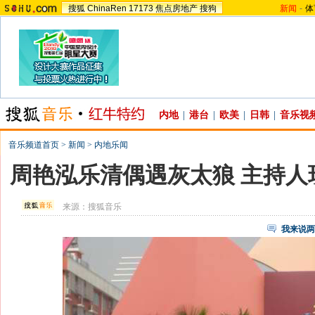
搜狐
ChinaRen
17173
焦点房地产
搜狗
新闻
-
体
内地
|
港台
|
欧美
|
日韩
|
音乐视
音乐频道首页
>
新闻
>
内地乐闻
周艳泓乐清偶遇灰太狼 主持人
来源：
搜狐音乐
我来说两