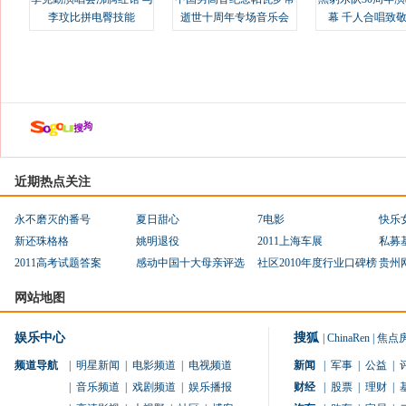
李玟比拼电臀技能
逝世十周年专场音乐会
幕 千人合唱致
近期热点关注
永不磨灭的番号
夏日甜心
7电影
快乐
新还珠格格
姚明退役
2011上海车展
私募
2011高考试题答案
感动中国十大母亲评选
社区2010年度行业口碑榜
贵州
网站地图
娱乐中心
搜狐
|
ChinaRen
|
焦点
频道导航
|
明星新闻
|
电影频道
|
电视频道
新闻
|
军事
|
公益
|
|
音乐频道
|
戏剧频道
|
娱乐播报
财经
|
股票
|
理财
|