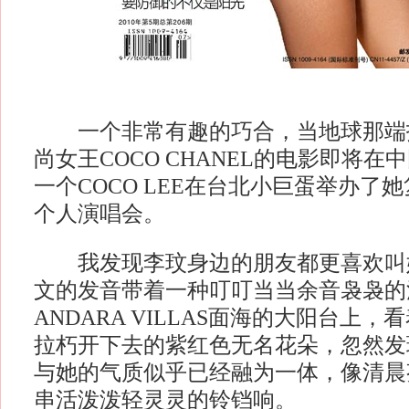
一个非常有趣的巧合，当地球那端
尚女王COCO CHANEL的电影即将
一个COCO LEE在台北小巨蛋举办了
个人演唱会。
我发现李玟身边的朋友都更喜欢叫她
文的发音带着一种叮叮当当余音袅袅的
ANDARA VILLAS面海的大阳台上
拉朽开下去的紫红色无名花朵，忽然发现
与她的气质似乎已经融为一体，像清晨
串活泼泼轻灵灵的铃铛响。