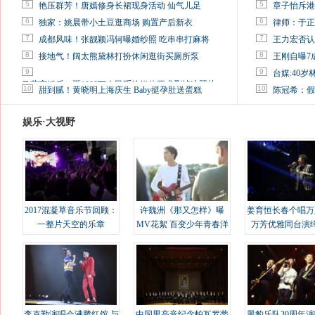
5
5
艳压群芳！唐嫣修身长裙现身活动 仙气儿足
章子怡斥港
6
6
独家：姚晨带小土豆逛商场 购置产后新衣
律师：于正
7
7
成都风味！张靓颖冯轲曝婚纱照 吃串串打麻将
王力宏否认
8
8
接地气！阔太熊黛林打扮休闲逛街买厕所泵
王刚自曝7
9
9
台媒:40
马蓉离婚后，砸1000万人民币给媒体要求删掉这照片
10
10
甜到腻！黄晓明上海庆生 Baby挺孕肚送蛋糕
陈冠希：假
娱乐·大视野
2017混凝草音乐节回顾：
许魏洲《那又怎样》曝
姜育恒长春个唱万
一整片天空的乐章
MV花絮 百变少年青春洋
万芳优雅同台演
溢
李克勤演唱会沸腾红馆 与
中国男高音纪念帕瓦罗蒂
黑豹乐队30周年