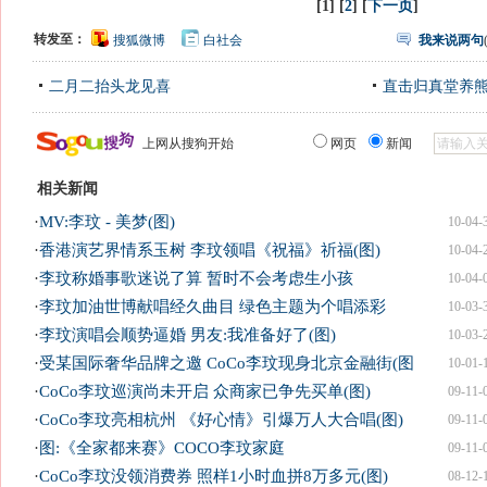
[1] [
2
] [
下一页
]
转发至：
搜狐微博
白社会
我来说两句
二月二抬头龙见喜
直击归真堂养
上网从搜狗开始
网页
新闻
相关新闻
·
MV:李玟 - 美梦(图)
10-04-
·
香港演艺界情系玉树 李玟领唱《祝福》祈福(图)
10-04-
·
李玟称婚事歌迷说了算 暂时不会考虑生小孩
10-04-
·
李玟加油世博献唱经久曲目 绿色主题为个唱添彩
10-03-
·
李玟演唱会顺势逼婚 男友:我准备好了(图)
10-03-
·
受某国际奢华品牌之邀 CoCo李玟现身北京金融街(图
10-01-
·
CoCo李玟巡演尚未开启 众商家已争先买单(图)
09-11-
·
CoCo李玟亮相杭州 《好心情》引爆万人大合唱(图)
09-11-
·
图:《全家都来赛》COCO李玟家庭
09-11-
·
CoCo李玟没领消费券 照样1小时血拼8万多元(图)
08-12-