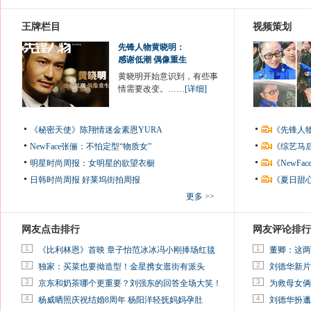
王牌栏目
视频策划
先锋人物黄晓明：
感谢低潮 偶像重生
黄晓明开始意识到，有些事
情需要改变。……
[详细]
《秘密天使》陈翔情迷金素恩YURA
《先锋人
NewFace张俪：不怕定型“物质女”
《综艺马
明星时尚周报：女明星的欲望衣橱
《NewF
日韩时尚周报
好莱坞街拍周报
《夏日甜
更多 >>
网友点击排行
网友评论排行
1
1
《比利林恩》首映 章子怡范冰冰冯小刚捧场红毯
董卿：这两
2
2
独家：买菜也要拗造型！金星携女逛街有派头
刘德华新片
3
3
京东和奶茶哪个更重要？刘强东的回答全场大笑！
为救母女俩
4
4
杨威晒照庆祝结婚8周年 杨阳洋轻抚妈妈孕肚
刘德华扮邋