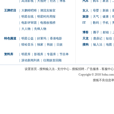
|
高清影视
|
大视野
|
社区
|
博客
汽车
|
购车
|
家居
|
王牌栏目
|
大鹏嘚吧嘚
|
潮流实验室
女人
|
母婴
|
新娘
|
|
明星在线
|
明星时尚周报
旅游
|
天气
|
健康
|
|
电影评审团
|
电视收视榜
IT
|
数码
|
手机
|
|
大人物
|
先锋人物
博客
|
圈子
|
邮箱
|
特色频道
|
明星公益
|
好莱坞
|
香港电影
天龙
|
鹿鼎记
|
短信
|
|
嘻哈音乐
|
独家
|
韩娱
|
日娱
搜狗
|
输入法
|
地图
|
资料库
|
明星库
|
影视库
|
专题库
|
节目单
|
滚动新闻列表
|
往期娱首回顾
设置首页
-
搜狗输入法
-
支付中心
-
搜狐招聘
-
广告服务
-
客服中心
Copyright
©
2018 Sohu.com
搜狐不良信息