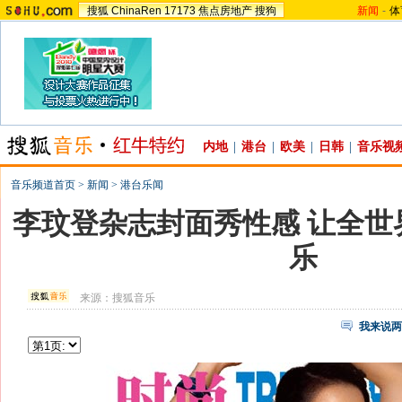
搜狐
ChinaRen
17173
焦点房地产
搜狗
新闻
-
体
内地
|
港台
|
欧美
|
日韩
|
音乐视
音乐频道首页
>
新闻
>
港台乐闻
李玟登杂志封面秀性感 让全世
乐
来源：
搜狐音乐
我来说两