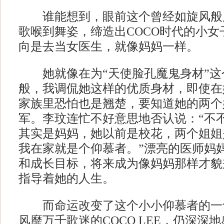
谁能想到，眼前这个曾经如旋风般
歌喉到舞姿，缔造出COCO时代的小女
向是去当女医生，就像妈妈一样。
她就像在为“天使脸孔魔鬼身材”这
般，我调侃她这样的优质身材，即使在
家族里恐怕也是翘楚，要知道她的两个
军。李玟连忙不好意思地否认说：“不
其实是妈妈，她以前是校花，两个姐姐
我在家就是个仰慕者。”漂亮的医师妈妈
和成长目标，将来成为像妈妈那样才貌
指导着她的人生。
而命运改变了这个小小仰慕者的一
风靡万千歌迷的COCO LEE，仍深深