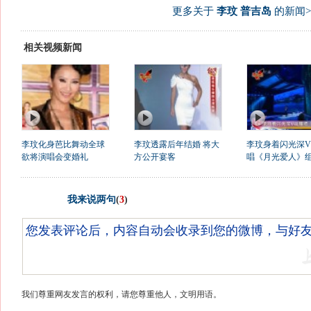
更多关于
李玟 普吉岛
的新闻>
相关视频新闻
李玟化身芭比舞动全球
李玟透露后年结婚 将大
李玟身着闪光深
欲将演唱会变婚礼
方公开宴客
唱《月光爱人》
我来说两句
(
3
)
我们尊重网友发言的权利，请您尊重他人，文明用语。