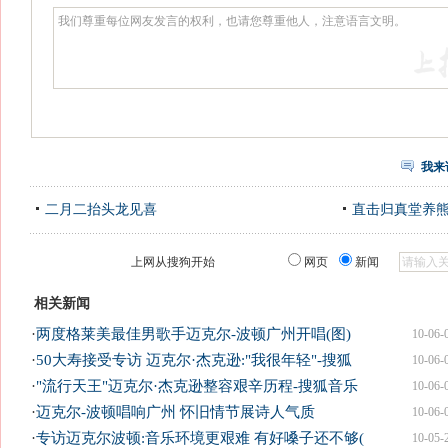
我来
二月二抬头龙见喜
直击归真堂养
上网从搜狗开始
网页
新闻
相关新闻
·
两度格莱美最佳男歌手迈克尔-波顿广州开唱(图)
10-06-
·
50大寿接受专访 迈克尔·杰克逊:"我很年轻"-搜狐
10-06-
·
"流行天王"迈克尔·杰克逊整容艰辛历程-搜狐音乐
10-06-
·
迈克尔-波顿唱响广州 怀旧情节展诗人气质
10-06-
·
专访迈克尔波顿:音乐环境更艰难 有好嗓子还不够(
10-05-