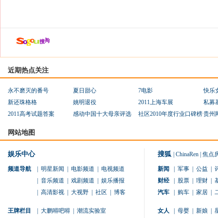
近期热点关注
永不磨灭的番号
夏日甜心
7电影
快乐
新还珠格格
姚明退役
2011上海车展
私募
2011高考试题答案
感动中国十大母亲评选
社区2010年度行业口碑榜
贵州
网站地图
娱乐中心
搜狐
|
ChinaRen
|
焦点
频道导航
|
明星新闻
|
电影频道
|
电视频道
新闻
|
军事
|
公益
|
|
音乐频道
|
戏剧频道
|
娱乐播报
财经
|
股票
|
理财
|
|
高清影视
|
大视野
|
社区
|
博客
汽车
|
购车
|
家居
|
王牌栏目
|
大鹏嘚吧嘚
|
潮流实验室
女人
|
母婴
|
新娘
|