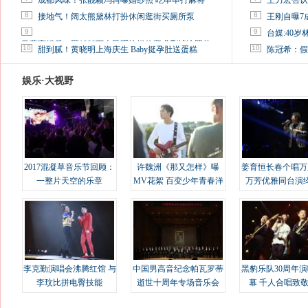
成都风味！张靓颖冯轲曝婚纱照 吃串串打麻将
王力宏否认
8
8
接地气！阔太熊黛林打扮休闲逛街买厕所泵
王刚自曝7
9
9
台媒:40
马蓉离婚后，砸1000万人民币给媒体要求删掉这照片
10
10
甜到腻！黄晓明上海庆生 Baby挺孕肚送蛋糕
陈冠希：假
娱乐·大视野
2017混凝草音乐节回顾：
许魏洲《那又怎样》曝
姜育恒长春个唱万
一整片天空的乐章
MV花絮 百变少年青春洋
万芳优雅同台演
溢
李克勤演唱会沸腾红馆 与
中国男高音纪念帕瓦罗蒂
黑豹乐队30周年
李玟比拼电臀技能
逝世十周年专场音乐会
幕 千人合唱致