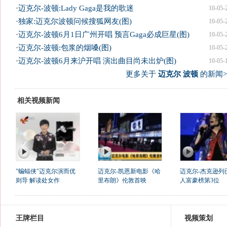
·
迈克尔-波顿:Lady Gaga是我的歌迷
10-05-
·
独家:迈克尔波顿问候搜狐网友(图)
10-05-
·
迈克尔-波顿6月1日广州开唱 预言Gaga必成巨星(图)
10-05-
·
迈克尔-波顿:包浆的烟嗓(图)
10-05-
·
迈克尔-波顿6月来沪开唱 演出曲目尚未出炉(图)
10-05-
更多关于
迈克尔 波顿
的新闻>
相关视频新闻
"蝙蝠侠"迈克尔演而优
迈克尔-凯恩新电影《哈
迈克尔-杰克逊列
则导 解读处女作
里布朗》伦敦首映
人富豪榜第3位
王牌栏目
视频策划