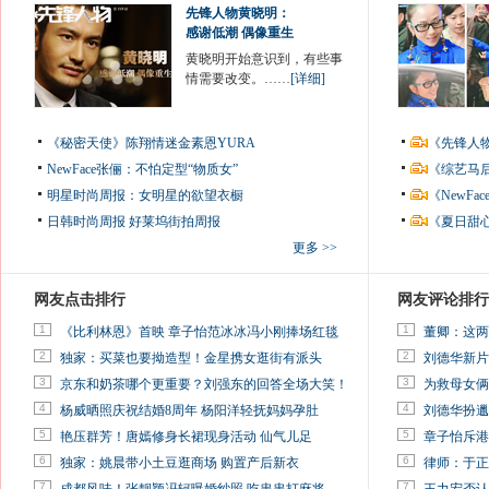
先锋人物黄晓明：
感谢低潮 偶像重生
黄晓明开始意识到，有些事
情需要改变。……
[详细]
《秘密天使》陈翔情迷金素恩YURA
《先锋人
NewFace张俪：不怕定型“物质女”
《综艺马
明星时尚周报：女明星的欲望衣橱
《NewF
日韩时尚周报
好莱坞街拍周报
《夏日甜
更多 >>
网友点击排行
网友评论排行
1
1
《比利林恩》首映 章子怡范冰冰冯小刚捧场红毯
董卿：这两
2
2
独家：买菜也要拗造型！金星携女逛街有派头
刘德华新片
3
3
京东和奶茶哪个更重要？刘强东的回答全场大笑！
为救母女俩
4
4
杨威晒照庆祝结婚8周年 杨阳洋轻抚妈妈孕肚
刘德华扮邋
5
5
艳压群芳！唐嫣修身长裙现身活动 仙气儿足
章子怡斥港
6
6
独家：姚晨带小土豆逛商场 购置产后新衣
律师：于正
7
7