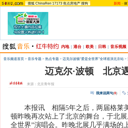
搜狐
ChinaRen
17173
焦点房地产
搜狗
新闻
-
体
内地
|
港台
|
欧美
|
日韩
|
音乐视频
音乐频道首页
>
音乐专题
>
热点专题
>
迈克尔波顿“爱是全世界”全球巡演北京站
>
迈克尔·波顿 北京
来源：
北京青年报
我来说两句
(
0
)
本报讯 相隔5年之后，两届格莱美
顿昨晚再次站上了北京的舞台，于北展
全世界”演唱会。昨晚北展几乎满场的