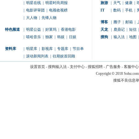
|
明星在线
|
明星时尚周报
旅游
|
天气
|
健康
|
|
电影评审团
|
电视收视榜
IT
|
数码
|
手机
|
|
大人物
|
先锋人物
博客
|
圈子
|
邮箱
|
特色频道
|
明星公益
|
好莱坞
|
香港电影
天龙
|
鹿鼎记
|
短信
|
|
嘻哈音乐
|
独家
|
韩娱
|
日娱
搜狗
|
输入法
|
地图
|
资料库
|
明星库
|
影视库
|
专题库
|
节目单
|
滚动新闻列表
|
往期娱首回顾
设置首页
-
搜狗输入法
-
支付中心
-
搜狐招聘
-
广告服务
-
客服中心
Copyright
©
2018 Sohu.com
搜狐不良信息