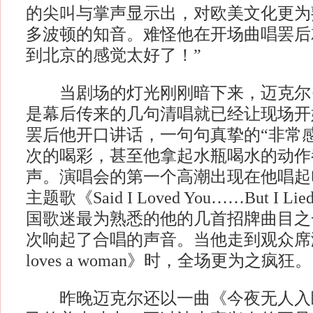
的尖叫与掌声显示出，对欧美文化更为
多波顿的知音。难怪他在开场曲唱罢后
到北京的感觉太好了！”
当剧场的灯光刚刚暗下来，迈克尔·
是幕后传来的几句清唱就已经让现场开
罢后他开口讲话，一句句真挚的“非常
次的喝彩，甚至他拿起水瓶喝水的动作
声。演唱会的第一个高潮出现在他唱起
主题歌《Said I Loved You……But I
国歌迷最为熟悉的他的几首招牌曲目之
次响起了合唱的声音。当他走到观众席演唱《
loves a woman》时，全场更为之疯狂。
昨晚迈克尔还以一曲《今夜无人入